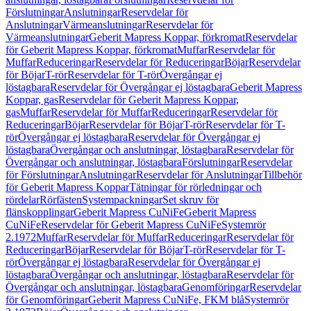
Förslutningar
Anslutningar
Reservdelar för
Anslutningar
Värmeanslutningar
Reservdelar för
Värmeanslutningar
Geberit Mapress Koppar, förkromat
Reservdelar
för Geberit Mapress Koppar, förkromat
Muffar
Reservdelar för
Muffar
Reduceringar
Reservdelar för Reduceringar
Böjar
Reservdelar
för Böjar
T-rör
Reservdelar för T-rör
Övergångar ej
löstagbara
Reservdelar för Övergångar ej löstagbara
Geberit Mapress
Koppar, gas
Reservdelar för Geberit Mapress Koppar,
gas
Muffar
Reservdelar för Muffar
Reduceringar
Reservdelar för
Reduceringar
Böjar
Reservdelar för Böjar
T-rör
Reservdelar för T-
rör
Övergångar ej löstagbara
Reservdelar för Övergångar ej
löstagbara
Övergångar och anslutningar, löstagbara
Reservdelar för
Övergångar och anslutningar, löstagbara
Förslutningar
Reservdelar
för Förslutningar
Anslutningar
Reservdelar för Anslutningar
Tillbehör
för Geberit Mapress Koppar
Tätningar för rörledningar och
rördelar
Rörfästen
Systempackningar
Set skruv för
flänskopplingar
Geberit Mapress CuNiFe
Geberit Mapress
CuNiFe
Reservdelar för Geberit Mapress CuNiFe
Systemrör
2.1972
Muffar
Reservdelar för Muffar
Reduceringar
Reservdelar för
Reduceringar
Böjar
Reservdelar för Böjar
T-rör
Reservdelar för T-
rör
Övergångar ej löstagbara
Reservdelar för Övergångar ej
löstagbara
Övergångar och anslutningar, löstagbara
Reservdelar för
Övergångar och anslutningar, löstagbara
Genomföringar
Reservdelar
för Genomföringar
Geberit Mapress CuNiFe, FKM blå
Systemrör