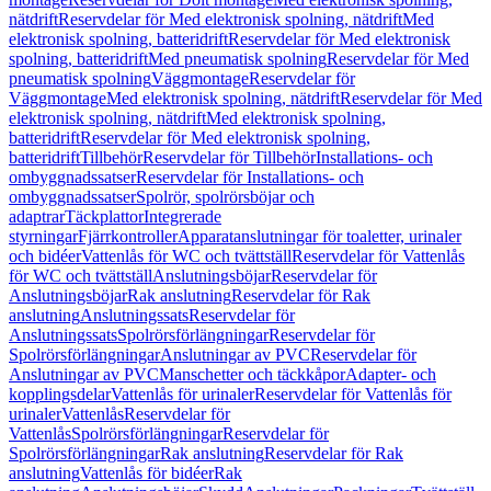
nätdrift
Reservdelar för Med elektronisk spolning, nätdrift
Med
elektronisk spolning, batteridrift
Reservdelar för Med elektronisk
spolning, batteridrift
Med pneumatisk spolning
Reservdelar för Med
pneumatisk spolning
Väggmontage
Reservdelar för
Väggmontage
Med elektronisk spolning, nätdrift
Reservdelar för Med
elektronisk spolning, nätdrift
Med elektronisk spolning,
batteridrift
Reservdelar för Med elektronisk spolning,
batteridrift
Tillbehör
Reservdelar för Tillbehör
Installations- och
ombyggnadssatser
Reservdelar för Installations- och
ombyggnadssatser
Spolrör, spolrörsböjar och
adaptrar
Täckplattor
Integrerade
styrningar
Fjärrkontroller
Apparatanslutningar för toaletter, urinaler
och bidéer
Vattenlås för WC och tvättställ
Reservdelar för Vattenlås
för WC och tvättställ
Anslutningsböjar
Reservdelar för
Anslutningsböjar
Rak anslutning
Reservdelar för Rak
anslutning
Anslutningssats
Reservdelar för
Anslutningssats
Spolrörsförlängningar
Reservdelar för
Spolrörsförlängningar
Anslutningar av PVC
Reservdelar för
Anslutningar av PVC
Manschetter och täckkåpor
Adapter- och
kopplingsdelar
Vattenlås för urinaler
Reservdelar för Vattenlås för
urinaler
Vattenlås
Reservdelar för
Vattenlås
Spolrörsförlängningar
Reservdelar för
Spolrörsförlängningar
Rak anslutning
Reservdelar för Rak
anslutning
Vattenlås för bidéer
Rak