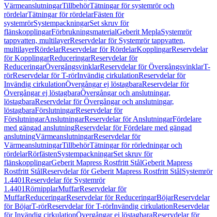
Värmeanslutningar
Tillbehör
Tätningar för systemrör och
rördelar
Tätningar för rördelar
Fästen för
systemrör
Systempackningar
Set skruv för
flänskopplingar
Förbrukningsmaterial
Geberit Mepla
Systemrör
tappvatten, multilayer
Reservdelar för Systemrör tappvatten,
multilayer
Rördelar
Reservdelar för Rördelar
Kopplingar
Reservdelar
för Kopplingar
Reduceringar
Reservdelar för
Reduceringar
Övergångsvinklar
Reservdelar för Övergångsvinklar
T-
rör
Reservdelar för T-rör
Invändig cirkulation
Reservdelar för
Invändig cirkulation
Övergångar ej löstagbara
Reservdelar för
Övergångar ej löstagbara
Övergångar och anslutningar,
löstagbara
Reservdelar för Övergångar och anslutningar,
löstagbara
Förslutningar
Reservdelar för
Förslutningar
Anslutningar
Reservdelar för Anslutningar
Fördelare
med gängad anslutning
Reservdelar för Fördelare med gängad
anslutning
Värmeanslutningar
Reservdelar för
Värmeanslutningar
Tillbehör
Tätningar för rörledningar och
rördelar
Rörfästen
Systempackningar
Set skruv för
flänskopplingar
Geberit Mapress Rostfritt Stål
Geberit Mapress
Rostfritt Stål
Reservdelar för Geberit Mapress Rostfritt Stål
Systemrör
1.4401
Reservdelar för Systemrör
1.4401
Rörnipplar
Muffar
Reservdelar för
Muffar
Reduceringar
Reservdelar för Reduceringar
Böjar
Reservdelar
för Böjar
T-rör
Reservdelar för T-rör
Invändig cirkulation
Reservdelar
för Invändig cirkulation
Övergångar ej löstagbara
Reservdelar för