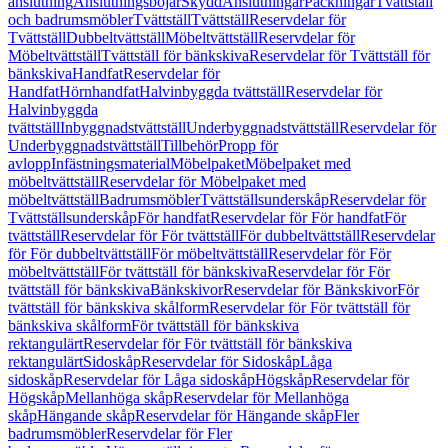
anslutning
Anslutningsböjar
Skydd
Anslutningar
Packningar
Tvättställ
och badrumsmöbler
Tvättställ
Tvättställ
Reservdelar för
Tvättställ
Dubbeltvättställ
Möbeltvättställ
Reservdelar för
Möbeltvättställ
Tvättställ för bänkskiva
Reservdelar för Tvättställ för
bänkskiva
Handfat
Reservdelar för
Handfat
Hörnhandfat
Halvinbyggda tvättställ
Reservdelar för
Halvinbyggda
tvättställ
Inbyggnadstvättställ
Underbyggnadstvättställ
Reservdelar för
Underbyggnadstvättställ
Tillbehör
Propp för
avlopp
Infästningsmaterial
Möbelpaket
Möbelpaket med
möbeltvättställ
Reservdelar för Möbelpaket med
möbeltvättställ
Badrumsmöbler
Tvättställsunderskåp
Reservdelar för
Tvättställsunderskåp
För handfat
Reservdelar för För handfat
För
tvättställ
Reservdelar för För tvättställ
För dubbeltvättställ
Reservdelar
för För dubbeltvättställ
För möbeltvättställ
Reservdelar för För
möbeltvättställ
För tvättställ för bänkskiva
Reservdelar för För
tvättställ för bänkskiva
Bänkskivor
Reservdelar för Bänkskivor
För
tvättställ för bänkskiva skålform
Reservdelar för För tvättställ för
bänkskiva skålform
För tvättställ för bänkskiva
rektangulärt
Reservdelar för För tvättställ för bänkskiva
rektangulärt
Sidoskåp
Reservdelar för Sidoskåp
Låga
sidoskåp
Reservdelar för Låga sidoskåp
Högskåp
Reservdelar för
Högskåp
Mellanhöga skåp
Reservdelar för Mellanhöga
skåp
Hängande skåp
Reservdelar för Hängande skåp
Fler
badrumsmöbler
Reservdelar för Fler