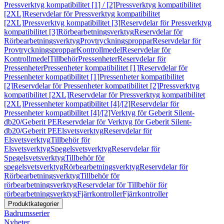
Pressverktyg kompatibilitet [1] / [2]
Pressverktyg kompatibilitet
[2XL]
Reservdelar för Pressverktyg kompatibilitet
[2XL]
Pressverktyg kompatibilitet [3]
Reservdelar för Pressverktyg
kompatibilitet [3]
Rörbearbetningsverktyg
Reservdelar för
Rörbearbetningsverktyg
Provtryckningsproppar
Reservdelar för
Provtryckningsproppar
Kontrollmedel
Reservdelar för
Kontrollmedel
Tillbehör
Pressenheter
Reservdelar för
Pressenheter
Pressenheter kompatibilitet [1]
Reservdelar för
Pressenheter kompatibilitet [1]
Pressenheter kompatibilitet
[2]
Reservdelar för Pressenheter kompatibilitet [2]
Pressverktyg
kompatibilitet [2XL]
Reservdelar för Pressverktyg kompatibilitet
[2XL]
Pressenheter kompatibilitet [4]/[2]
Reservdelar för
Pressenheter kompatibilitet [4]/[2]
Verktyg för Geberit Silent-
db20/Geberit PE
Reservdelar för Verktyg för Geberit Silent-
db20/Geberit PE
Elsvetsverktyg
Reservdelar för
Elsvetsverktyg
Tillbehör för
Elsvetsverktyg
Spegelsvetsverktyg
Reservdelar för
Spegelsvetsverktyg
Tillbehör för
spegelsvetsverktyg
Rörbearbetningsverktyg
Reservdelar för
Rörbearbetningsverktyg
Tillbehör för
rörbearbetningsverktyg
Reservdelar för Tillbehör för
rörbearbetningsverktyg
Fjärrkontroller
Fjärrkontroller
Produktkategorier
Badrumsserier
Nyheter