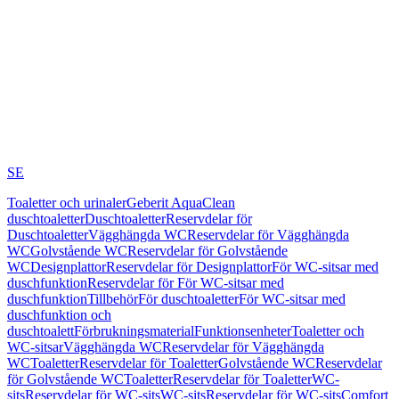
SE
Toaletter och urinaler
Geberit AquaClean
duschtoaletter
Duschtoaletter
Reservdelar för
Duschtoaletter
Vägghängda WC
Reservdelar för Vägghängda
WC
Golvstående WC
Reservdelar för Golvstående
WC
Designplattor
Reservdelar för Designplattor
För WC-sitsar med
duschfunktion
Reservdelar för För WC-sitsar med
duschfunktion
Tillbehör
För duschtoaletter
För WC-sitsar med
duschfunktion och
duschtoalett
Förbrukningsmaterial
Funktionsenheter
Toaletter och
WC-sitsar
Vägghängda WC
Reservdelar för Vägghängda
WC
Toaletter
Reservdelar för Toaletter
Golvstående WC
Reservdelar
för Golvstående WC
Toaletter
Reservdelar för Toaletter
WC-
sits
Reservdelar för WC-sits
WC-sits
Reservdelar för WC-sits
Comfort