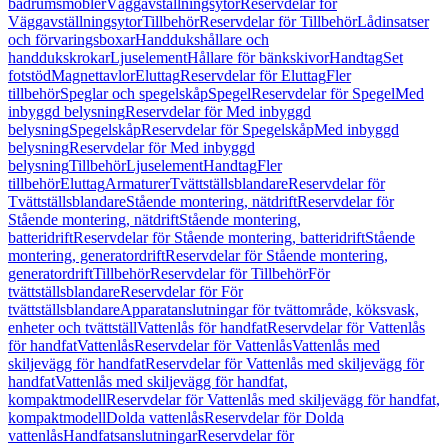
badrumsmöbler
Väggavställningsytor
Reservdelar för
Väggavställningsytor
Tillbehör
Reservdelar för Tillbehör
Lådinsatser
och förvaringsboxar
Handdukshållare och
handdukskrokar
Ljuselement
Hållare för bänkskivor
Handtag
Set
fotstöd
Magnettavlor
Eluttag
Reservdelar för Eluttag
Fler
tillbehör
Speglar och spegelskåp
Spegel
Reservdelar för Spegel
Med
inbyggd belysning
Reservdelar för Med inbyggd
belysning
Spegelskåp
Reservdelar för Spegelskåp
Med inbyggd
belysning
Reservdelar för Med inbyggd
belysning
Tillbehör
Ljuselement
Handtag
Fler
tillbehör
Eluttag
Armaturer
Tvättställsblandare
Reservdelar för
Tvättställsblandare
Stående montering, nätdrift
Reservdelar för
Stående montering, nätdrift
Stående montering,
batteridrift
Reservdelar för Stående montering, batteridrift
Stående
montering, generatordrift
Reservdelar för Stående montering,
generatordrift
Tillbehör
Reservdelar för Tillbehör
För
tvättställsblandare
Reservdelar för För
tvättställsblandare
Apparatanslutningar för tvättområde, köksvask,
enheter och tvättställ
Vattenlås för handfat
Reservdelar för Vattenlås
för handfat
Vattenlås
Reservdelar för Vattenlås
Vattenlås med
skiljevägg för handfat
Reservdelar för Vattenlås med skiljevägg för
handfat
Vattenlås med skiljevägg för handfat,
kompaktmodell
Reservdelar för Vattenlås med skiljevägg för handfat,
kompaktmodell
Dolda vattenlås
Reservdelar för Dolda
vattenlås
Handfatsanslutningar
Reservdelar för