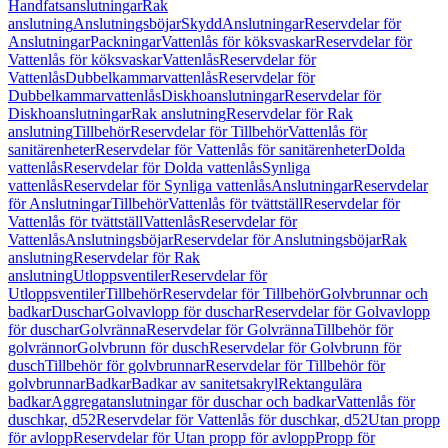
Handfatsanslutningar
Rak
anslutning
Anslutningsböjar
Skydd
Anslutningar
Reservdelar för
Anslutningar
Packningar
Vattenlås för köksvaskar
Reservdelar för
Vattenlås för köksvaskar
Vattenlås
Reservdelar för
Vattenlås
Dubbelkammarvattenlås
Reservdelar för
Dubbelkammarvattenlås
Diskhoanslutningar
Reservdelar för
Diskhoanslutningar
Rak anslutning
Reservdelar för Rak
anslutning
Tillbehör
Reservdelar för Tillbehör
Vattenlås för
sanitärenheter
Reservdelar för Vattenlås för sanitärenheter
Dolda
vattenlås
Reservdelar för Dolda vattenlås
Synliga
vattenlås
Reservdelar för Synliga vattenlås
Anslutningar
Reservdelar
för Anslutningar
Tillbehör
Vattenlås för tvättställ
Reservdelar för
Vattenlås för tvättställ
Vattenlås
Reservdelar för
Vattenlås
Anslutningsböjar
Reservdelar för Anslutningsböjar
Rak
anslutning
Reservdelar för Rak
anslutning
Utloppsventiler
Reservdelar för
Utloppsventiler
Tillbehör
Reservdelar för Tillbehör
Golvbrunnar och
badkar
Duschar
Golvavlopp för duschar
Reservdelar för Golvavlopp
för duschar
Golvränna
Reservdelar för Golvränna
Tillbehör för
golvrännor
Golvbrunn för dusch
Reservdelar för Golvbrunn för
dusch
Tillbehör för golvbrunnar
Reservdelar för Tillbehör för
golvbrunnar
Badkar
Badkar av sanitetsakryl
Rektangulära
badkar
Aggregatanslutningar för duschar och badkar
Vattenlås för
duschkar, d52
Reservdelar för Vattenlås för duschkar, d52
Utan propp
för avlopp
Reservdelar för Utan propp för avlopp
Propp för