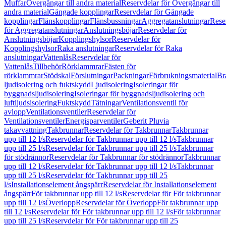
Muffar
Övergångar till andra material
Reservdelar för Övergångar till
andra material
Gängade kopplingar
Reservdelar för Gängade
kopplingar
Flänskopplingar
Flänsbussningar
Aggregatanslutningar
Rese
för Aggregatanslutningar
Anslutningsböjar
Reservdelar för
Anslutningsböjar
Kopplingshylsor
Reservdelar för
Kopplingshylsor
Raka anslutningar
Reservdelar för Raka
anslutningar
Vattenlås
Reservdelar för
Vattenlås
Tillbehör
Rörklammrar
Fästen för
rörklammrar
Stödskal
Förslutningar
Packningar
Förbrukningsmaterial
Br
ljudisolering och fuktskydd
Ljudisolering
Isoleringar för
byggnadsljudisolering
Isoleringar för byggnadsljudisolering och
luftljudsisolering
Fuktskydd
Tätningar
Ventilationsventil för
avlopp
Ventilationsventiler
Reservdelar för
Ventilationsventiler
Energisparventiler
Geberit Pluvia
takavvattning
Takbrunnar
Reservdelar för Takbrunnar
Takbrunnar
upp till 12 l/s
Reservdelar för Takbrunnar upp till 12 l/s
Takbrunnar
upp till 25 l/s
Reservdelar för Takbrunnar upp till 25 l/s
Takbrunnar
för stödrännor
Reservdelar för Takbrunnar för stödrännor
Takbrunnar
upp till 12 l/s
Reservdelar för Takbrunnar upp till 12 l/s
Takbrunnar
upp till 25 l/s
Reservdelar för Takbrunnar upp till 25
l/s
Installationselement ångspärr
Reservdelar för Installationselement
ångspärr
För takbrunnar upp till 12 l/s
Reservdelar för För takbrunnar
upp till 12 l/s
Överlopp
Reservdelar för Överlopp
För takbrunnar upp
till 12 l/s
Reservdelar för För takbrunnar upp till 12 l/s
För takbrunnar
upp till 25 l/s
Reservdelar för För takbrunnar upp till 25