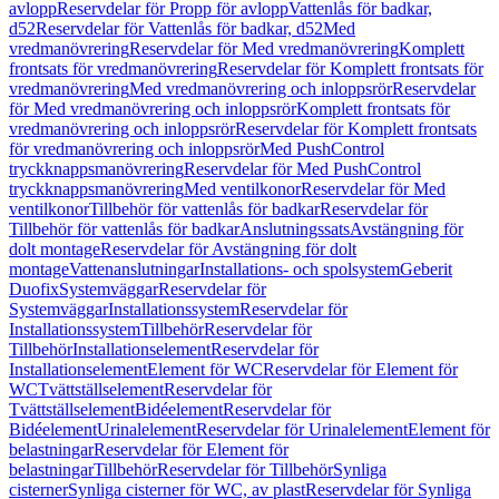
avlopp
Reservdelar för Propp för avlopp
Vattenlås för badkar,
d52
Reservdelar för Vattenlås för badkar, d52
Med
vredmanövrering
Reservdelar för Med vredmanövrering
Komplett
frontsats för vredmanövrering
Reservdelar för Komplett frontsats för
vredmanövrering
Med vredmanövrering och inloppsrör
Reservdelar
för Med vredmanövrering och inloppsrör
Komplett frontsats för
vredmanövrering och inloppsrör
Reservdelar för Komplett frontsats
för vredmanövrering och inloppsrör
Med PushControl
tryckknappsmanövrering
Reservdelar för Med PushControl
tryckknappsmanövrering
Med ventilkonor
Reservdelar för Med
ventilkonor
Tillbehör för vattenlås för badkar
Reservdelar för
Tillbehör för vattenlås för badkar
Anslutningssats
Avstängning för
dolt montage
Reservdelar för Avstängning för dolt
montage
Vattenanslutningar
Installations- och spolsystem
Geberit
Duofix
Systemväggar
Reservdelar för
Systemväggar
Installationssystem
Reservdelar för
Installationssystem
Tillbehör
Reservdelar för
Tillbehör
Installationselement
Reservdelar för
Installationselement
Element för WC
Reservdelar för Element för
WC
Tvättställselement
Reservdelar för
Tvättställselement
Bidéelement
Reservdelar för
Bidéelement
Urinalelement
Reservdelar för Urinalelement
Element för
belastningar
Reservdelar för Element för
belastningar
Tillbehör
Reservdelar för Tillbehör
Synliga
cisterner
Synliga cisterner för WC, av plast
Reservdelar för Synliga