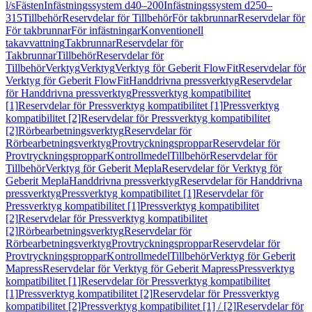
l/s
Fästen
Infästningssystem d40–200
Infästningssystem d250–
315
Tillbehör
Reservdelar för Tillbehör
För takbrunnar
Reservdelar för
För takbrunnar
För infästningar
Konventionell
takavvattning
Takbrunnar
Reservdelar för
Takbrunnar
Tillbehör
Reservdelar för
Tillbehör
Verktyg
Verktyg
Verktyg för Geberit FlowFit
Reservdelar för
Verktyg för Geberit FlowFit
Handdrivna pressverktyg
Reservdelar
för Handdrivna pressverktyg
Pressverktyg kompatibilitet
[1]
Reservdelar för Pressverktyg kompatibilitet [1]
Pressverktyg
kompatibilitet [2]
Reservdelar för Pressverktyg kompatibilitet
[2]
Rörbearbetningsverktyg
Reservdelar för
Rörbearbetningsverktyg
Provtryckningsproppar
Reservdelar för
Provtryckningsproppar
Kontrollmedel
Tillbehör
Reservdelar för
Tillbehör
Verktyg för Geberit Mepla
Reservdelar för Verktyg för
Geberit Mepla
Handdrivna pressverktyg
Reservdelar för Handdrivna
pressverktyg
Pressverktyg kompatibilitet [1]
Reservdelar för
Pressverktyg kompatibilitet [1]
Pressverktyg kompatibilitet
[2]
Reservdelar för Pressverktyg kompatibilitet
[2]
Rörbearbetningsverktyg
Reservdelar för
Rörbearbetningsverktyg
Provtryckningsproppar
Reservdelar för
Provtryckningsproppar
Kontrollmedel
Tillbehör
Verktyg för Geberit
Mapress
Reservdelar för Verktyg för Geberit Mapress
Pressverktyg
kompatibilitet [1]
Reservdelar för Pressverktyg kompatibilitet
[1]
Pressverktyg kompatibilitet [2]
Reservdelar för Pressverktyg
kompatibilitet [2]
Pressverktyg kompatibilitet [1] / [2]
Reservdelar för