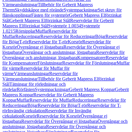
Värmeanslutningar
Tillbehör för Geberit Mapress
Therm
Skyddskåpor med rörände
Systempackningar
Set skruv för
flänskopplingar
Fästen för systemrör
Geberit Mapress Elförzinkat
Stål
Geberit Mapress Elförzinkat Stål
Reservdelar för Geberit
Mapress Elförzinkat Stål
Systemrör 1.0034
Systemrör
1.0215
Rörnipplar
Muffar
Reservdelar för
Muffar
Reduceringar
Reservdelar för Reduceringar
Böjar
Reservdelar
för Böjar
T-rör
Reservdelar för T-rör
Korsrör
Reservdelar för
Korsrör
Övergångar ej löstagbara
Reservdelar för Övergångar ej
löstagbara
Övergångar och anslutningar, löstagbara
Reservdelar för
Övergångar och anslutningar, löstagbara
Kompensatorer
Reservdelar
för Kompensatorer
Förslutningar
Reservdelar för Förslutningar
Muffar
för värme
Reservdelar för Muffar för
värme
Värmeanslutningar
Reservdelar för
Värmeanslutningar
Tillbehör för Geberit Mapress Elförzinkat
Stål
Tätningar för rörledningar och
rördelar
Rörfästen
Systempackningar
Geberit Mapress Koppar
Geberit
Mapress Koppar
Reservdelar för Geberit Mapress
Koppar
Muffar
Reservdelar för Muffar
Reduceringar
Reservdelar för
Reduceringar
Böjar
Reservdelar för Böjar
T-rör
Reservdelar för T-
rör
Invändig cirkulation
Reservdelar för Invändig
cirkulation
Korsrör
Reservdelar för Korsrör
Övergångar ej
löstagbara
Reservdelar för Övergångar ej löstagbara
Övergångar och
anslutningar, löstagbara
Reservdelar för Övergångar och
anslutningar, löstagbara
Förslutningar
Reservdelar för