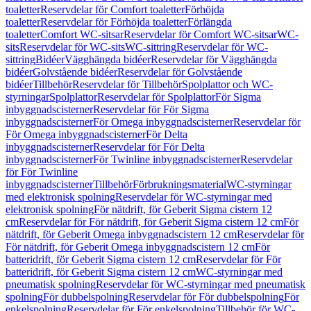
toaletter
Reservdelar för Comfort toaletter
Förhöjda
toaletter
Reservdelar för Förhöjda toaletter
Förlängda
toaletter
Comfort WC-sitsar
Reservdelar för Comfort WC-sitsar
WC-
sits
Reservdelar för WC-sits
WC-sittring
Reservdelar för WC-
sittring
Bidéer
Vägghängda bidéer
Reservdelar för Vägghängda
bidéer
Golvstående bidéer
Reservdelar för Golvstående
bidéer
Tillbehör
Reservdelar för Tillbehör
Spolplattor och WC-
styrningar
Spolplattor
Reservdelar för Spolplattor
För Sigma
inbyggnadscisterner
Reservdelar för För Sigma
inbyggnadscisterner
För Omega inbyggnadscisterner
Reservdelar för
För Omega inbyggnadscisterner
För Delta
inbyggnadscisterner
Reservdelar för För Delta
inbyggnadscisterner
För Twinline inbyggnadscisterner
Reservdelar
för För Twinline
inbyggnadscisterner
Tillbehör
Förbrukningsmaterial
WC-styrningar
med elektronisk spolning
Reservdelar för WC-styrningar med
elektronisk spolning
För nätdrift, för Geberit Sigma cistern 12
cm
Reservdelar för För nätdrift, för Geberit Sigma cistern 12 cm
För
nätdrift, för Geberit Omega inbyggnadscistern 12 cm
Reservdelar för
För nätdrift, för Geberit Omega inbyggnadscistern 12 cm
För
batteridrift, för Geberit Sigma cistern 12 cm
Reservdelar för För
batteridrift, för Geberit Sigma cistern 12 cm
WC-styrningar med
pneumatisk spolning
Reservdelar för WC-styrningar med pneumatisk
spolning
För dubbelspolning
Reservdelar för För dubbelspolning
För
enkelspolning
Reservdelar för För enkelspolning
Tillbehör för WC-