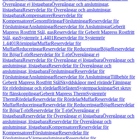
Övergångar ej löstagbara
Övergångar och anslutningar,
löstagbara
Reservdelar för Övergångar och anslutningar,
löstagbara
Kompensatorer
Reservdelar för
Kompensatorer
Genomföringar
Förslutningar
Reservdelar för
Förslutningar
Anslutningar
Reservdelar för Anslutningar
Geberit
Mapress Rostfritt Stål, gas
Reservdelar för Geberit Mapress Rostfritt
Stål, gas
Systemrör 1.4401
Reservdelar för Systemrör
1.4401
Rörnipplar
Muffar
Reservdelar för
Muffar
Reduceringar
Reservdelar för Reduceringar
Böjar
Reservdelar
för Böjar
T-rör
Reservdelar för T-rör
Övergångar ej
löstagbara
Reservdelar för Övergångar ej löstagbara
Övergångar och
anslutningar, löstagbara
Reservdelar för Övergångar och
anslutningar, löstagbara
Förslutningar
Reservdelar för
Förslutningar
Anslutningar
Reservdelar för Anslutningar
Tillbehör för
Geberit Mapress Rostfritt Stål
Skyddskåpor med rörände
Tätningar
för rörledningar och rördelar
Rörfästen
Systempackningar
Set skruv
för flänskopplingar
Geberit Mapress Therm
Systemrör
Therm
Rördelar
Reservdelar för Rördelar
Muffar
Reservdelar för
Muffar
Reduceringar
Reservdelar för Reduceringar
Böjar
Reservdelar
för Böjar
T-rör
Reservdelar för T-rör
Övergångar ej
löstagbara
Reservdelar för Övergångar ej löstagbara
Övergångar och
anslutningar, löstagbara
Reservdelar för Övergångar och
anslutningar, löstagbara
Kompensatorer
Reservdelar för
Kompensatorer
Förslutningar
Reservdelar för
Förslutningar
Värmeanslutningar
Reservdelar för