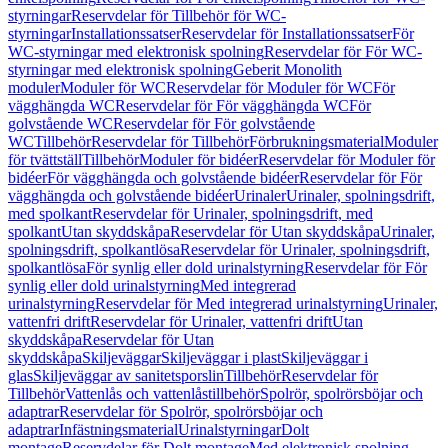
styrningar
Reservdelar för Tillbehör för WC-
styrningar
Installationssatser
Reservdelar för Installationssatser
För
WC-styrningar med elektronisk spolning
Reservdelar för För WC-
styrningar med elektronisk spolning
Geberit Monolith
moduler
Moduler för WC
Reservdelar för Moduler för WC
För
vägghängda WC
Reservdelar för För vägghängda WC
För
golvstående WC
Reservdelar för För golvstående
WC
Tillbehör
Reservdelar för Tillbehör
Förbrukningsmaterial
Moduler
för tvättställ
Tillbehör
Moduler för bidéer
Reservdelar för Moduler för
bidéer
För vägghängda och golvstående bidéer
Reservdelar för För
vägghängda och golvstående bidéer
Urinaler
Urinaler, spolningsdrift,
med spolkant
Reservdelar för Urinaler, spolningsdrift, med
spolkant
Utan skyddskåpa
Reservdelar för Utan skyddskåpa
Urinaler,
spolningsdrift, spolkantlösa
Reservdelar för Urinaler, spolningsdrift,
spolkantlösa
För synlig eller dold urinalstyrning
Reservdelar för För
synlig eller dold urinalstyrning
Med integrerad
urinalstyrning
Reservdelar för Med integrerad urinalstyrning
Urinaler,
vattenfri drift
Reservdelar för Urinaler, vattenfri drift
Utan
skyddskåpa
Reservdelar för Utan
skyddskåpa
Skiljeväggar
Skiljeväggar i plast
Skiljeväggar i
glas
Skiljeväggar av sanitetsporslin
Tillbehör
Reservdelar för
Tillbehör
Vattenlås och vattenlåstillbehör
Spolrör, spolrörsböjar och
adaptrar
Reservdelar för Spolrör, spolrörsböjar och
adaptrar
Infästningsmaterial
Urinalstyrningar
Dolt
montage
Reservdelar för Dolt montage
Med elektronisk spolning,