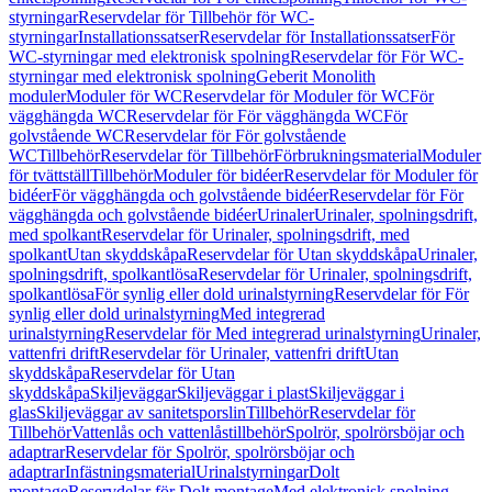
styrningar
Reservdelar för Tillbehör för WC-
styrningar
Installationssatser
Reservdelar för Installationssatser
För
WC-styrningar med elektronisk spolning
Reservdelar för För WC-
styrningar med elektronisk spolning
Geberit Monolith
moduler
Moduler för WC
Reservdelar för Moduler för WC
För
vägghängda WC
Reservdelar för För vägghängda WC
För
golvstående WC
Reservdelar för För golvstående
WC
Tillbehör
Reservdelar för Tillbehör
Förbrukningsmaterial
Moduler
för tvättställ
Tillbehör
Moduler för bidéer
Reservdelar för Moduler för
bidéer
För vägghängda och golvstående bidéer
Reservdelar för För
vägghängda och golvstående bidéer
Urinaler
Urinaler, spolningsdrift,
med spolkant
Reservdelar för Urinaler, spolningsdrift, med
spolkant
Utan skyddskåpa
Reservdelar för Utan skyddskåpa
Urinaler,
spolningsdrift, spolkantlösa
Reservdelar för Urinaler, spolningsdrift,
spolkantlösa
För synlig eller dold urinalstyrning
Reservdelar för För
synlig eller dold urinalstyrning
Med integrerad
urinalstyrning
Reservdelar för Med integrerad urinalstyrning
Urinaler,
vattenfri drift
Reservdelar för Urinaler, vattenfri drift
Utan
skyddskåpa
Reservdelar för Utan
skyddskåpa
Skiljeväggar
Skiljeväggar i plast
Skiljeväggar i
glas
Skiljeväggar av sanitetsporslin
Tillbehör
Reservdelar för
Tillbehör
Vattenlås och vattenlåstillbehör
Spolrör, spolrörsböjar och
adaptrar
Reservdelar för Spolrör, spolrörsböjar och
adaptrar
Infästningsmaterial
Urinalstyrningar
Dolt
montage
Reservdelar för Dolt montage
Med elektronisk spolning,