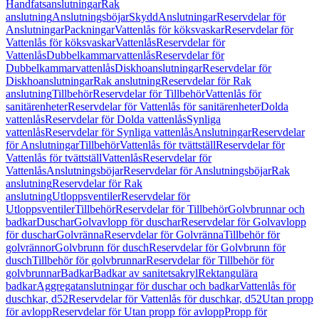
Handfatsanslutningar
Rak
anslutning
Anslutningsböjar
Skydd
Anslutningar
Reservdelar för
Anslutningar
Packningar
Vattenlås för köksvaskar
Reservdelar för
Vattenlås för köksvaskar
Vattenlås
Reservdelar för
Vattenlås
Dubbelkammarvattenlås
Reservdelar för
Dubbelkammarvattenlås
Diskhoanslutningar
Reservdelar för
Diskhoanslutningar
Rak anslutning
Reservdelar för Rak
anslutning
Tillbehör
Reservdelar för Tillbehör
Vattenlås för
sanitärenheter
Reservdelar för Vattenlås för sanitärenheter
Dolda
vattenlås
Reservdelar för Dolda vattenlås
Synliga
vattenlås
Reservdelar för Synliga vattenlås
Anslutningar
Reservdelar
för Anslutningar
Tillbehör
Vattenlås för tvättställ
Reservdelar för
Vattenlås för tvättställ
Vattenlås
Reservdelar för
Vattenlås
Anslutningsböjar
Reservdelar för Anslutningsböjar
Rak
anslutning
Reservdelar för Rak
anslutning
Utloppsventiler
Reservdelar för
Utloppsventiler
Tillbehör
Reservdelar för Tillbehör
Golvbrunnar och
badkar
Duschar
Golvavlopp för duschar
Reservdelar för Golvavlopp
för duschar
Golvränna
Reservdelar för Golvränna
Tillbehör för
golvrännor
Golvbrunn för dusch
Reservdelar för Golvbrunn för
dusch
Tillbehör för golvbrunnar
Reservdelar för Tillbehör för
golvbrunnar
Badkar
Badkar av sanitetsakryl
Rektangulära
badkar
Aggregatanslutningar för duschar och badkar
Vattenlås för
duschkar, d52
Reservdelar för Vattenlås för duschkar, d52
Utan propp
för avlopp
Reservdelar för Utan propp för avlopp
Propp för