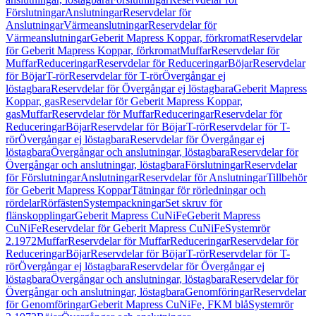
Förslutningar
Anslutningar
Reservdelar för
Anslutningar
Värmeanslutningar
Reservdelar för
Värmeanslutningar
Geberit Mapress Koppar, förkromat
Reservdelar
för Geberit Mapress Koppar, förkromat
Muffar
Reservdelar för
Muffar
Reduceringar
Reservdelar för Reduceringar
Böjar
Reservdelar
för Böjar
T-rör
Reservdelar för T-rör
Övergångar ej
löstagbara
Reservdelar för Övergångar ej löstagbara
Geberit Mapress
Koppar, gas
Reservdelar för Geberit Mapress Koppar,
gas
Muffar
Reservdelar för Muffar
Reduceringar
Reservdelar för
Reduceringar
Böjar
Reservdelar för Böjar
T-rör
Reservdelar för T-
rör
Övergångar ej löstagbara
Reservdelar för Övergångar ej
löstagbara
Övergångar och anslutningar, löstagbara
Reservdelar för
Övergångar och anslutningar, löstagbara
Förslutningar
Reservdelar
för Förslutningar
Anslutningar
Reservdelar för Anslutningar
Tillbehör
för Geberit Mapress Koppar
Tätningar för rörledningar och
rördelar
Rörfästen
Systempackningar
Set skruv för
flänskopplingar
Geberit Mapress CuNiFe
Geberit Mapress
CuNiFe
Reservdelar för Geberit Mapress CuNiFe
Systemrör
2.1972
Muffar
Reservdelar för Muffar
Reduceringar
Reservdelar för
Reduceringar
Böjar
Reservdelar för Böjar
T-rör
Reservdelar för T-
rör
Övergångar ej löstagbara
Reservdelar för Övergångar ej
löstagbara
Övergångar och anslutningar, löstagbara
Reservdelar för
Övergångar och anslutningar, löstagbara
Genomföringar
Reservdelar
för Genomföringar
Geberit Mapress CuNiFe, FKM blå
Systemrör