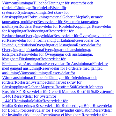
Värmeanslutningar
Tillbehör
Tätningar för systemrör och
rördelar
Tätningar för rördelar
Fästen för
systemrör
Systempackningar
Set skruv för
flänskopplingar
Förbrukningsmaterial
Geberit Mepla
Systemrör
tappvatten, multilayer
Reservdelar för Systemrör tappvatten,
multilayer
Rördelar
Reservdelar för Rördelar
Kopplingar
Reservdelar
för Kopplingar
Reduceringar
Reservdelar för
Reduceringar
Övergångsvinklar
Reservdelar för Övergångsvinklar
T-
rör
Reservdelar för T-rör
Invändig cirkulation
Reservdelar för
Invändig cirkulation
Övergångar ej löstagbara
Reservdelar för
Övergångar ej löstagbara
Övergångar och anslutningar,
löstagbara
Reservdelar för Övergångar och anslutningar,
löstagbara
Förslutningar
Reservdelar för
Förslutningar
Anslutningar
Reservdelar för Anslutningar
Fördelare
med gängad anslutning
Reservdelar för Fördelare med gängad
anslutning
Värmeanslutningar
Reservdelar för
Värmeanslutningar
Tillbehör
Tätningar för rörledningar och
rördelar
Rörfästen
Systempackningar
Set skruv för
flänskopplingar
Geberit Mapress Rostfritt Stål
Geberit Mapress
Rostfritt Stål
Reservdelar för Geberit Mapress Rostfritt Stål
Systemrör
1.4401
Reservdelar för Systemrör
1.4401
Rörnipplar
Muffar
Reservdelar för
Muffar
Reduceringar
Reservdelar för Reduceringar
Böjar
Reservdelar
för Böjar
T-rör
Reservdelar för T-rör
Invändig cirkulation
Reservdelar
för Invändig cirkulation
Övergångar ej löstagbara
Reservdelar för