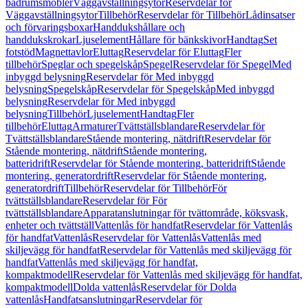
badrumsmöbler
Väggavställningsytor
Reservdelar för
Väggavställningsytor
Tillbehör
Reservdelar för Tillbehör
Lådinsatser
och förvaringsboxar
Handdukshållare och
handdukskrokar
Ljuselement
Hållare för bänkskivor
Handtag
Set
fotstöd
Magnettavlor
Eluttag
Reservdelar för Eluttag
Fler
tillbehör
Speglar och spegelskåp
Spegel
Reservdelar för Spegel
Med
inbyggd belysning
Reservdelar för Med inbyggd
belysning
Spegelskåp
Reservdelar för Spegelskåp
Med inbyggd
belysning
Reservdelar för Med inbyggd
belysning
Tillbehör
Ljuselement
Handtag
Fler
tillbehör
Eluttag
Armaturer
Tvättställsblandare
Reservdelar för
Tvättställsblandare
Stående montering, nätdrift
Reservdelar för
Stående montering, nätdrift
Stående montering,
batteridrift
Reservdelar för Stående montering, batteridrift
Stående
montering, generatordrift
Reservdelar för Stående montering,
generatordrift
Tillbehör
Reservdelar för Tillbehör
För
tvättställsblandare
Reservdelar för För
tvättställsblandare
Apparatanslutningar för tvättområde, köksvask,
enheter och tvättställ
Vattenlås för handfat
Reservdelar för Vattenlås
för handfat
Vattenlås
Reservdelar för Vattenlås
Vattenlås med
skiljevägg för handfat
Reservdelar för Vattenlås med skiljevägg för
handfat
Vattenlås med skiljevägg för handfat,
kompaktmodell
Reservdelar för Vattenlås med skiljevägg för handfat,
kompaktmodell
Dolda vattenlås
Reservdelar för Dolda
vattenlås
Handfatsanslutningar
Reservdelar för