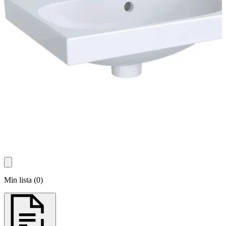
Min lista
(
0
)