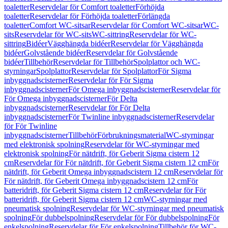
toaletter
Reservdelar för Comfort toaletter
Förhöjda
toaletter
Reservdelar för Förhöjda toaletter
Förlängda
toaletter
Comfort WC-sitsar
Reservdelar för Comfort WC-sitsar
WC-
sits
Reservdelar för WC-sits
WC-sittring
Reservdelar för WC-
sittring
Bidéer
Vägghängda bidéer
Reservdelar för Vägghängda
bidéer
Golvstående bidéer
Reservdelar för Golvstående
bidéer
Tillbehör
Reservdelar för Tillbehör
Spolplattor och WC-
styrningar
Spolplattor
Reservdelar för Spolplattor
För Sigma
inbyggnadscisterner
Reservdelar för För Sigma
inbyggnadscisterner
För Omega inbyggnadscisterner
Reservdelar för
För Omega inbyggnadscisterner
För Delta
inbyggnadscisterner
Reservdelar för För Delta
inbyggnadscisterner
För Twinline inbyggnadscisterner
Reservdelar
för För Twinline
inbyggnadscisterner
Tillbehör
Förbrukningsmaterial
WC-styrningar
med elektronisk spolning
Reservdelar för WC-styrningar med
elektronisk spolning
För nätdrift, för Geberit Sigma cistern 12
cm
Reservdelar för För nätdrift, för Geberit Sigma cistern 12 cm
För
nätdrift, för Geberit Omega inbyggnadscistern 12 cm
Reservdelar för
För nätdrift, för Geberit Omega inbyggnadscistern 12 cm
För
batteridrift, för Geberit Sigma cistern 12 cm
Reservdelar för För
batteridrift, för Geberit Sigma cistern 12 cm
WC-styrningar med
pneumatisk spolning
Reservdelar för WC-styrningar med pneumatisk
spolning
För dubbelspolning
Reservdelar för För dubbelspolning
För
enkelspolning
Reservdelar för För enkelspolning
Tillbehör för WC-