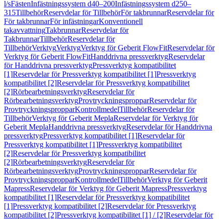
l/s
Fästen
Infästningssystem d40–200
Infästningssystem d250–
315
Tillbehör
Reservdelar för Tillbehör
För takbrunnar
Reservdelar för
För takbrunnar
För infästningar
Konventionell
takavvattning
Takbrunnar
Reservdelar för
Takbrunnar
Tillbehör
Reservdelar för
Tillbehör
Verktyg
Verktyg
Verktyg för Geberit FlowFit
Reservdelar för
Verktyg för Geberit FlowFit
Handdrivna pressverktyg
Reservdelar
för Handdrivna pressverktyg
Pressverktyg kompatibilitet
[1]
Reservdelar för Pressverktyg kompatibilitet [1]
Pressverktyg
kompatibilitet [2]
Reservdelar för Pressverktyg kompatibilitet
[2]
Rörbearbetningsverktyg
Reservdelar för
Rörbearbetningsverktyg
Provtryckningsproppar
Reservdelar för
Provtryckningsproppar
Kontrollmedel
Tillbehör
Reservdelar för
Tillbehör
Verktyg för Geberit Mepla
Reservdelar för Verktyg för
Geberit Mepla
Handdrivna pressverktyg
Reservdelar för Handdrivna
pressverktyg
Pressverktyg kompatibilitet [1]
Reservdelar för
Pressverktyg kompatibilitet [1]
Pressverktyg kompatibilitet
[2]
Reservdelar för Pressverktyg kompatibilitet
[2]
Rörbearbetningsverktyg
Reservdelar för
Rörbearbetningsverktyg
Provtryckningsproppar
Reservdelar för
Provtryckningsproppar
Kontrollmedel
Tillbehör
Verktyg för Geberit
Mapress
Reservdelar för Verktyg för Geberit Mapress
Pressverktyg
kompatibilitet [1]
Reservdelar för Pressverktyg kompatibilitet
[1]
Pressverktyg kompatibilitet [2]
Reservdelar för Pressverktyg
kompatibilitet [2]
Pressverktyg kompatibilitet [1] / [2]
Reservdelar för