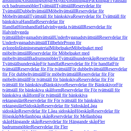
anslutning
Anslutningsböjar
Skydd
Anslutningar
Packningar
Tvättställ
och badrumsmöbler
Tvättställ
Tvättställ
Reservdelar för
Tvättställ
Dubbeltvättställ
Möbeltvättställ
Reservdelar för
Möbeltvättställ
Tvättställ för bänkskiva
Reservdelar för Tvättställ för
bänkskiva
Handfat
Reservdelar för
Handfat
Hörnhandfat
Halvinbyggda tvättställ
Reservdelar för
Halvinbyggda
tvättställ
Inbyggnadstvättställ
Underbyggnadstvättställ
Reservdelar för
Underbyggnadstvättställ
Tillbehör
Propp för
avlopp
Infästningsmaterial
Möbelpaket
Möbelpaket med
möbeltvättställ
Reservdelar för Möbelpaket med
möbeltvättställ
Badrumsmöbler
Tvättställsunderskåp
Reservdelar för
Tvättställsunderskåp
För handfat
Reservdelar för För handfat
För
tvättställ
Reservdelar för För tvättställ
För dubbeltvättställ
Reservdelar
för För dubbeltvättställ
För möbeltvättställ
Reservdelar för För
möbeltvättställ
För tvättställ för bänkskiva
Reservdelar för För
tvättställ för bänkskiva
Bänkskivor
Reservdelar för Bänkskivor
För
tvättställ för bänkskiva skålform
Reservdelar för För tvättställ för
bänkskiva skålform
För tvättställ för bänkskiva
rektangulärt
Reservdelar för För tvättställ för bänkskiva
rektangulärt
Sidoskåp
Reservdelar för Sidoskåp
Låga
sidoskåp
Reservdelar för Låga sidoskåp
Högskåp
Reservdelar för
Högskåp
Mellanhöga skåp
Reservdelar för Mellanhöga
skåp
Hängande skåp
Reservdelar för Hängande skåp
Fler
badrumsmöbler
Reservdelar för Fler