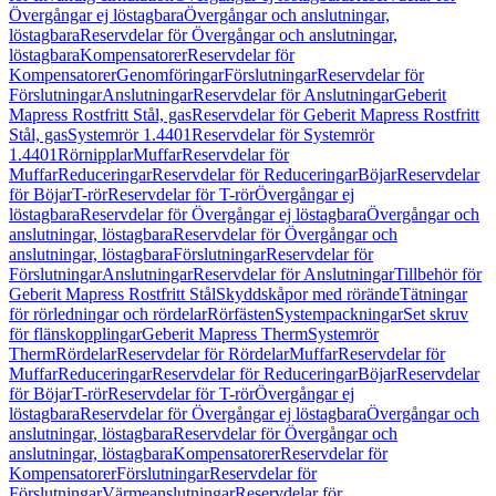
Övergångar ej löstagbara
Övergångar och anslutningar,
löstagbara
Reservdelar för Övergångar och anslutningar,
löstagbara
Kompensatorer
Reservdelar för
Kompensatorer
Genomföringar
Förslutningar
Reservdelar för
Förslutningar
Anslutningar
Reservdelar för Anslutningar
Geberit
Mapress Rostfritt Stål, gas
Reservdelar för Geberit Mapress Rostfritt
Stål, gas
Systemrör 1.4401
Reservdelar för Systemrör
1.4401
Rörnipplar
Muffar
Reservdelar för
Muffar
Reduceringar
Reservdelar för Reduceringar
Böjar
Reservdelar
för Böjar
T-rör
Reservdelar för T-rör
Övergångar ej
löstagbara
Reservdelar för Övergångar ej löstagbara
Övergångar och
anslutningar, löstagbara
Reservdelar för Övergångar och
anslutningar, löstagbara
Förslutningar
Reservdelar för
Förslutningar
Anslutningar
Reservdelar för Anslutningar
Tillbehör för
Geberit Mapress Rostfritt Stål
Skyddskåpor med rörände
Tätningar
för rörledningar och rördelar
Rörfästen
Systempackningar
Set skruv
för flänskopplingar
Geberit Mapress Therm
Systemrör
Therm
Rördelar
Reservdelar för Rördelar
Muffar
Reservdelar för
Muffar
Reduceringar
Reservdelar för Reduceringar
Böjar
Reservdelar
för Böjar
T-rör
Reservdelar för T-rör
Övergångar ej
löstagbara
Reservdelar för Övergångar ej löstagbara
Övergångar och
anslutningar, löstagbara
Reservdelar för Övergångar och
anslutningar, löstagbara
Kompensatorer
Reservdelar för
Kompensatorer
Förslutningar
Reservdelar för
Förslutningar
Värmeanslutningar
Reservdelar för