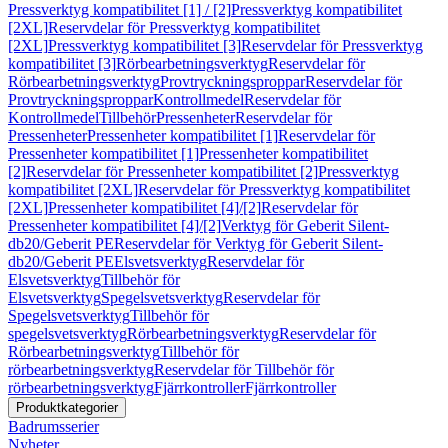
Pressverktyg kompatibilitet [1] / [2]
Pressverktyg kompatibilitet
[2XL]
Reservdelar för Pressverktyg kompatibilitet
[2XL]
Pressverktyg kompatibilitet [3]
Reservdelar för Pressverktyg
kompatibilitet [3]
Rörbearbetningsverktyg
Reservdelar för
Rörbearbetningsverktyg
Provtryckningsproppar
Reservdelar för
Provtryckningsproppar
Kontrollmedel
Reservdelar för
Kontrollmedel
Tillbehör
Pressenheter
Reservdelar för
Pressenheter
Pressenheter kompatibilitet [1]
Reservdelar för
Pressenheter kompatibilitet [1]
Pressenheter kompatibilitet
[2]
Reservdelar för Pressenheter kompatibilitet [2]
Pressverktyg
kompatibilitet [2XL]
Reservdelar för Pressverktyg kompatibilitet
[2XL]
Pressenheter kompatibilitet [4]/[2]
Reservdelar för
Pressenheter kompatibilitet [4]/[2]
Verktyg för Geberit Silent-
db20/Geberit PE
Reservdelar för Verktyg för Geberit Silent-
db20/Geberit PE
Elsvetsverktyg
Reservdelar för
Elsvetsverktyg
Tillbehör för
Elsvetsverktyg
Spegelsvetsverktyg
Reservdelar för
Spegelsvetsverktyg
Tillbehör för
spegelsvetsverktyg
Rörbearbetningsverktyg
Reservdelar för
Rörbearbetningsverktyg
Tillbehör för
rörbearbetningsverktyg
Reservdelar för Tillbehör för
rörbearbetningsverktyg
Fjärrkontroller
Fjärrkontroller
Produktkategorier
Badrumsserier
Nyheter