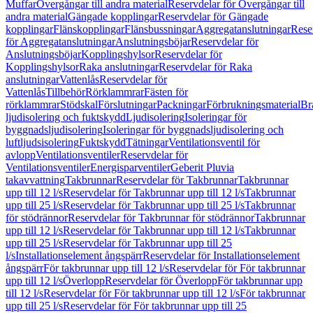
Muffar
Övergångar till andra material
Reservdelar för Övergångar till
andra material
Gängade kopplingar
Reservdelar för Gängade
kopplingar
Flänskopplingar
Flänsbussningar
Aggregatanslutningar
Rese
för Aggregatanslutningar
Anslutningsböjar
Reservdelar för
Anslutningsböjar
Kopplingshylsor
Reservdelar för
Kopplingshylsor
Raka anslutningar
Reservdelar för Raka
anslutningar
Vattenlås
Reservdelar för
Vattenlås
Tillbehör
Rörklammrar
Fästen för
rörklammrar
Stödskal
Förslutningar
Packningar
Förbrukningsmaterial
Br
ljudisolering och fuktskydd
Ljudisolering
Isoleringar för
byggnadsljudisolering
Isoleringar för byggnadsljudisolering och
luftljudsisolering
Fuktskydd
Tätningar
Ventilationsventil för
avlopp
Ventilationsventiler
Reservdelar för
Ventilationsventiler
Energisparventiler
Geberit Pluvia
takavvattning
Takbrunnar
Reservdelar för Takbrunnar
Takbrunnar
upp till 12 l/s
Reservdelar för Takbrunnar upp till 12 l/s
Takbrunnar
upp till 25 l/s
Reservdelar för Takbrunnar upp till 25 l/s
Takbrunnar
för stödrännor
Reservdelar för Takbrunnar för stödrännor
Takbrunnar
upp till 12 l/s
Reservdelar för Takbrunnar upp till 12 l/s
Takbrunnar
upp till 25 l/s
Reservdelar för Takbrunnar upp till 25
l/s
Installationselement ångspärr
Reservdelar för Installationselement
ångspärr
För takbrunnar upp till 12 l/s
Reservdelar för För takbrunnar
upp till 12 l/s
Överlopp
Reservdelar för Överlopp
För takbrunnar upp
till 12 l/s
Reservdelar för För takbrunnar upp till 12 l/s
För takbrunnar
upp till 25 l/s
Reservdelar för För takbrunnar upp till 25