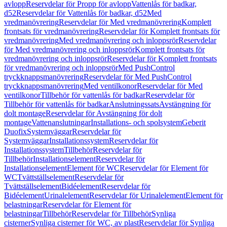
avlopp
Reservdelar för Propp för avlopp
Vattenlås för badkar,
d52
Reservdelar för Vattenlås för badkar, d52
Med
vredmanövrering
Reservdelar för Med vredmanövrering
Komplett
frontsats för vredmanövrering
Reservdelar för Komplett frontsats för
vredmanövrering
Med vredmanövrering och inloppsrör
Reservdelar
för Med vredmanövrering och inloppsrör
Komplett frontsats för
vredmanövrering och inloppsrör
Reservdelar för Komplett frontsats
för vredmanövrering och inloppsrör
Med PushControl
tryckknappsmanövrering
Reservdelar för Med PushControl
tryckknappsmanövrering
Med ventilkonor
Reservdelar för Med
ventilkonor
Tillbehör för vattenlås för badkar
Reservdelar för
Tillbehör för vattenlås för badkar
Anslutningssats
Avstängning för
dolt montage
Reservdelar för Avstängning för dolt
montage
Vattenanslutningar
Installations- och spolsystem
Geberit
Duofix
Systemväggar
Reservdelar för
Systemväggar
Installationssystem
Reservdelar för
Installationssystem
Tillbehör
Reservdelar för
Tillbehör
Installationselement
Reservdelar för
Installationselement
Element för WC
Reservdelar för Element för
WC
Tvättställselement
Reservdelar för
Tvättställselement
Bidéelement
Reservdelar för
Bidéelement
Urinalelement
Reservdelar för Urinalelement
Element för
belastningar
Reservdelar för Element för
belastningar
Tillbehör
Reservdelar för Tillbehör
Synliga
cisterner
Synliga cisterner för WC, av plast
Reservdelar för Synliga