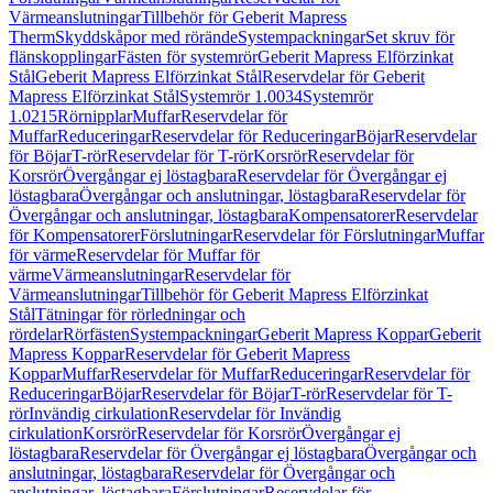
Värmeanslutningar
Tillbehör för Geberit Mapress
Therm
Skyddskåpor med rörände
Systempackningar
Set skruv för
flänskopplingar
Fästen för systemrör
Geberit Mapress Elförzinkat
Stål
Geberit Mapress Elförzinkat Stål
Reservdelar för Geberit
Mapress Elförzinkat Stål
Systemrör 1.0034
Systemrör
1.0215
Rörnipplar
Muffar
Reservdelar för
Muffar
Reduceringar
Reservdelar för Reduceringar
Böjar
Reservdelar
för Böjar
T-rör
Reservdelar för T-rör
Korsrör
Reservdelar för
Korsrör
Övergångar ej löstagbara
Reservdelar för Övergångar ej
löstagbara
Övergångar och anslutningar, löstagbara
Reservdelar för
Övergångar och anslutningar, löstagbara
Kompensatorer
Reservdelar
för Kompensatorer
Förslutningar
Reservdelar för Förslutningar
Muffar
för värme
Reservdelar för Muffar för
värme
Värmeanslutningar
Reservdelar för
Värmeanslutningar
Tillbehör för Geberit Mapress Elförzinkat
Stål
Tätningar för rörledningar och
rördelar
Rörfästen
Systempackningar
Geberit Mapress Koppar
Geberit
Mapress Koppar
Reservdelar för Geberit Mapress
Koppar
Muffar
Reservdelar för Muffar
Reduceringar
Reservdelar för
Reduceringar
Böjar
Reservdelar för Böjar
T-rör
Reservdelar för T-
rör
Invändig cirkulation
Reservdelar för Invändig
cirkulation
Korsrör
Reservdelar för Korsrör
Övergångar ej
löstagbara
Reservdelar för Övergångar ej löstagbara
Övergångar och
anslutningar, löstagbara
Reservdelar för Övergångar och
anslutningar, löstagbara
Förslutningar
Reservdelar för