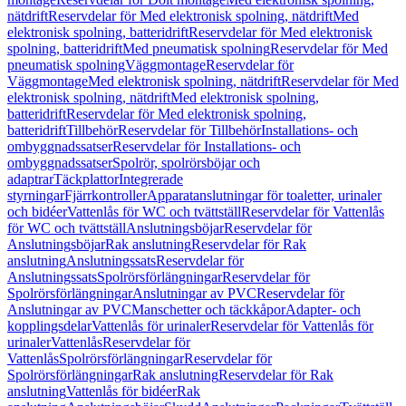
nätdrift
Reservdelar för Med elektronisk spolning, nätdrift
Med
elektronisk spolning, batteridrift
Reservdelar för Med elektronisk
spolning, batteridrift
Med pneumatisk spolning
Reservdelar för Med
pneumatisk spolning
Väggmontage
Reservdelar för
Väggmontage
Med elektronisk spolning, nätdrift
Reservdelar för Med
elektronisk spolning, nätdrift
Med elektronisk spolning,
batteridrift
Reservdelar för Med elektronisk spolning,
batteridrift
Tillbehör
Reservdelar för Tillbehör
Installations- och
ombyggnadssatser
Reservdelar för Installations- och
ombyggnadssatser
Spolrör, spolrörsböjar och
adaptrar
Täckplattor
Integrerade
styrningar
Fjärrkontroller
Apparatanslutningar för toaletter, urinaler
och bidéer
Vattenlås för WC och tvättställ
Reservdelar för Vattenlås
för WC och tvättställ
Anslutningsböjar
Reservdelar för
Anslutningsböjar
Rak anslutning
Reservdelar för Rak
anslutning
Anslutningssats
Reservdelar för
Anslutningssats
Spolrörsförlängningar
Reservdelar för
Spolrörsförlängningar
Anslutningar av PVC
Reservdelar för
Anslutningar av PVC
Manschetter och täckkåpor
Adapter- och
kopplingsdelar
Vattenlås för urinaler
Reservdelar för Vattenlås för
urinaler
Vattenlås
Reservdelar för
Vattenlås
Spolrörsförlängningar
Reservdelar för
Spolrörsförlängningar
Rak anslutning
Reservdelar för Rak
anslutning
Vattenlås för bidéer
Rak