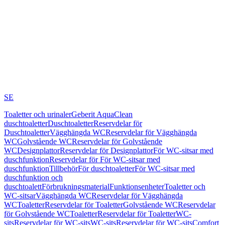
SE
Toaletter och urinaler
Geberit AquaClean
duschtoaletter
Duschtoaletter
Reservdelar för
Duschtoaletter
Vägghängda WC
Reservdelar för Vägghängda
WC
Golvstående WC
Reservdelar för Golvstående
WC
Designplattor
Reservdelar för Designplattor
För WC-sitsar med
duschfunktion
Reservdelar för För WC-sitsar med
duschfunktion
Tillbehör
För duschtoaletter
För WC-sitsar med
duschfunktion och
duschtoalett
Förbrukningsmaterial
Funktionsenheter
Toaletter och
WC-sitsar
Vägghängda WC
Reservdelar för Vägghängda
WC
Toaletter
Reservdelar för Toaletter
Golvstående WC
Reservdelar
för Golvstående WC
Toaletter
Reservdelar för Toaletter
WC-
sits
Reservdelar för WC-sits
WC-sits
Reservdelar för WC-sits
Comfort