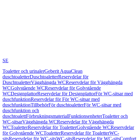
SE
Toaletter och urinaler
Geberit AquaClean
duschtoaletter
Duschtoaletter
Reservdelar för
Duschtoaletter
Vägghängda WC
Reservdelar för Vägghängda
WC
Golvstående WC
Reservdelar för Golvstående
WC
Designplattor
Reservdelar för Designplattor
För WC-sitsar med
duschfunktion
Reservdelar för För WC-sitsar med
duschfunktion
Tillbehör
För duschtoaletter
För WC-sitsar med
duschfunktion och
duschtoalett
Förbrukningsmaterial
Funktionsenheter
Toaletter och
WC-sitsar
Vägghängda WC
Reservdelar för Vägghängda
WC
Toaletter
Reservdelar för Toaletter
Golvstående WC
Reservdelar
för Golvstående WC
Toaletter
Reservdelar för Toaletter
WC-
sits
Reservdelar för WC-sits
WC-sits
Reservdelar för WC-sits
Comfort