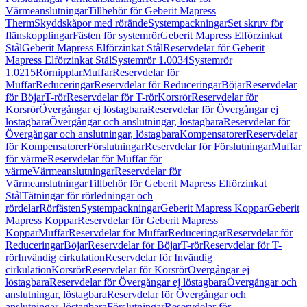
Värmeanslutningar
Tillbehör för Geberit Mapress
Therm
Skyddskåpor med rörände
Systempackningar
Set skruv för
flänskopplingar
Fästen för systemrör
Geberit Mapress Elförzinkat
Stål
Geberit Mapress Elförzinkat Stål
Reservdelar för Geberit
Mapress Elförzinkat Stål
Systemrör 1.0034
Systemrör
1.0215
Rörnipplar
Muffar
Reservdelar för
Muffar
Reduceringar
Reservdelar för Reduceringar
Böjar
Reservdelar
för Böjar
T-rör
Reservdelar för T-rör
Korsrör
Reservdelar för
Korsrör
Övergångar ej löstagbara
Reservdelar för Övergångar ej
löstagbara
Övergångar och anslutningar, löstagbara
Reservdelar för
Övergångar och anslutningar, löstagbara
Kompensatorer
Reservdelar
för Kompensatorer
Förslutningar
Reservdelar för Förslutningar
Muffar
för värme
Reservdelar för Muffar för
värme
Värmeanslutningar
Reservdelar för
Värmeanslutningar
Tillbehör för Geberit Mapress Elförzinkat
Stål
Tätningar för rörledningar och
rördelar
Rörfästen
Systempackningar
Geberit Mapress Koppar
Geberit
Mapress Koppar
Reservdelar för Geberit Mapress
Koppar
Muffar
Reservdelar för Muffar
Reduceringar
Reservdelar för
Reduceringar
Böjar
Reservdelar för Böjar
T-rör
Reservdelar för T-
rör
Invändig cirkulation
Reservdelar för Invändig
cirkulation
Korsrör
Reservdelar för Korsrör
Övergångar ej
löstagbara
Reservdelar för Övergångar ej löstagbara
Övergångar och
anslutningar, löstagbara
Reservdelar för Övergångar och
anslutningar, löstagbara
Förslutningar
Reservdelar för