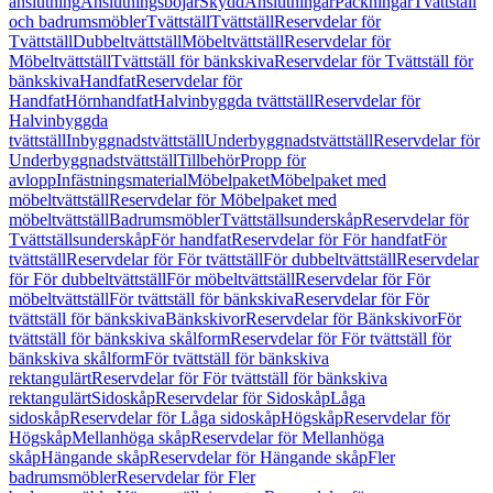
anslutning
Anslutningsböjar
Skydd
Anslutningar
Packningar
Tvättställ
och badrumsmöbler
Tvättställ
Tvättställ
Reservdelar för
Tvättställ
Dubbeltvättställ
Möbeltvättställ
Reservdelar för
Möbeltvättställ
Tvättställ för bänkskiva
Reservdelar för Tvättställ för
bänkskiva
Handfat
Reservdelar för
Handfat
Hörnhandfat
Halvinbyggda tvättställ
Reservdelar för
Halvinbyggda
tvättställ
Inbyggnadstvättställ
Underbyggnadstvättställ
Reservdelar för
Underbyggnadstvättställ
Tillbehör
Propp för
avlopp
Infästningsmaterial
Möbelpaket
Möbelpaket med
möbeltvättställ
Reservdelar för Möbelpaket med
möbeltvättställ
Badrumsmöbler
Tvättställsunderskåp
Reservdelar för
Tvättställsunderskåp
För handfat
Reservdelar för För handfat
För
tvättställ
Reservdelar för För tvättställ
För dubbeltvättställ
Reservdelar
för För dubbeltvättställ
För möbeltvättställ
Reservdelar för För
möbeltvättställ
För tvättställ för bänkskiva
Reservdelar för För
tvättställ för bänkskiva
Bänkskivor
Reservdelar för Bänkskivor
För
tvättställ för bänkskiva skålform
Reservdelar för För tvättställ för
bänkskiva skålform
För tvättställ för bänkskiva
rektangulärt
Reservdelar för För tvättställ för bänkskiva
rektangulärt
Sidoskåp
Reservdelar för Sidoskåp
Låga
sidoskåp
Reservdelar för Låga sidoskåp
Högskåp
Reservdelar för
Högskåp
Mellanhöga skåp
Reservdelar för Mellanhöga
skåp
Hängande skåp
Reservdelar för Hängande skåp
Fler
badrumsmöbler
Reservdelar för Fler