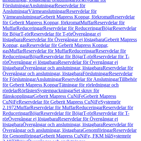
Förslutningar
Anslutningar
Reservdelar för
Anslutningar
Värmeanslutningar
Reservdelar för
Värmeanslutningar
Geberit Mapress Koppar, förkromat
Reservdelar
för Geberit Mapress Koppar, förkromat
Muffar
Reservdelar för
Muffar
Reduceringar
Reservdelar för Reduceringar
Böjar
Reservdelar
för Böjar
T-rör
Reservdelar för T-rör
Övergångar ej
löstagbara
Reservdelar för Övergångar ej löstagbara
Geberit Mapress
Koppar, gas
Reservdelar för Geberit Mapress Koppar,
gas
Muffar
Reservdelar för Muffar
Reduceringar
Reservdelar för
Reduceringar
Böjar
Reservdelar för Böjar
T-rör
Reservdelar för T-
rör
Övergångar ej löstagbara
Reservdelar för Övergångar ej
löstagbara
Övergångar och anslutningar, löstagbara
Reservdelar för
Övergångar och anslutningar, löstagbara
Förslutningar
Reservdelar
för Förslutningar
Anslutningar
Reservdelar för Anslutningar
Tillbehör
för Geberit Mapress Koppar
Tätningar för rörledningar och
rördelar
Rörfästen
Systempackningar
Set skruv för
flänskopplingar
Geberit Mapress CuNiFe
Geberit Mapress
CuNiFe
Reservdelar för Geberit Mapress CuNiFe
Systemrör
2.1972
Muffar
Reservdelar för Muffar
Reduceringar
Reservdelar för
Reduceringar
Böjar
Reservdelar för Böjar
T-rör
Reservdelar för T-
rör
Övergångar ej löstagbara
Reservdelar för Övergångar ej
löstagbara
Övergångar och anslutningar, löstagbara
Reservdelar för
Övergångar och anslutningar, löstagbara
Genomföringar
Reservdelar
för Genomföringar
Geberit Mapress CuNiFe, FKM blå
Systemrör