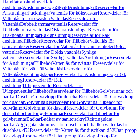
Handfatsanslutningar
Rak
anslutning
Anslutningsböjar
Skydd
Anslutningar
Reservdelar för
Anslutningar
Packningar
Vattenlås för köksvaskar
Reservdelar för
Vattenlås för köksvaskar
Vattenlås
Reservdelar för
Vattenlås
Dubbelkammarvattenlås
Reservdelar för
Dubbelkammarvattenlås
Diskhoanslutningar
Reservdelar för
Diskhoanslutningar
Rak anslutning
Reservdelar för Rak
anslutning
Tillbehör
Reservdelar för Tillbehör
Vattenlås för
sanitärenheter
Reservdelar för Vattenlås för sanitärenheter
Dolda
vattenlås
Reservdelar för Dolda vattenlås
Synliga
vattenlås
Reservdelar för Synliga vattenlås
Anslutningar
Reservdelar
för Anslutningar
Tillbehör
Vattenlås för tvättställ
Reservdelar för
Vattenlås för tvättställ
Vattenlås
Reservdelar för
Vattenlås
Anslutningsböjar
Reservdelar för Anslutningsböjar
Rak
anslutning
Reservdelar för Rak
anslutning
Utloppsventiler
Reservdelar för
Utloppsventiler
Tillbehör
Reservdelar för Tillbehör
Golvbrunnar och
badkar
Duschar
Golvavlopp för duschar
Reservdelar för Golvavlopp
för duschar
Golvränna
Reservdelar för Golvränna
Tillbehör för
golvrännor
Golvbrunn för dusch
Reservdelar för Golvbrunn för
dusch
Tillbehör för golvbrunnar
Reservdelar för Tillbehör för
golvbrunnar
Badkar
Badkar av sanitetsakryl
Rektangulära
badkar
Aggregatanslutningar för duschar och badkar
Vattenlås för
duschkar, d52
Reservdelar för Vattenlås för duschkar, d52
Utan propp
för avlopp
Reservdelar för Utan propp för avlopp
Propp för