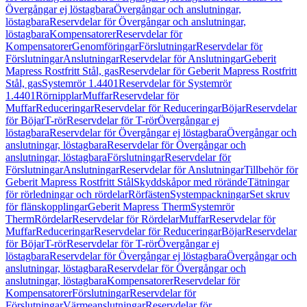
Övergångar ej löstagbara
Övergångar och anslutningar,
löstagbara
Reservdelar för Övergångar och anslutningar,
löstagbara
Kompensatorer
Reservdelar för
Kompensatorer
Genomföringar
Förslutningar
Reservdelar för
Förslutningar
Anslutningar
Reservdelar för Anslutningar
Geberit
Mapress Rostfritt Stål, gas
Reservdelar för Geberit Mapress Rostfritt
Stål, gas
Systemrör 1.4401
Reservdelar för Systemrör
1.4401
Rörnipplar
Muffar
Reservdelar för
Muffar
Reduceringar
Reservdelar för Reduceringar
Böjar
Reservdelar
för Böjar
T-rör
Reservdelar för T-rör
Övergångar ej
löstagbara
Reservdelar för Övergångar ej löstagbara
Övergångar och
anslutningar, löstagbara
Reservdelar för Övergångar och
anslutningar, löstagbara
Förslutningar
Reservdelar för
Förslutningar
Anslutningar
Reservdelar för Anslutningar
Tillbehör för
Geberit Mapress Rostfritt Stål
Skyddskåpor med rörände
Tätningar
för rörledningar och rördelar
Rörfästen
Systempackningar
Set skruv
för flänskopplingar
Geberit Mapress Therm
Systemrör
Therm
Rördelar
Reservdelar för Rördelar
Muffar
Reservdelar för
Muffar
Reduceringar
Reservdelar för Reduceringar
Böjar
Reservdelar
för Böjar
T-rör
Reservdelar för T-rör
Övergångar ej
löstagbara
Reservdelar för Övergångar ej löstagbara
Övergångar och
anslutningar, löstagbara
Reservdelar för Övergångar och
anslutningar, löstagbara
Kompensatorer
Reservdelar för
Kompensatorer
Förslutningar
Reservdelar för
Förslutningar
Värmeanslutningar
Reservdelar för