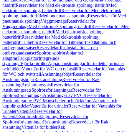
nätdrift
Reservdelar för Med elektronisk spolning, nätdrift
Med
elektronisk spolning, batteridrift
Reservdelar för Med elektronisk
spolning, batteridrift
Med pneumatisk spolning
Reservdelar för Med
pneumatisk spolning
Väggmontage
Reservdelar för
Väggmontage
Med elektronisk spolning, nätdrift
Reservdelar för Med
elektronisk spolning, nätdrift
Med elektronisk spolning,
batteridrift
Reservdelar för Med elektronisk spolning,
batteridrift
Tillbehör
Reservdelar för Tillbehör
Installations- och
ombyggnadssatser
Reservdelar för Installations- och
ombyggnadssatser
Spolrör, spolrörsböjar och
adaptrar
Täckplattor
Integrerade
styrningar
Fjärrkontroller
Apparatanslutningar för toaletter, urinaler
och bidéer
Vattenlås för WC och tvättställ
Reservdelar för Vattenlås
för WC och tvättställ
Anslutningsböjar
Reservdelar för
Anslutningsböjar
Rak anslutning
Reservdelar för Rak
anslutning
Anslutningssats
Reservdelar för
Anslutningssats
Spolrörsförlängningar
Reservdelar för
Spolrörsförlängningar
Anslutningar av PVC
Reservdelar för
Anslutningar av PVC
Manschetter och täckkåpor
Adapter- och
kopplingsdelar
Vattenlås för urinaler
Reservdelar för Vattenlås för
urinaler
Vattenlås
Reservdelar för
Vattenlås
Spolrörsförlängningar
Reservdelar för
Spolrörsförlängningar
Rak anslutning
Reservdelar för Rak
anslutning
Vattenlås för bidéer
Rak