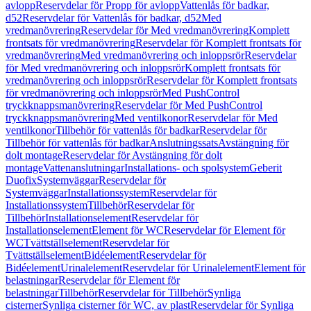
avlopp
Reservdelar för Propp för avlopp
Vattenlås för badkar,
d52
Reservdelar för Vattenlås för badkar, d52
Med
vredmanövrering
Reservdelar för Med vredmanövrering
Komplett
frontsats för vredmanövrering
Reservdelar för Komplett frontsats för
vredmanövrering
Med vredmanövrering och inloppsrör
Reservdelar
för Med vredmanövrering och inloppsrör
Komplett frontsats för
vredmanövrering och inloppsrör
Reservdelar för Komplett frontsats
för vredmanövrering och inloppsrör
Med PushControl
tryckknappsmanövrering
Reservdelar för Med PushControl
tryckknappsmanövrering
Med ventilkonor
Reservdelar för Med
ventilkonor
Tillbehör för vattenlås för badkar
Reservdelar för
Tillbehör för vattenlås för badkar
Anslutningssats
Avstängning för
dolt montage
Reservdelar för Avstängning för dolt
montage
Vattenanslutningar
Installations- och spolsystem
Geberit
Duofix
Systemväggar
Reservdelar för
Systemväggar
Installationssystem
Reservdelar för
Installationssystem
Tillbehör
Reservdelar för
Tillbehör
Installationselement
Reservdelar för
Installationselement
Element för WC
Reservdelar för Element för
WC
Tvättställselement
Reservdelar för
Tvättställselement
Bidéelement
Reservdelar för
Bidéelement
Urinalelement
Reservdelar för Urinalelement
Element för
belastningar
Reservdelar för Element för
belastningar
Tillbehör
Reservdelar för Tillbehör
Synliga
cisterner
Synliga cisterner för WC, av plast
Reservdelar för Synliga