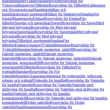
badrumsmöbler
Väggavställningsytor
Reservdelar för
Väggavställningsytor
Tillbehör
Reservdelar för Tillbehör
Lådinsatser
och förvaringsboxar
Handdukshållare och
handdukskrokar
Ljuselement
Hållare för bänkskivor
Handtag
Set
fotstöd
Magnettavlor
Eluttag
Reservdelar för Eluttag
Fler
tillbehör
Speglar och spegelskåp
Spegel
Reservdelar för Spegel
Med
inbyggd belysning
Reservdelar för Med inbyggd
belysning
Spegelskåp
Reservdelar för Spegelskåp
Med inbyggd
belysning
Reservdelar för Med inbyggd
belysning
Tillbehör
Ljuselement
Handtag
Fler
tillbehör
Eluttag
Armaturer
Tvättställsblandare
Reservdelar för
Tvättställsblandare
Stående montering, nätdrift
Reservdelar för
Stående montering, nätdrift
Stående montering,
batteridrift
Reservdelar för Stående montering, batteridrift
Stående
montering, generatordrift
Reservdelar för Stående montering,
generatordrift
Tillbehör
Reservdelar för Tillbehör
För
tvättställsblandare
Reservdelar för För
tvättställsblandare
Apparatanslutningar för tvättområde, köksvask,
enheter och tvättställ
Vattenlås för handfat
Reservdelar för Vattenlås
för handfat
Vattenlås
Reservdelar för Vattenlås
Vattenlås med
skiljevägg för handfat
Reservdelar för Vattenlås med skiljevägg för
handfat
Vattenlås med skiljevägg för handfat,
kompaktmodell
Reservdelar för Vattenlås med skiljevägg för handfat,
kompaktmodell
Dolda vattenlås
Reservdelar för Dolda
vattenlås
Handfatsanslutningar
Reservdelar för