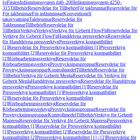
l/s
Fästen
Infästningssystem d40–200
Infästningssystem d250–
315
Tillbehör
Reservdelar för Tillbehör
För takbrunnar
Reservdelar för
För takbrunnar
För infästningar
Konventionell
takavvattning
Takbrunnar
Reservdelar för
Takbrunnar
Tillbehör
Reservdelar för
Tillbehör
Verktyg
Verktyg
Verktyg för Geberit FlowFit
Reservdelar för
Verktyg för Geberit FlowFit
Handdrivna pressverktyg
Reservdelar
för Handdrivna pressverktyg
Pressverktyg kompatibilitet
[1]
Reservdelar för Pressverktyg kompatibilitet [1]
Pressverktyg
kompatibilitet [2]
Reservdelar för Pressverktyg kompatibilitet
[2]
Rörbearbetningsverktyg
Reservdelar för
Rörbearbetningsverktyg
Provtryckningsproppar
Reservdelar för
Provtryckningsproppar
Kontrollmedel
Tillbehör
Reservdelar för
Tillbehör
Verktyg för Geberit Mepla
Reservdelar för Verktyg för
Geberit Mepla
Handdrivna pressverktyg
Reservdelar för Handdrivna
pressverktyg
Pressverktyg kompatibilitet [1]
Reservdelar för
Pressverktyg kompatibilitet [1]
Pressverktyg kompatibilitet
[2]
Reservdelar för Pressverktyg kompatibilitet
[2]
Rörbearbetningsverktyg
Reservdelar för
Rörbearbetningsverktyg
Provtryckningsproppar
Reservdelar för
Provtryckningsproppar
Kontrollmedel
Tillbehör
Verktyg för Geberit
Mapress
Reservdelar för Verktyg för Geberit Mapress
Pressverktyg
kompatibilitet [1]
Reservdelar för Pressverktyg kompatibilitet
[1]
Pressverktyg kompatibilitet [2]
Reservdelar för Pressverktyg
kompatibilitet [2]
Pressverktyg kompatibilitet [1] / [2]
Reservdelar för