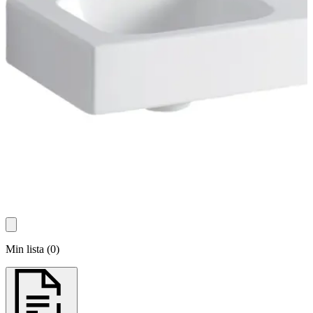
Min lista
(
0
)