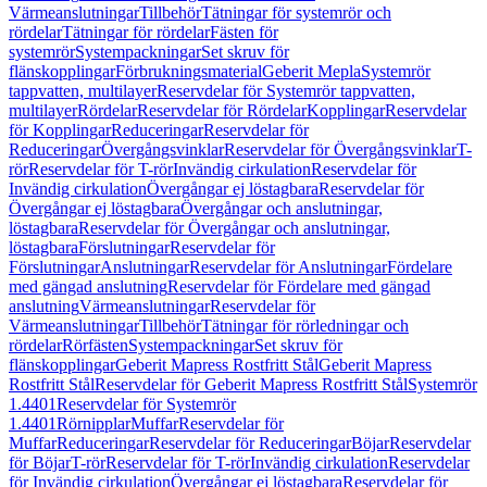
Värmeanslutningar
Tillbehör
Tätningar för systemrör och
rördelar
Tätningar för rördelar
Fästen för
systemrör
Systempackningar
Set skruv för
flänskopplingar
Förbrukningsmaterial
Geberit Mepla
Systemrör
tappvatten, multilayer
Reservdelar för Systemrör tappvatten,
multilayer
Rördelar
Reservdelar för Rördelar
Kopplingar
Reservdelar
för Kopplingar
Reduceringar
Reservdelar för
Reduceringar
Övergångsvinklar
Reservdelar för Övergångsvinklar
T-
rör
Reservdelar för T-rör
Invändig cirkulation
Reservdelar för
Invändig cirkulation
Övergångar ej löstagbara
Reservdelar för
Övergångar ej löstagbara
Övergångar och anslutningar,
löstagbara
Reservdelar för Övergångar och anslutningar,
löstagbara
Förslutningar
Reservdelar för
Förslutningar
Anslutningar
Reservdelar för Anslutningar
Fördelare
med gängad anslutning
Reservdelar för Fördelare med gängad
anslutning
Värmeanslutningar
Reservdelar för
Värmeanslutningar
Tillbehör
Tätningar för rörledningar och
rördelar
Rörfästen
Systempackningar
Set skruv för
flänskopplingar
Geberit Mapress Rostfritt Stål
Geberit Mapress
Rostfritt Stål
Reservdelar för Geberit Mapress Rostfritt Stål
Systemrör
1.4401
Reservdelar för Systemrör
1.4401
Rörnipplar
Muffar
Reservdelar för
Muffar
Reduceringar
Reservdelar för Reduceringar
Böjar
Reservdelar
för Böjar
T-rör
Reservdelar för T-rör
Invändig cirkulation
Reservdelar
för Invändig cirkulation
Övergångar ej löstagbara
Reservdelar för