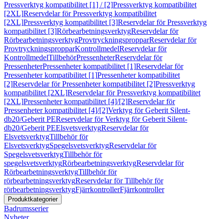
Pressverktyg kompatibilitet [1] / [2]
Pressverktyg kompatibilitet
[2XL]
Reservdelar för Pressverktyg kompatibilitet
[2XL]
Pressverktyg kompatibilitet [3]
Reservdelar för Pressverktyg
kompatibilitet [3]
Rörbearbetningsverktyg
Reservdelar för
Rörbearbetningsverktyg
Provtryckningsproppar
Reservdelar för
Provtryckningsproppar
Kontrollmedel
Reservdelar för
Kontrollmedel
Tillbehör
Pressenheter
Reservdelar för
Pressenheter
Pressenheter kompatibilitet [1]
Reservdelar för
Pressenheter kompatibilitet [1]
Pressenheter kompatibilitet
[2]
Reservdelar för Pressenheter kompatibilitet [2]
Pressverktyg
kompatibilitet [2XL]
Reservdelar för Pressverktyg kompatibilitet
[2XL]
Pressenheter kompatibilitet [4]/[2]
Reservdelar för
Pressenheter kompatibilitet [4]/[2]
Verktyg för Geberit Silent-
db20/Geberit PE
Reservdelar för Verktyg för Geberit Silent-
db20/Geberit PE
Elsvetsverktyg
Reservdelar för
Elsvetsverktyg
Tillbehör för
Elsvetsverktyg
Spegelsvetsverktyg
Reservdelar för
Spegelsvetsverktyg
Tillbehör för
spegelsvetsverktyg
Rörbearbetningsverktyg
Reservdelar för
Rörbearbetningsverktyg
Tillbehör för
rörbearbetningsverktyg
Reservdelar för Tillbehör för
rörbearbetningsverktyg
Fjärrkontroller
Fjärrkontroller
Produktkategorier
Badrumsserier
Nyheter