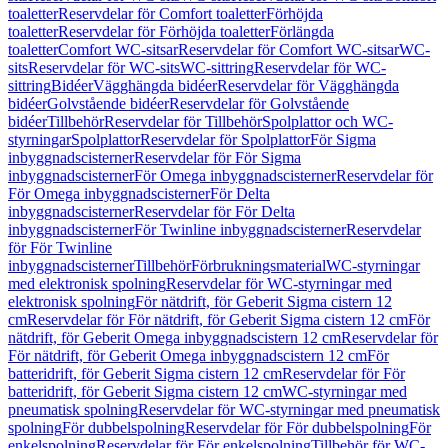
toaletter
Reservdelar för Comfort toaletter
Förhöjda
toaletter
Reservdelar för Förhöjda toaletter
Förlängda
toaletter
Comfort WC-sitsar
Reservdelar för Comfort WC-sitsar
WC-
sits
Reservdelar för WC-sits
WC-sittring
Reservdelar för WC-
sittring
Bidéer
Vägghängda bidéer
Reservdelar för Vägghängda
bidéer
Golvstående bidéer
Reservdelar för Golvstående
bidéer
Tillbehör
Reservdelar för Tillbehör
Spolplattor och WC-
styrningar
Spolplattor
Reservdelar för Spolplattor
För Sigma
inbyggnadscisterner
Reservdelar för För Sigma
inbyggnadscisterner
För Omega inbyggnadscisterner
Reservdelar för
För Omega inbyggnadscisterner
För Delta
inbyggnadscisterner
Reservdelar för För Delta
inbyggnadscisterner
För Twinline inbyggnadscisterner
Reservdelar
för För Twinline
inbyggnadscisterner
Tillbehör
Förbrukningsmaterial
WC-styrningar
med elektronisk spolning
Reservdelar för WC-styrningar med
elektronisk spolning
För nätdrift, för Geberit Sigma cistern 12
cm
Reservdelar för För nätdrift, för Geberit Sigma cistern 12 cm
För
nätdrift, för Geberit Omega inbyggnadscistern 12 cm
Reservdelar för
För nätdrift, för Geberit Omega inbyggnadscistern 12 cm
För
batteridrift, för Geberit Sigma cistern 12 cm
Reservdelar för För
batteridrift, för Geberit Sigma cistern 12 cm
WC-styrningar med
pneumatisk spolning
Reservdelar för WC-styrningar med pneumatisk
spolning
För dubbelspolning
Reservdelar för För dubbelspolning
För
enkelspolning
Reservdelar för För enkelspolning
Tillbehör för WC-