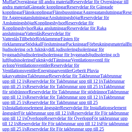
Muffar
Övergångar till andra material
Reservdelar för Övergångar till
andra material
Gängade kopplingar
Reservdelar för Gängade
kopplingar
Flänskopplingar
Flänsbussningar
Aggregatanslutningar
Rese
för Aggregatanslutningar
Anslutningsböjar
Reservdelar för
Anslutningsböjar
Kopplingshylsor
Reservdelar för
Kopplingshylsor
Raka anslutningar
Reservdelar för Raka
anslutningar
Vattenlås
Reservdelar för
Vattenlås
Tillbehör
Rörklammrar
Fästen för
rörklammrar
Stödskal
Förslutningar
Packningar
Förbrukningsmaterial
Br
ljudisolering och fuktskydd
Ljudisolering
Isoleringar för
byggnadsljudisolering
Isoleringar för byggnadsljudisolering och
luftljudsisolering
Fuktskydd
Tätningar
Ventilationsventil för
avlopp
Ventilationsventiler
Reservdelar för
Ventilationsventiler
Energisparventiler
Geberit Pluvia
takavvattning
Takbrunnar
Reservdelar för Takbrunnar
Takbrunnar
upp till 12 l/s
Reservdelar för Takbrunnar upp till 12 l/s
Takbrunnar
upp till 25 l/s
Reservdelar för Takbrunnar upp till 25 l/s
Takbrunnar
för stödrännor
Reservdelar för Takbrunnar för stödrännor
Takbrunnar
upp till 12 l/s
Reservdelar för Takbrunnar upp till 12 l/s
Takbrunnar
upp till 25 l/s
Reservdelar för Takbrunnar upp till 25
l/s
Installationselement ångspärr
Reservdelar för Installationselement
ångspärr
För takbrunnar upp till 12 l/s
Reservdelar för För takbrunnar
upp till 12 l/s
Överlopp
Reservdelar för Överlopp
För takbrunnar upp
till 12 l/s
Reservdelar för För takbrunnar upp till 12 l/s
För takbrunnar
upp till 25 l/s
Reservdelar för För takbrunnar upp till 25