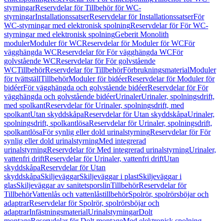
styrningar
Reservdelar för Tillbehör för WC-
styrningar
Installationssatser
Reservdelar för Installationssatser
För
WC-styrningar med elektronisk spolning
Reservdelar för För WC-
styrningar med elektronisk spolning
Geberit Monolith
moduler
Moduler för WC
Reservdelar för Moduler för WC
För
vägghängda WC
Reservdelar för För vägghängda WC
För
golvstående WC
Reservdelar för För golvstående
WC
Tillbehör
Reservdelar för Tillbehör
Förbrukningsmaterial
Moduler
för tvättställ
Tillbehör
Moduler för bidéer
Reservdelar för Moduler för
bidéer
För vägghängda och golvstående bidéer
Reservdelar för För
vägghängda och golvstående bidéer
Urinaler
Urinaler, spolningsdrift,
med spolkant
Reservdelar för Urinaler, spolningsdrift, med
spolkant
Utan skyddskåpa
Reservdelar för Utan skyddskåpa
Urinaler,
spolningsdrift, spolkantlösa
Reservdelar för Urinaler, spolningsdrift,
spolkantlösa
För synlig eller dold urinalstyrning
Reservdelar för För
synlig eller dold urinalstyrning
Med integrerad
urinalstyrning
Reservdelar för Med integrerad urinalstyrning
Urinaler,
vattenfri drift
Reservdelar för Urinaler, vattenfri drift
Utan
skyddskåpa
Reservdelar för Utan
skyddskåpa
Skiljeväggar
Skiljeväggar i plast
Skiljeväggar i
glas
Skiljeväggar av sanitetsporslin
Tillbehör
Reservdelar för
Tillbehör
Vattenlås och vattenlåstillbehör
Spolrör, spolrörsböjar och
adaptrar
Reservdelar för Spolrör, spolrörsböjar och
adaptrar
Infästningsmaterial
Urinalstyrningar
Dolt
montage
Reservdelar för Dolt montage
Med elektronisk spolning,