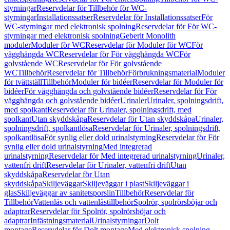
styrningar
Reservdelar för Tillbehör för WC-
styrningar
Installationssatser
Reservdelar för Installationssatser
För
WC-styrningar med elektronisk spolning
Reservdelar för För WC-
styrningar med elektronisk spolning
Geberit Monolith
moduler
Moduler för WC
Reservdelar för Moduler för WC
För
vägghängda WC
Reservdelar för För vägghängda WC
För
golvstående WC
Reservdelar för För golvstående
WC
Tillbehör
Reservdelar för Tillbehör
Förbrukningsmaterial
Moduler
för tvättställ
Tillbehör
Moduler för bidéer
Reservdelar för Moduler för
bidéer
För vägghängda och golvstående bidéer
Reservdelar för För
vägghängda och golvstående bidéer
Urinaler
Urinaler, spolningsdrift,
med spolkant
Reservdelar för Urinaler, spolningsdrift, med
spolkant
Utan skyddskåpa
Reservdelar för Utan skyddskåpa
Urinaler,
spolningsdrift, spolkantlösa
Reservdelar för Urinaler, spolningsdrift,
spolkantlösa
För synlig eller dold urinalstyrning
Reservdelar för För
synlig eller dold urinalstyrning
Med integrerad
urinalstyrning
Reservdelar för Med integrerad urinalstyrning
Urinaler,
vattenfri drift
Reservdelar för Urinaler, vattenfri drift
Utan
skyddskåpa
Reservdelar för Utan
skyddskåpa
Skiljeväggar
Skiljeväggar i plast
Skiljeväggar i
glas
Skiljeväggar av sanitetsporslin
Tillbehör
Reservdelar för
Tillbehör
Vattenlås och vattenlåstillbehör
Spolrör, spolrörsböjar och
adaptrar
Reservdelar för Spolrör, spolrörsböjar och
adaptrar
Infästningsmaterial
Urinalstyrningar
Dolt
montage
Reservdelar för Dolt montage
Med elektronisk spolning,