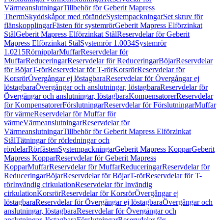
Värmeanslutningar
Tillbehör för Geberit Mapress
Therm
Skyddskåpor med rörände
Systempackningar
Set skruv för
flänskopplingar
Fästen för systemrör
Geberit Mapress Elförzinkat
Stål
Geberit Mapress Elförzinkat Stål
Reservdelar för Geberit
Mapress Elförzinkat Stål
Systemrör 1.0034
Systemrör
1.0215
Rörnipplar
Muffar
Reservdelar för
Muffar
Reduceringar
Reservdelar för Reduceringar
Böjar
Reservdelar
för Böjar
T-rör
Reservdelar för T-rör
Korsrör
Reservdelar för
Korsrör
Övergångar ej löstagbara
Reservdelar för Övergångar ej
löstagbara
Övergångar och anslutningar, löstagbara
Reservdelar för
Övergångar och anslutningar, löstagbara
Kompensatorer
Reservdelar
för Kompensatorer
Förslutningar
Reservdelar för Förslutningar
Muffar
för värme
Reservdelar för Muffar för
värme
Värmeanslutningar
Reservdelar för
Värmeanslutningar
Tillbehör för Geberit Mapress Elförzinkat
Stål
Tätningar för rörledningar och
rördelar
Rörfästen
Systempackningar
Geberit Mapress Koppar
Geberit
Mapress Koppar
Reservdelar för Geberit Mapress
Koppar
Muffar
Reservdelar för Muffar
Reduceringar
Reservdelar för
Reduceringar
Böjar
Reservdelar för Böjar
T-rör
Reservdelar för T-
rör
Invändig cirkulation
Reservdelar för Invändig
cirkulation
Korsrör
Reservdelar för Korsrör
Övergångar ej
löstagbara
Reservdelar för Övergångar ej löstagbara
Övergångar och
anslutningar, löstagbara
Reservdelar för Övergångar och
anslutningar, löstagbara
Förslutningar
Reservdelar för