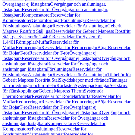
Övergångar ej löstagbara
Övergångar och anslutningar,
löstagbara
Reservdelar för Övergångar och anslutningar,
löstagbara
Kompensatorer
Reservdelar för
Kompensatorer
Genomföringar
Förslutningar
Reservdelar för
Förslutningar
Anslutningar
Reservdelar för Anslutningar
Geberit
Mapress Rostfritt Stål, gas
Reservdelar för Geberit Mapress Rostfritt
Stål, gas
Systemrör 1.4401
Reservdelar för Systemrör
1.4401
Rörnipplar
Muffar
Reservdelar för
Muffar
Reduceringar
Reservdelar för Reduceringar
Böjar
Reservdelar
för Böjar
T-rör
Reservdelar för T-rör
Övergångar ej
löstagbara
Reservdelar för Övergångar ej löstagbara
Övergångar och
anslutningar, löstagbara
Reservdelar för Övergångar och
anslutningar, löstagbara
Förslutningar
Reservdelar för
Förslutningar
Anslutningar
Reservdelar för Anslutningar
Tillbehör för
Geberit Mapress Rostfritt Stål
Skyddskåpor med rörände
Tätningar
för rörledningar och rördelar
Rörfästen
Systempackningar
Set skruv
för flänskopplingar
Geberit Mapress Therm
Systemrör
Therm
Rördelar
Reservdelar för Rördelar
Muffar
Reservdelar för
Muffar
Reduceringar
Reservdelar för Reduceringar
Böjar
Reservdelar
för Böjar
T-rör
Reservdelar för T-rör
Övergångar ej
löstagbara
Reservdelar för Övergångar ej löstagbara
Övergångar och
anslutningar, löstagbara
Reservdelar för Övergångar och
anslutningar, löstagbara
Kompensatorer
Reservdelar för
Kompensatorer
Förslutningar
Reservdelar för
Förslutningar
Värmeanslutningar
Reservdelar för