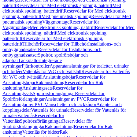
nätdrift
Reservdelar för Med elektronisk spolning, nätdrift
Med
elektronisk spolning, batteridrift
Reservdelar för Med elektronisk
spolning, batteridrift
Med pneumatisk spolning
Reservdelar för Med
pneumatisk spolning
Väggmontage
Reservdelar för
Väggmontage
Med elektronisk spolning, nätdrift
Reservdelar för Med
elektronisk spolning, nätdrift
Med elektronisk spolning,
batteridrift
Reservdelar för Med elektronisk spolning,
batteridrift
Tillbehör
Reservdelar för Tillbehör
Installations- och
ombyggnadssatser
Reservdelar för Installations- och
ombyggnadssatser
Spolrör, spolrörsböjar och
adaptrar
Täckplattor
Integrerade
styrningar
Fjärrkontroller
Apparatanslutningar för toaletter, urinaler
och bidéer
Vattenlås för WC och tvättställ
Reservdelar för Vattenlås
för WC och tvättställ
Anslutningsböjar
Reservdelar för
Anslutningsböjar
Rak anslutning
Reservdelar för Rak
anslutning
Anslutningssats
Reservdelar för
Anslutningssats
Spolrörsförlängningar
Reservdelar för
Spolrörsförlängningar
Anslutningar av PVC
Reservdelar för
Anslutningar av PVC
Manschetter och täckkåpor
Adapter- och
kopplingsdelar
Vattenlås för urinaler
Reservdelar för Vattenlås för
urinaler
Vattenlås
Reservdelar för
Vattenlås
Spolrörsförlängningar
Reservdelar för
Spolrörsförlängningar
Rak anslutning
Reservdelar för Rak
anslutning
Vattenlås för bidéer
Rak