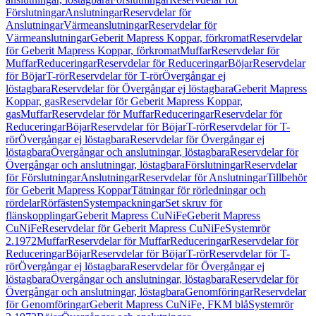
Förslutningar
Anslutningar
Reservdelar för
Anslutningar
Värmeanslutningar
Reservdelar för
Värmeanslutningar
Geberit Mapress Koppar, förkromat
Reservdelar
för Geberit Mapress Koppar, förkromat
Muffar
Reservdelar för
Muffar
Reduceringar
Reservdelar för Reduceringar
Böjar
Reservdelar
för Böjar
T-rör
Reservdelar för T-rör
Övergångar ej
löstagbara
Reservdelar för Övergångar ej löstagbara
Geberit Mapress
Koppar, gas
Reservdelar för Geberit Mapress Koppar,
gas
Muffar
Reservdelar för Muffar
Reduceringar
Reservdelar för
Reduceringar
Böjar
Reservdelar för Böjar
T-rör
Reservdelar för T-
rör
Övergångar ej löstagbara
Reservdelar för Övergångar ej
löstagbara
Övergångar och anslutningar, löstagbara
Reservdelar för
Övergångar och anslutningar, löstagbara
Förslutningar
Reservdelar
för Förslutningar
Anslutningar
Reservdelar för Anslutningar
Tillbehör
för Geberit Mapress Koppar
Tätningar för rörledningar och
rördelar
Rörfästen
Systempackningar
Set skruv för
flänskopplingar
Geberit Mapress CuNiFe
Geberit Mapress
CuNiFe
Reservdelar för Geberit Mapress CuNiFe
Systemrör
2.1972
Muffar
Reservdelar för Muffar
Reduceringar
Reservdelar för
Reduceringar
Böjar
Reservdelar för Böjar
T-rör
Reservdelar för T-
rör
Övergångar ej löstagbara
Reservdelar för Övergångar ej
löstagbara
Övergångar och anslutningar, löstagbara
Reservdelar för
Övergångar och anslutningar, löstagbara
Genomföringar
Reservdelar
för Genomföringar
Geberit Mapress CuNiFe, FKM blå
Systemrör