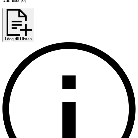
Min lista
(
0
)
Lägg till i listan