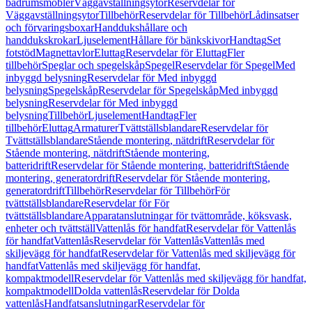
badrumsmöbler
Väggavställningsytor
Reservdelar för
Väggavställningsytor
Tillbehör
Reservdelar för Tillbehör
Lådinsatser
och förvaringsboxar
Handdukshållare och
handdukskrokar
Ljuselement
Hållare för bänkskivor
Handtag
Set
fotstöd
Magnettavlor
Eluttag
Reservdelar för Eluttag
Fler
tillbehör
Speglar och spegelskåp
Spegel
Reservdelar för Spegel
Med
inbyggd belysning
Reservdelar för Med inbyggd
belysning
Spegelskåp
Reservdelar för Spegelskåp
Med inbyggd
belysning
Reservdelar för Med inbyggd
belysning
Tillbehör
Ljuselement
Handtag
Fler
tillbehör
Eluttag
Armaturer
Tvättställsblandare
Reservdelar för
Tvättställsblandare
Stående montering, nätdrift
Reservdelar för
Stående montering, nätdrift
Stående montering,
batteridrift
Reservdelar för Stående montering, batteridrift
Stående
montering, generatordrift
Reservdelar för Stående montering,
generatordrift
Tillbehör
Reservdelar för Tillbehör
För
tvättställsblandare
Reservdelar för För
tvättställsblandare
Apparatanslutningar för tvättområde, köksvask,
enheter och tvättställ
Vattenlås för handfat
Reservdelar för Vattenlås
för handfat
Vattenlås
Reservdelar för Vattenlås
Vattenlås med
skiljevägg för handfat
Reservdelar för Vattenlås med skiljevägg för
handfat
Vattenlås med skiljevägg för handfat,
kompaktmodell
Reservdelar för Vattenlås med skiljevägg för handfat,
kompaktmodell
Dolda vattenlås
Reservdelar för Dolda
vattenlås
Handfatsanslutningar
Reservdelar för