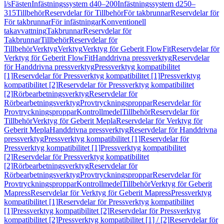
l/s
Fästen
Infästningssystem d40–200
Infästningssystem d250–
315
Tillbehör
Reservdelar för Tillbehör
För takbrunnar
Reservdelar för
För takbrunnar
För infästningar
Konventionell
takavvattning
Takbrunnar
Reservdelar för
Takbrunnar
Tillbehör
Reservdelar för
Tillbehör
Verktyg
Verktyg
Verktyg för Geberit FlowFit
Reservdelar för
Verktyg för Geberit FlowFit
Handdrivna pressverktyg
Reservdelar
för Handdrivna pressverktyg
Pressverktyg kompatibilitet
[1]
Reservdelar för Pressverktyg kompatibilitet [1]
Pressverktyg
kompatibilitet [2]
Reservdelar för Pressverktyg kompatibilitet
[2]
Rörbearbetningsverktyg
Reservdelar för
Rörbearbetningsverktyg
Provtryckningsproppar
Reservdelar för
Provtryckningsproppar
Kontrollmedel
Tillbehör
Reservdelar för
Tillbehör
Verktyg för Geberit Mepla
Reservdelar för Verktyg för
Geberit Mepla
Handdrivna pressverktyg
Reservdelar för Handdrivna
pressverktyg
Pressverktyg kompatibilitet [1]
Reservdelar för
Pressverktyg kompatibilitet [1]
Pressverktyg kompatibilitet
[2]
Reservdelar för Pressverktyg kompatibilitet
[2]
Rörbearbetningsverktyg
Reservdelar för
Rörbearbetningsverktyg
Provtryckningsproppar
Reservdelar för
Provtryckningsproppar
Kontrollmedel
Tillbehör
Verktyg för Geberit
Mapress
Reservdelar för Verktyg för Geberit Mapress
Pressverktyg
kompatibilitet [1]
Reservdelar för Pressverktyg kompatibilitet
[1]
Pressverktyg kompatibilitet [2]
Reservdelar för Pressverktyg
kompatibilitet [2]
Pressverktyg kompatibilitet [1] / [2]
Reservdelar för