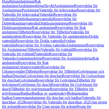
Handfatsanslutningar
Rak
anslutning
Anslutningsböjar
Skydd
Anslutningar
Reservdelar för
Anslutningar
Packningar
Vattenlås för köksvaskar
Reservdelar för
Vattenlås för köksvaskar
Vattenlås
Reservdelar för
Vattenlås
Dubbelkammarvattenlås
Reservdelar för
Dubbelkammarvattenlås
Diskhoanslutningar
Reservdelar för
Diskhoanslutningar
Rak anslutning
Reservdelar för Rak
anslutning
Tillbehör
Reservdelar för Tillbehör
Vattenlås för
sanitärenheter
Reservdelar för Vattenlås för sanitärenheter
Dolda
vattenlås
Reservdelar för Dolda vattenlås
Synliga
vattenlås
Reservdelar för Synliga vattenlås
Anslutningar
Reservdelar
för Anslutningar
Tillbehör
Vattenlås för tvättställ
Reservdelar för
Vattenlås för tvättställ
Vattenlås
Reservdelar för
Vattenlås
Anslutningsböjar
Reservdelar för Anslutningsböjar
Rak
anslutning
Reservdelar för Rak
anslutning
Utloppsventiler
Reservdelar för
Utloppsventiler
Tillbehör
Reservdelar för Tillbehör
Golvbrunnar och
badkar
Duschar
Golvavlopp för duschar
Reservdelar för Golvavlopp
för duschar
Golvränna
Reservdelar för Golvränna
Tillbehör för
golvrännor
Golvbrunn för dusch
Reservdelar för Golvbrunn för
dusch
Tillbehör för golvbrunnar
Reservdelar för Tillbehör för
golvbrunnar
Badkar
Badkar av sanitetsakryl
Rektangulära
badkar
Aggregatanslutningar för duschar och badkar
Vattenlås för
duschkar, d52
Reservdelar för Vattenlås för duschkar, d52
Utan propp
för avlopp
Reservdelar för Utan propp för avlopp
Propp för