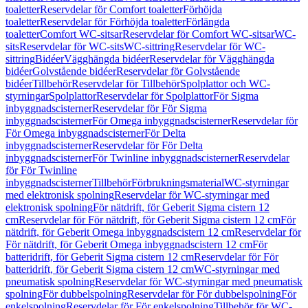
toaletter
Reservdelar för Comfort toaletter
Förhöjda
toaletter
Reservdelar för Förhöjda toaletter
Förlängda
toaletter
Comfort WC-sitsar
Reservdelar för Comfort WC-sitsar
WC-
sits
Reservdelar för WC-sits
WC-sittring
Reservdelar för WC-
sittring
Bidéer
Vägghängda bidéer
Reservdelar för Vägghängda
bidéer
Golvstående bidéer
Reservdelar för Golvstående
bidéer
Tillbehör
Reservdelar för Tillbehör
Spolplattor och WC-
styrningar
Spolplattor
Reservdelar för Spolplattor
För Sigma
inbyggnadscisterner
Reservdelar för För Sigma
inbyggnadscisterner
För Omega inbyggnadscisterner
Reservdelar för
För Omega inbyggnadscisterner
För Delta
inbyggnadscisterner
Reservdelar för För Delta
inbyggnadscisterner
För Twinline inbyggnadscisterner
Reservdelar
för För Twinline
inbyggnadscisterner
Tillbehör
Förbrukningsmaterial
WC-styrningar
med elektronisk spolning
Reservdelar för WC-styrningar med
elektronisk spolning
För nätdrift, för Geberit Sigma cistern 12
cm
Reservdelar för För nätdrift, för Geberit Sigma cistern 12 cm
För
nätdrift, för Geberit Omega inbyggnadscistern 12 cm
Reservdelar för
För nätdrift, för Geberit Omega inbyggnadscistern 12 cm
För
batteridrift, för Geberit Sigma cistern 12 cm
Reservdelar för För
batteridrift, för Geberit Sigma cistern 12 cm
WC-styrningar med
pneumatisk spolning
Reservdelar för WC-styrningar med pneumatisk
spolning
För dubbelspolning
Reservdelar för För dubbelspolning
För
enkelspolning
Reservdelar för För enkelspolning
Tillbehör för WC-