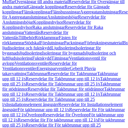
Muffar
Övergångar till andra material
Reservdelar för Övergångar till
andra material
Gängade kopplingar
Reservdelar för Gängade
kopplingar
Flänskopplingar
Flänsbussningar
Aggregatanslutningar
Rese
för Aggregatanslutningar
Anslutningsböjar
Reservdelar för
Anslutningsböjar
Kopplingshylsor
Reservdelar för
Kopplingshylsor
Raka anslutningar
Reservdelar för Raka
anslutningar
Vattenlås
Reservdelar för
Vattenlås
Tillbehör
Rörklammrar
Fästen för
rörklammrar
Stödskal
Förslutningar
Packningar
Förbrukningsmaterial
Br
ljudisolering och fuktskydd
Ljudisolering
Isoleringar för
byggnadsljudisolering
Isoleringar för byggnadsljudisolering och
luftljudsisolering
Fuktskydd
Tätningar
Ventilationsventil för
avlopp
Ventilationsventiler
Reservdelar för
Ventilationsventiler
Energisparventiler
Geberit Pluvia
takavvattning
Takbrunnar
Reservdelar för Takbrunnar
Takbrunnar
upp till 12 l/s
Reservdelar för Takbrunnar upp till 12 l/s
Takbrunnar
upp till 25 l/s
Reservdelar för Takbrunnar upp till 25 l/s
Takbrunnar
för stödrännor
Reservdelar för Takbrunnar för stödrännor
Takbrunnar
upp till 12 l/s
Reservdelar för Takbrunnar upp till 12 l/s
Takbrunnar
upp till 25 l/s
Reservdelar för Takbrunnar upp till 25
l/s
Installationselement ångspärr
Reservdelar för Installationselement
ångspärr
För takbrunnar upp till 12 l/s
Reservdelar för För takbrunnar
upp till 12 l/s
Överlopp
Reservdelar för Överlopp
För takbrunnar upp
till 12 l/s
Reservdelar för För takbrunnar upp till 12 l/s
För takbrunnar
upp till 25 l/s
Reservdelar för För takbrunnar upp till 25