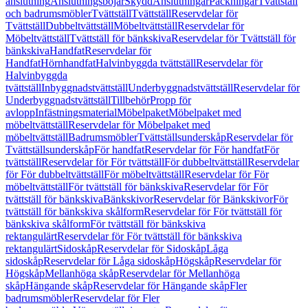
anslutning
Anslutningsböjar
Skydd
Anslutningar
Packningar
Tvättställ
och badrumsmöbler
Tvättställ
Tvättställ
Reservdelar för
Tvättställ
Dubbeltvättställ
Möbeltvättställ
Reservdelar för
Möbeltvättställ
Tvättställ för bänkskiva
Reservdelar för Tvättställ för
bänkskiva
Handfat
Reservdelar för
Handfat
Hörnhandfat
Halvinbyggda tvättställ
Reservdelar för
Halvinbyggda
tvättställ
Inbyggnadstvättställ
Underbyggnadstvättställ
Reservdelar för
Underbyggnadstvättställ
Tillbehör
Propp för
avlopp
Infästningsmaterial
Möbelpaket
Möbelpaket med
möbeltvättställ
Reservdelar för Möbelpaket med
möbeltvättställ
Badrumsmöbler
Tvättställsunderskåp
Reservdelar för
Tvättställsunderskåp
För handfat
Reservdelar för För handfat
För
tvättställ
Reservdelar för För tvättställ
För dubbeltvättställ
Reservdelar
för För dubbeltvättställ
För möbeltvättställ
Reservdelar för För
möbeltvättställ
För tvättställ för bänkskiva
Reservdelar för För
tvättställ för bänkskiva
Bänkskivor
Reservdelar för Bänkskivor
För
tvättställ för bänkskiva skålform
Reservdelar för För tvättställ för
bänkskiva skålform
För tvättställ för bänkskiva
rektangulärt
Reservdelar för För tvättställ för bänkskiva
rektangulärt
Sidoskåp
Reservdelar för Sidoskåp
Låga
sidoskåp
Reservdelar för Låga sidoskåp
Högskåp
Reservdelar för
Högskåp
Mellanhöga skåp
Reservdelar för Mellanhöga
skåp
Hängande skåp
Reservdelar för Hängande skåp
Fler
badrumsmöbler
Reservdelar för Fler