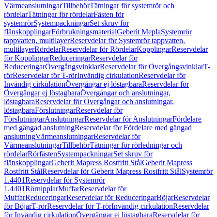
Värmeanslutningar
Tillbehör
Tätningar för systemrör och
rördelar
Tätningar för rördelar
Fästen för
systemrör
Systempackningar
Set skruv för
flänskopplingar
Förbrukningsmaterial
Geberit Mepla
Systemrör
tappvatten, multilayer
Reservdelar för Systemrör tappvatten,
multilayer
Rördelar
Reservdelar för Rördelar
Kopplingar
Reservdelar
för Kopplingar
Reduceringar
Reservdelar för
Reduceringar
Övergångsvinklar
Reservdelar för Övergångsvinklar
T-
rör
Reservdelar för T-rör
Invändig cirkulation
Reservdelar för
Invändig cirkulation
Övergångar ej löstagbara
Reservdelar för
Övergångar ej löstagbara
Övergångar och anslutningar,
löstagbara
Reservdelar för Övergångar och anslutningar,
löstagbara
Förslutningar
Reservdelar för
Förslutningar
Anslutningar
Reservdelar för Anslutningar
Fördelare
med gängad anslutning
Reservdelar för Fördelare med gängad
anslutning
Värmeanslutningar
Reservdelar för
Värmeanslutningar
Tillbehör
Tätningar för rörledningar och
rördelar
Rörfästen
Systempackningar
Set skruv för
flänskopplingar
Geberit Mapress Rostfritt Stål
Geberit Mapress
Rostfritt Stål
Reservdelar för Geberit Mapress Rostfritt Stål
Systemrör
1.4401
Reservdelar för Systemrör
1.4401
Rörnipplar
Muffar
Reservdelar för
Muffar
Reduceringar
Reservdelar för Reduceringar
Böjar
Reservdelar
för Böjar
T-rör
Reservdelar för T-rör
Invändig cirkulation
Reservdelar
för Invändig cirkulation
Övergångar ej löstagbara
Reservdelar för