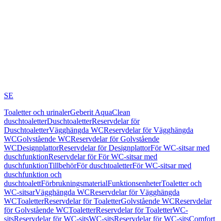
SE
Toaletter och urinaler
Geberit AquaClean
duschtoaletter
Duschtoaletter
Reservdelar för
Duschtoaletter
Vägghängda WC
Reservdelar för Vägghängda
WC
Golvstående WC
Reservdelar för Golvstående
WC
Designplattor
Reservdelar för Designplattor
För WC-sitsar med
duschfunktion
Reservdelar för För WC-sitsar med
duschfunktion
Tillbehör
För duschtoaletter
För WC-sitsar med
duschfunktion och
duschtoalett
Förbrukningsmaterial
Funktionsenheter
Toaletter och
WC-sitsar
Vägghängda WC
Reservdelar för Vägghängda
WC
Toaletter
Reservdelar för Toaletter
Golvstående WC
Reservdelar
för Golvstående WC
Toaletter
Reservdelar för Toaletter
WC-
sits
Reservdelar för WC-sits
WC-sits
Reservdelar för WC-sits
Comfort