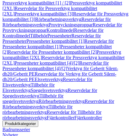
Pressverktyg kompatibilitet [1] / [2]
Pressverktyg kompatibilitet
[2XL]
Reservdelar för Pressverktyg kompatibilitet
[2XL]
Pressverktyg kompatibilitet [3]
Reservdelar för Pressverktyg
kompatibilitet [3]
Rörbearbetningsverktyg
Reservdelar för
Rörbearbetningsverktyg
Provtryckningsproppar
Reservdelar för
Provtryckningsproppar
Kontrollmedel
Reservdelar för
Kontrollmedel
Tillbehör
Pressenheter
Reservdelar för
Pressenheter
Pressenheter kompatibilitet [1]
Reservdelar för
Pressenheter kompatibilitet [1]
Pressenheter kompatibilitet
[2]
Reservdelar för Pressenheter kompatibilitet [2]
Pressverktyg
kompatibilitet [2XL]
Reservdelar för Pressverktyg kompatibilitet
[2XL]
Pressenheter kompatibilitet [4]/[2]
Reservdelar för
Pressenheter kompatibilitet [4]/[2]
Verktyg för Geberit Silent-
db20/Geberit PE
Reservdelar för Verktyg för Geberit Silent-
db20/Geberit PE
Elsvetsverktyg
Reservdelar för
Elsvetsverktyg
Tillbehör för
Elsvetsverktyg
Spegelsvetsverktyg
Reservdelar för
Spegelsvetsverktyg
Tillbehör för
spegelsvetsverktyg
Rörbearbetningsverktyg
Reservdelar för
Rörbearbetningsverktyg
Tillbehör för
rörbearbetningsverktyg
Reservdelar för Tillbehör för
rörbearbetningsverktyg
Fjärrkontroller
Fjärrkontroller
Produktkategorier
Badrumsserier
Nyheter