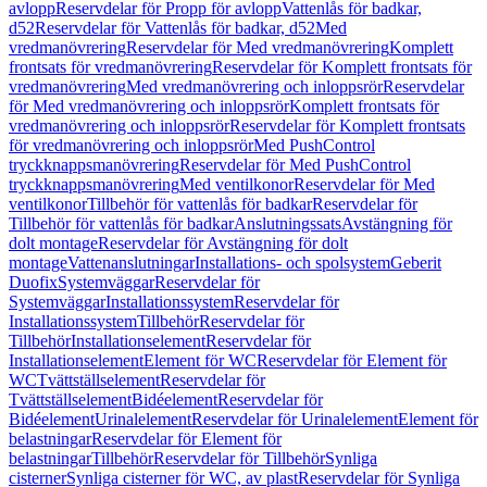
avlopp
Reservdelar för Propp för avlopp
Vattenlås för badkar,
d52
Reservdelar för Vattenlås för badkar, d52
Med
vredmanövrering
Reservdelar för Med vredmanövrering
Komplett
frontsats för vredmanövrering
Reservdelar för Komplett frontsats för
vredmanövrering
Med vredmanövrering och inloppsrör
Reservdelar
för Med vredmanövrering och inloppsrör
Komplett frontsats för
vredmanövrering och inloppsrör
Reservdelar för Komplett frontsats
för vredmanövrering och inloppsrör
Med PushControl
tryckknappsmanövrering
Reservdelar för Med PushControl
tryckknappsmanövrering
Med ventilkonor
Reservdelar för Med
ventilkonor
Tillbehör för vattenlås för badkar
Reservdelar för
Tillbehör för vattenlås för badkar
Anslutningssats
Avstängning för
dolt montage
Reservdelar för Avstängning för dolt
montage
Vattenanslutningar
Installations- och spolsystem
Geberit
Duofix
Systemväggar
Reservdelar för
Systemväggar
Installationssystem
Reservdelar för
Installationssystem
Tillbehör
Reservdelar för
Tillbehör
Installationselement
Reservdelar för
Installationselement
Element för WC
Reservdelar för Element för
WC
Tvättställselement
Reservdelar för
Tvättställselement
Bidéelement
Reservdelar för
Bidéelement
Urinalelement
Reservdelar för Urinalelement
Element för
belastningar
Reservdelar för Element för
belastningar
Tillbehör
Reservdelar för Tillbehör
Synliga
cisterner
Synliga cisterner för WC, av plast
Reservdelar för Synliga