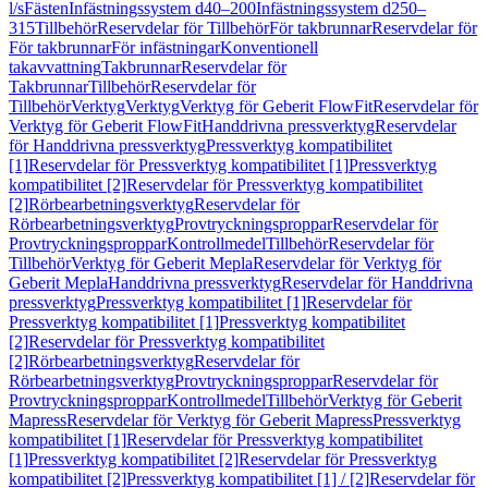
l/s
Fästen
Infästningssystem d40–200
Infästningssystem d250–
315
Tillbehör
Reservdelar för Tillbehör
För takbrunnar
Reservdelar för
För takbrunnar
För infästningar
Konventionell
takavvattning
Takbrunnar
Reservdelar för
Takbrunnar
Tillbehör
Reservdelar för
Tillbehör
Verktyg
Verktyg
Verktyg för Geberit FlowFit
Reservdelar för
Verktyg för Geberit FlowFit
Handdrivna pressverktyg
Reservdelar
för Handdrivna pressverktyg
Pressverktyg kompatibilitet
[1]
Reservdelar för Pressverktyg kompatibilitet [1]
Pressverktyg
kompatibilitet [2]
Reservdelar för Pressverktyg kompatibilitet
[2]
Rörbearbetningsverktyg
Reservdelar för
Rörbearbetningsverktyg
Provtryckningsproppar
Reservdelar för
Provtryckningsproppar
Kontrollmedel
Tillbehör
Reservdelar för
Tillbehör
Verktyg för Geberit Mepla
Reservdelar för Verktyg för
Geberit Mepla
Handdrivna pressverktyg
Reservdelar för Handdrivna
pressverktyg
Pressverktyg kompatibilitet [1]
Reservdelar för
Pressverktyg kompatibilitet [1]
Pressverktyg kompatibilitet
[2]
Reservdelar för Pressverktyg kompatibilitet
[2]
Rörbearbetningsverktyg
Reservdelar för
Rörbearbetningsverktyg
Provtryckningsproppar
Reservdelar för
Provtryckningsproppar
Kontrollmedel
Tillbehör
Verktyg för Geberit
Mapress
Reservdelar för Verktyg för Geberit Mapress
Pressverktyg
kompatibilitet [1]
Reservdelar för Pressverktyg kompatibilitet
[1]
Pressverktyg kompatibilitet [2]
Reservdelar för Pressverktyg
kompatibilitet [2]
Pressverktyg kompatibilitet [1] / [2]
Reservdelar för