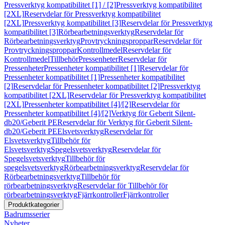
Pressverktyg kompatibilitet [1] / [2]
Pressverktyg kompatibilitet
[2XL]
Reservdelar för Pressverktyg kompatibilitet
[2XL]
Pressverktyg kompatibilitet [3]
Reservdelar för Pressverktyg
kompatibilitet [3]
Rörbearbetningsverktyg
Reservdelar för
Rörbearbetningsverktyg
Provtryckningsproppar
Reservdelar för
Provtryckningsproppar
Kontrollmedel
Reservdelar för
Kontrollmedel
Tillbehör
Pressenheter
Reservdelar för
Pressenheter
Pressenheter kompatibilitet [1]
Reservdelar för
Pressenheter kompatibilitet [1]
Pressenheter kompatibilitet
[2]
Reservdelar för Pressenheter kompatibilitet [2]
Pressverktyg
kompatibilitet [2XL]
Reservdelar för Pressverktyg kompatibilitet
[2XL]
Pressenheter kompatibilitet [4]/[2]
Reservdelar för
Pressenheter kompatibilitet [4]/[2]
Verktyg för Geberit Silent-
db20/Geberit PE
Reservdelar för Verktyg för Geberit Silent-
db20/Geberit PE
Elsvetsverktyg
Reservdelar för
Elsvetsverktyg
Tillbehör för
Elsvetsverktyg
Spegelsvetsverktyg
Reservdelar för
Spegelsvetsverktyg
Tillbehör för
spegelsvetsverktyg
Rörbearbetningsverktyg
Reservdelar för
Rörbearbetningsverktyg
Tillbehör för
rörbearbetningsverktyg
Reservdelar för Tillbehör för
rörbearbetningsverktyg
Fjärrkontroller
Fjärrkontroller
Produktkategorier
Badrumsserier
Nyheter