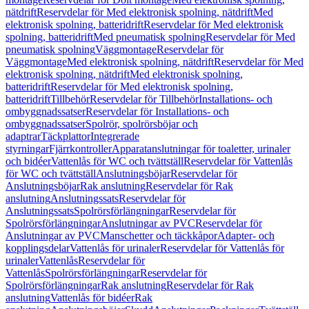
nätdrift
Reservdelar för Med elektronisk spolning, nätdrift
Med
elektronisk spolning, batteridrift
Reservdelar för Med elektronisk
spolning, batteridrift
Med pneumatisk spolning
Reservdelar för Med
pneumatisk spolning
Väggmontage
Reservdelar för
Väggmontage
Med elektronisk spolning, nätdrift
Reservdelar för Med
elektronisk spolning, nätdrift
Med elektronisk spolning,
batteridrift
Reservdelar för Med elektronisk spolning,
batteridrift
Tillbehör
Reservdelar för Tillbehör
Installations- och
ombyggnadssatser
Reservdelar för Installations- och
ombyggnadssatser
Spolrör, spolrörsböjar och
adaptrar
Täckplattor
Integrerade
styrningar
Fjärrkontroller
Apparatanslutningar för toaletter, urinaler
och bidéer
Vattenlås för WC och tvättställ
Reservdelar för Vattenlås
för WC och tvättställ
Anslutningsböjar
Reservdelar för
Anslutningsböjar
Rak anslutning
Reservdelar för Rak
anslutning
Anslutningssats
Reservdelar för
Anslutningssats
Spolrörsförlängningar
Reservdelar för
Spolrörsförlängningar
Anslutningar av PVC
Reservdelar för
Anslutningar av PVC
Manschetter och täckkåpor
Adapter- och
kopplingsdelar
Vattenlås för urinaler
Reservdelar för Vattenlås för
urinaler
Vattenlås
Reservdelar för
Vattenlås
Spolrörsförlängningar
Reservdelar för
Spolrörsförlängningar
Rak anslutning
Reservdelar för Rak
anslutning
Vattenlås för bidéer
Rak