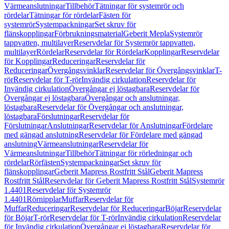
Värmeanslutningar
Tillbehör
Tätningar för systemrör och
rördelar
Tätningar för rördelar
Fästen för
systemrör
Systempackningar
Set skruv för
flänskopplingar
Förbrukningsmaterial
Geberit Mepla
Systemrör
tappvatten, multilayer
Reservdelar för Systemrör tappvatten,
multilayer
Rördelar
Reservdelar för Rördelar
Kopplingar
Reservdelar
för Kopplingar
Reduceringar
Reservdelar för
Reduceringar
Övergångsvinklar
Reservdelar för Övergångsvinklar
T-
rör
Reservdelar för T-rör
Invändig cirkulation
Reservdelar för
Invändig cirkulation
Övergångar ej löstagbara
Reservdelar för
Övergångar ej löstagbara
Övergångar och anslutningar,
löstagbara
Reservdelar för Övergångar och anslutningar,
löstagbara
Förslutningar
Reservdelar för
Förslutningar
Anslutningar
Reservdelar för Anslutningar
Fördelare
med gängad anslutning
Reservdelar för Fördelare med gängad
anslutning
Värmeanslutningar
Reservdelar för
Värmeanslutningar
Tillbehör
Tätningar för rörledningar och
rördelar
Rörfästen
Systempackningar
Set skruv för
flänskopplingar
Geberit Mapress Rostfritt Stål
Geberit Mapress
Rostfritt Stål
Reservdelar för Geberit Mapress Rostfritt Stål
Systemrör
1.4401
Reservdelar för Systemrör
1.4401
Rörnipplar
Muffar
Reservdelar för
Muffar
Reduceringar
Reservdelar för Reduceringar
Böjar
Reservdelar
för Böjar
T-rör
Reservdelar för T-rör
Invändig cirkulation
Reservdelar
för Invändig cirkulation
Övergångar ej löstagbara
Reservdelar för