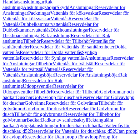
Handfatsanslutningar
Rak
anslutning
Anslutningsböjar
Skydd
Anslutningar
Reservdelar för
Anslutningar
Packningar
Vattenlås för köksvaskar
Reservdelar för
Vattenlås för köksvaskar
Vattenlås
Reservdelar för
Vattenlås
Dubbelkammarvattenlås
Reservdelar för
Dubbelkammarvattenlås
Diskhoanslutningar
Reservdelar för
Diskhoanslutningar
Rak anslutning
Reservdelar för Rak
anslutning
Tillbehör
Reservdelar för Tillbehör
Vattenlås för
sanitärenheter
Reservdelar för Vattenlås för sanitärenheter
Dolda
vattenlås
Reservdelar för Dolda vattenlås
Synliga
vattenlås
Reservdelar för Synliga vattenlås
Anslutningar
Reservdelar
för Anslutningar
Tillbehör
Vattenlås för tvättställ
Reservdelar för
Vattenlås för tvättställ
Vattenlås
Reservdelar för
Vattenlås
Anslutningsböjar
Reservdelar för Anslutningsböjar
Rak
anslutning
Reservdelar för Rak
anslutning
Utloppsventiler
Reservdelar för
Utloppsventiler
Tillbehör
Reservdelar för Tillbehör
Golvbrunnar och
badkar
Duschar
Golvavlopp för duschar
Reservdelar för Golvavlopp
för duschar
Golvränna
Reservdelar för Golvränna
Tillbehör för
golvrännor
Golvbrunn för dusch
Reservdelar för Golvbrunn för
dusch
Tillbehör för golvbrunnar
Reservdelar för Tillbehör för
golvbrunnar
Badkar
Badkar av sanitetsakryl
Rektangulära
badkar
Aggregatanslutningar för duschar och badkar
Vattenlås för
duschkar, d52
Reservdelar för Vattenlås för duschkar, d52
Utan propp
för avlopp
Reservdelar för Utan propp för avlopp
Propp för