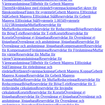
Värmeanslutningar
Tillbehör för Geberit Mapress
Therm
Skyddskåpor med rörände
Systempackningar
Set skruv för
flänskopplingar
Fästen för systemrör
Geberit Mapress Elförzinkat
Stål
Geberit Mapress Elförzinkat Stål
Reservdelar för Geberit
Mapress Elförzinkat Stål
Systemrör 1.0034
Systemrör
1.0215
Rörnipplar
Muffar
Reservdelar för
Muffar
Reduceringar
Reservdelar för Reduceringar
Böjar
Reservdelar
för Böjar
T-rör
Reservdelar för T-rör
Korsrör
Reservdelar för
Korsrör
Övergångar ej löstagbara
Reservdelar för Övergångar ej
löstagbara
Övergångar och anslutningar, löstagbara
Reservdelar för
Övergångar och anslutningar, löstagbara
Kompensatorer
Reservdelar
för Kompensatorer
Förslutningar
Reservdelar för Förslutningar
Muffar
för värme
Reservdelar för Muffar för
värme
Värmeanslutningar
Reservdelar för
Värmeanslutningar
Tillbehör för Geberit Mapress Elförzinkat
Stål
Tätningar för rörledningar och
rördelar
Rörfästen
Systempackningar
Geberit Mapress Koppar
Geberit
Mapress Koppar
Reservdelar för Geberit Mapress
Koppar
Muffar
Reservdelar för Muffar
Reduceringar
Reservdelar för
Reduceringar
Böjar
Reservdelar för Böjar
T-rör
Reservdelar för T-
rör
Invändig cirkulation
Reservdelar för Invändig
cirkulation
Korsrör
Reservdelar för Korsrör
Övergångar ej
löstagbara
Reservdelar för Övergångar ej löstagbara
Övergångar och
anslutningar, löstagbara
Reservdelar för Övergångar och
anslutningar, löstagbara
Förslutningar
Reservdelar för