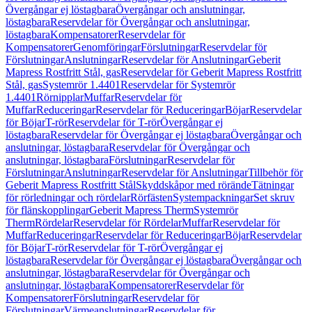
Övergångar ej löstagbara
Övergångar och anslutningar,
löstagbara
Reservdelar för Övergångar och anslutningar,
löstagbara
Kompensatorer
Reservdelar för
Kompensatorer
Genomföringar
Förslutningar
Reservdelar för
Förslutningar
Anslutningar
Reservdelar för Anslutningar
Geberit
Mapress Rostfritt Stål, gas
Reservdelar för Geberit Mapress Rostfritt
Stål, gas
Systemrör 1.4401
Reservdelar för Systemrör
1.4401
Rörnipplar
Muffar
Reservdelar för
Muffar
Reduceringar
Reservdelar för Reduceringar
Böjar
Reservdelar
för Böjar
T-rör
Reservdelar för T-rör
Övergångar ej
löstagbara
Reservdelar för Övergångar ej löstagbara
Övergångar och
anslutningar, löstagbara
Reservdelar för Övergångar och
anslutningar, löstagbara
Förslutningar
Reservdelar för
Förslutningar
Anslutningar
Reservdelar för Anslutningar
Tillbehör för
Geberit Mapress Rostfritt Stål
Skyddskåpor med rörände
Tätningar
för rörledningar och rördelar
Rörfästen
Systempackningar
Set skruv
för flänskopplingar
Geberit Mapress Therm
Systemrör
Therm
Rördelar
Reservdelar för Rördelar
Muffar
Reservdelar för
Muffar
Reduceringar
Reservdelar för Reduceringar
Böjar
Reservdelar
för Böjar
T-rör
Reservdelar för T-rör
Övergångar ej
löstagbara
Reservdelar för Övergångar ej löstagbara
Övergångar och
anslutningar, löstagbara
Reservdelar för Övergångar och
anslutningar, löstagbara
Kompensatorer
Reservdelar för
Kompensatorer
Förslutningar
Reservdelar för
Förslutningar
Värmeanslutningar
Reservdelar för