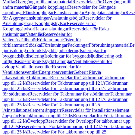
Muffar
Övergångar till andra material
Reservdelar för Övergångar till
andra material
Gängade kopplingar
Reservdelar för Gängade
kopplingar
Flänskopplingar
Flänsbussningar
Aggregatanslutningar
Rese
för Aggregatanslutningar
Anslutningsböjar
Reservdelar för
Anslutningsböjar
Kopplingshylsor
Reservdelar för
Kopplingshylsor
Raka anslutningar
Reservdelar för Raka
anslutningar
Vattenlås
Reservdelar för
Vattenlås
Tillbehör
Rörklammrar
Fästen för
rörklammrar
Stödskal
Förslutningar
Packningar
Förbrukningsmaterial
Br
ljudisolering och fuktskydd
Ljudisolering
Isoleringar för
byggnadsljudisolering
Isoleringar för byggnadsljudisolering och
luftljudsisolering
Fuktskydd
Tätningar
Ventilationsventil för
avlopp
Ventilationsventiler
Reservdelar för
Ventilationsventiler
Energisparventiler
Geberit Pluvia
takavvattning
Takbrunnar
Reservdelar för Takbrunnar
Takbrunnar
upp till 12 l/s
Reservdelar för Takbrunnar upp till 12 l/s
Takbrunnar
upp till 25 l/s
Reservdelar för Takbrunnar upp till 25 l/s
Takbrunnar
för stödrännor
Reservdelar för Takbrunnar för stödrännor
Takbrunnar
upp till 12 l/s
Reservdelar för Takbrunnar upp till 12 l/s
Takbrunnar
upp till 25 l/s
Reservdelar för Takbrunnar upp till 25
l/s
Installationselement ångspärr
Reservdelar för Installationselement
ångspärr
För takbrunnar upp till 12 l/s
Reservdelar för För takbrunnar
upp till 12 l/s
Överlopp
Reservdelar för Överlopp
För takbrunnar upp
till 12 l/s
Reservdelar för För takbrunnar upp till 12 l/s
För takbrunnar
upp till 25 l/s
Reservdelar för För takbrunnar upp till 25