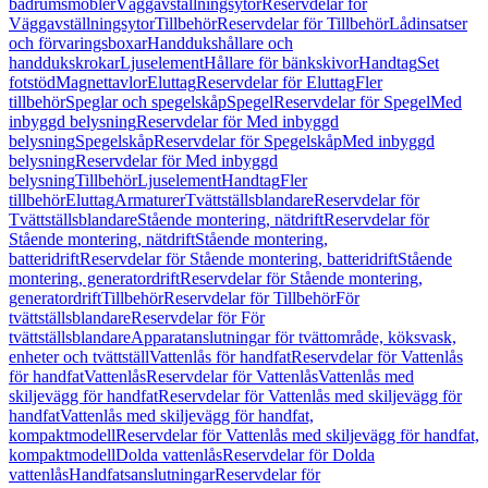
badrumsmöbler
Väggavställningsytor
Reservdelar för
Väggavställningsytor
Tillbehör
Reservdelar för Tillbehör
Lådinsatser
och förvaringsboxar
Handdukshållare och
handdukskrokar
Ljuselement
Hållare för bänkskivor
Handtag
Set
fotstöd
Magnettavlor
Eluttag
Reservdelar för Eluttag
Fler
tillbehör
Speglar och spegelskåp
Spegel
Reservdelar för Spegel
Med
inbyggd belysning
Reservdelar för Med inbyggd
belysning
Spegelskåp
Reservdelar för Spegelskåp
Med inbyggd
belysning
Reservdelar för Med inbyggd
belysning
Tillbehör
Ljuselement
Handtag
Fler
tillbehör
Eluttag
Armaturer
Tvättställsblandare
Reservdelar för
Tvättställsblandare
Stående montering, nätdrift
Reservdelar för
Stående montering, nätdrift
Stående montering,
batteridrift
Reservdelar för Stående montering, batteridrift
Stående
montering, generatordrift
Reservdelar för Stående montering,
generatordrift
Tillbehör
Reservdelar för Tillbehör
För
tvättställsblandare
Reservdelar för För
tvättställsblandare
Apparatanslutningar för tvättområde, köksvask,
enheter och tvättställ
Vattenlås för handfat
Reservdelar för Vattenlås
för handfat
Vattenlås
Reservdelar för Vattenlås
Vattenlås med
skiljevägg för handfat
Reservdelar för Vattenlås med skiljevägg för
handfat
Vattenlås med skiljevägg för handfat,
kompaktmodell
Reservdelar för Vattenlås med skiljevägg för handfat,
kompaktmodell
Dolda vattenlås
Reservdelar för Dolda
vattenlås
Handfatsanslutningar
Reservdelar för