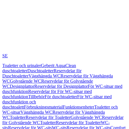
SE
Toaletter och urinaler
Geberit AquaClean
duschtoaletter
Duschtoaletter
Reservdelar för
Duschtoaletter
Vägghängda WC
Reservdelar för Vägghängda
WC
Golvstående WC
Reservdelar för Golvstående
WC
Designplattor
Reservdelar för Designplattor
För WC-sitsar med
duschfunktion
Reservdelar för För WC-sitsar med
duschfunktion
Tillbehör
För duschtoaletter
För WC-sitsar med
duschfunktion och
duschtoalett
Förbrukningsmaterial
Funktionsenheter
Toaletter och
WC-sitsar
Vägghängda WC
Reservdelar för Vägghängda
WC
Toaletter
Reservdelar för Toaletter
Golvstående WC
Reservdelar
för Golvstående WC
Toaletter
Reservdelar för Toaletter
WC-
sits
Reservdelar för WC-sits
WC-sits
Reservdelar för WC-sits
Comfort