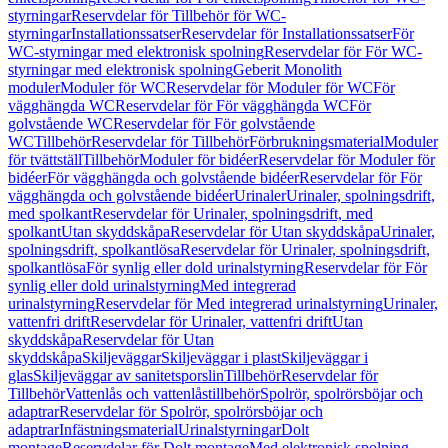
styrningar
Reservdelar för Tillbehör för WC-
styrningar
Installationssatser
Reservdelar för Installationssatser
För
WC-styrningar med elektronisk spolning
Reservdelar för För WC-
styrningar med elektronisk spolning
Geberit Monolith
moduler
Moduler för WC
Reservdelar för Moduler för WC
För
vägghängda WC
Reservdelar för För vägghängda WC
För
golvstående WC
Reservdelar för För golvstående
WC
Tillbehör
Reservdelar för Tillbehör
Förbrukningsmaterial
Moduler
för tvättställ
Tillbehör
Moduler för bidéer
Reservdelar för Moduler för
bidéer
För vägghängda och golvstående bidéer
Reservdelar för För
vägghängda och golvstående bidéer
Urinaler
Urinaler, spolningsdrift,
med spolkant
Reservdelar för Urinaler, spolningsdrift, med
spolkant
Utan skyddskåpa
Reservdelar för Utan skyddskåpa
Urinaler,
spolningsdrift, spolkantlösa
Reservdelar för Urinaler, spolningsdrift,
spolkantlösa
För synlig eller dold urinalstyrning
Reservdelar för För
synlig eller dold urinalstyrning
Med integrerad
urinalstyrning
Reservdelar för Med integrerad urinalstyrning
Urinaler,
vattenfri drift
Reservdelar för Urinaler, vattenfri drift
Utan
skyddskåpa
Reservdelar för Utan
skyddskåpa
Skiljeväggar
Skiljeväggar i plast
Skiljeväggar i
glas
Skiljeväggar av sanitetsporslin
Tillbehör
Reservdelar för
Tillbehör
Vattenlås och vattenlåstillbehör
Spolrör, spolrörsböjar och
adaptrar
Reservdelar för Spolrör, spolrörsböjar och
adaptrar
Infästningsmaterial
Urinalstyrningar
Dolt
montage
Reservdelar för Dolt montage
Med elektronisk spolning,