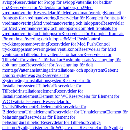
avlopp
Reservdelar för Propp för avlopp
Vattenlås för badkar,
d52
Reservdelar för Vattenlås för badkar, d52
Med
vredmanövrering
Reservdelar för Med vredmanövrering
Komplett
frontsats för vredmanövrering
Reservdelar för Komplett frontsats för
vredmanövrering
Med vredmanövrering och inloppsrör
Reservdelar
för Med vredmanövrering och inloppsrör
Komplett frontsats för
vredmanövrering och inloppsrör
Reservdelar för Komplett frontsats
för vredmanövrering och inloppsrör
Med PushControl
tryckknappsmanövrering
Reservdelar för Med PushControl
tryckknappsmanövrering
Med ventilkonor
Reservdelar för Med
ventilkonor
Tillbehör för vattenlås för badkar
Reservdelar för
Tillbehör för vattenlås för badkar
Anslutningssats
Avstängning för
dolt montage
Reservdelar för Avstängning för dolt
montage
Vattenanslutningar
Installations- och spolsystem
Geberit
Duofix
Systemväggar
Reservdelar för
Systemväggar
Installationssystem
Reservdelar för
Installationssystem
Tillbehör
Reservdelar för
Tillbehör
Installationselement
Reservdelar för
Installationselement
Element för WC
Reservdelar för Element för
WC
Tvättställselement
Reservdelar för
Tvättställselement
Bidéelement
Reservdelar för
Bidéelement
Urinalelement
Reservdelar för Urinalelement
Element för
belastningar
Reservdelar för Element för
belastningar
Tillbehör
Reservdelar för Tillbehör
Synliga
cisterner
Synliga cisterner för WC, av plast
Reservdelar för Synliga