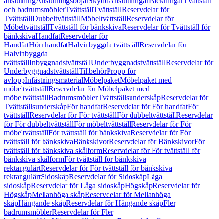
anslutning
Anslutningsböjar
Skydd
Anslutningar
Packningar
Tvättställ
och badrumsmöbler
Tvättställ
Tvättställ
Reservdelar för
Tvättställ
Dubbeltvättställ
Möbeltvättställ
Reservdelar för
Möbeltvättställ
Tvättställ för bänkskiva
Reservdelar för Tvättställ för
bänkskiva
Handfat
Reservdelar för
Handfat
Hörnhandfat
Halvinbyggda tvättställ
Reservdelar för
Halvinbyggda
tvättställ
Inbyggnadstvättställ
Underbyggnadstvättställ
Reservdelar för
Underbyggnadstvättställ
Tillbehör
Propp för
avlopp
Infästningsmaterial
Möbelpaket
Möbelpaket med
möbeltvättställ
Reservdelar för Möbelpaket med
möbeltvättställ
Badrumsmöbler
Tvättställsunderskåp
Reservdelar för
Tvättställsunderskåp
För handfat
Reservdelar för För handfat
För
tvättställ
Reservdelar för För tvättställ
För dubbeltvättställ
Reservdelar
för För dubbeltvättställ
För möbeltvättställ
Reservdelar för För
möbeltvättställ
För tvättställ för bänkskiva
Reservdelar för För
tvättställ för bänkskiva
Bänkskivor
Reservdelar för Bänkskivor
För
tvättställ för bänkskiva skålform
Reservdelar för För tvättställ för
bänkskiva skålform
För tvättställ för bänkskiva
rektangulärt
Reservdelar för För tvättställ för bänkskiva
rektangulärt
Sidoskåp
Reservdelar för Sidoskåp
Låga
sidoskåp
Reservdelar för Låga sidoskåp
Högskåp
Reservdelar för
Högskåp
Mellanhöga skåp
Reservdelar för Mellanhöga
skåp
Hängande skåp
Reservdelar för Hängande skåp
Fler
badrumsmöbler
Reservdelar för Fler