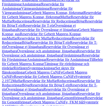
Förslutningar
Anslutningar
Reservdelar för
Anslutningar
Värmeanslutningar
Reservdelar för
Värmeanslutningar
Geberit Mapress Koppar, förkromat
Reservdelar
för Geberit Mapress Koppar, förkromat
Muffar
Reservdelar för
Muffar
Reduceringar
Reservdelar för Reduceringar
Böjar
Reservdelar
för Böjar
T-rör
Reservdelar för T-rör
Övergångar ej
löstagbara
Reservdelar för Övergångar ej löstagbara
Geberit Mapress
Koppar, gas
Reservdelar för Geberit Mapress Koppar,
gas
Muffar
Reservdelar för Muffar
Reduceringar
Reservdelar för
Reduceringar
Böjar
Reservdelar för Böjar
T-rör
Reservdelar för T-
rör
Övergångar ej löstagbara
Reservdelar för Övergångar ej
löstagbara
Övergångar och anslutningar, löstagbara
Reservdelar för
Övergångar och anslutningar, löstagbara
Förslutningar
Reservdelar
för Förslutningar
Anslutningar
Reservdelar för Anslutningar
Tillbehör
för Geberit Mapress Koppar
Tätningar för rörledningar och
rördelar
Rörfästen
Systempackningar
Set skruv för
flänskopplingar
Geberit Mapress CuNiFe
Geberit Mapress
CuNiFe
Reservdelar för Geberit Mapress CuNiFe
Systemrör
2.1972
Muffar
Reservdelar för Muffar
Reduceringar
Reservdelar för
Reduceringar
Böjar
Reservdelar för Böjar
T-rör
Reservdelar för T-
rör
Övergångar ej löstagbara
Reservdelar för Övergångar ej
löstagbara
Övergångar och anslutningar, löstagbara
Reservdelar för
Övergångar och anslutningar, löstagbara
Genomföringar
Reservdelar
för Genomföringar
Geberit Mapress CuNiFe, FKM blå
Systemrör