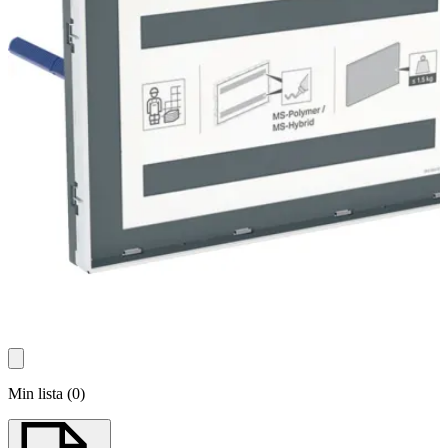
Min lista
(
0
)