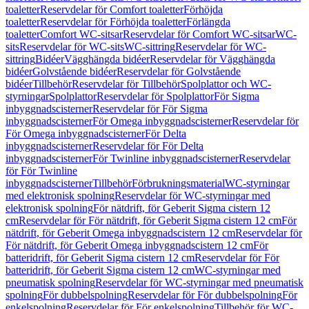
toaletter
Reservdelar för Comfort toaletter
Förhöjda
toaletter
Reservdelar för Förhöjda toaletter
Förlängda
toaletter
Comfort WC-sitsar
Reservdelar för Comfort WC-sitsar
WC-
sits
Reservdelar för WC-sits
WC-sittring
Reservdelar för WC-
sittring
Bidéer
Vägghängda bidéer
Reservdelar för Vägghängda
bidéer
Golvstående bidéer
Reservdelar för Golvstående
bidéer
Tillbehör
Reservdelar för Tillbehör
Spolplattor och WC-
styrningar
Spolplattor
Reservdelar för Spolplattor
För Sigma
inbyggnadscisterner
Reservdelar för För Sigma
inbyggnadscisterner
För Omega inbyggnadscisterner
Reservdelar för
För Omega inbyggnadscisterner
För Delta
inbyggnadscisterner
Reservdelar för För Delta
inbyggnadscisterner
För Twinline inbyggnadscisterner
Reservdelar
för För Twinline
inbyggnadscisterner
Tillbehör
Förbrukningsmaterial
WC-styrningar
med elektronisk spolning
Reservdelar för WC-styrningar med
elektronisk spolning
För nätdrift, för Geberit Sigma cistern 12
cm
Reservdelar för För nätdrift, för Geberit Sigma cistern 12 cm
För
nätdrift, för Geberit Omega inbyggnadscistern 12 cm
Reservdelar för
För nätdrift, för Geberit Omega inbyggnadscistern 12 cm
För
batteridrift, för Geberit Sigma cistern 12 cm
Reservdelar för För
batteridrift, för Geberit Sigma cistern 12 cm
WC-styrningar med
pneumatisk spolning
Reservdelar för WC-styrningar med pneumatisk
spolning
För dubbelspolning
Reservdelar för För dubbelspolning
För
enkelspolning
Reservdelar för För enkelspolning
Tillbehör för WC-