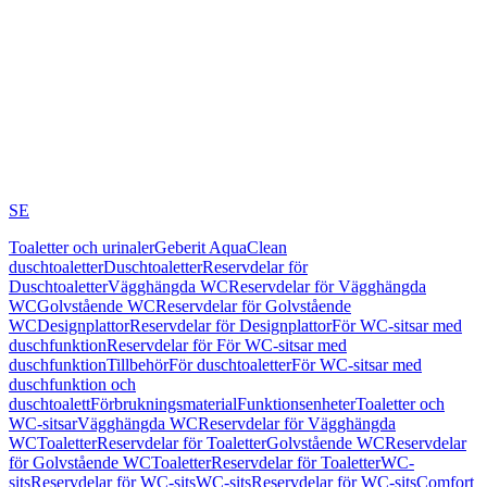
SE
Toaletter och urinaler
Geberit AquaClean
duschtoaletter
Duschtoaletter
Reservdelar för
Duschtoaletter
Vägghängda WC
Reservdelar för Vägghängda
WC
Golvstående WC
Reservdelar för Golvstående
WC
Designplattor
Reservdelar för Designplattor
För WC-sitsar med
duschfunktion
Reservdelar för För WC-sitsar med
duschfunktion
Tillbehör
För duschtoaletter
För WC-sitsar med
duschfunktion och
duschtoalett
Förbrukningsmaterial
Funktionsenheter
Toaletter och
WC-sitsar
Vägghängda WC
Reservdelar för Vägghängda
WC
Toaletter
Reservdelar för Toaletter
Golvstående WC
Reservdelar
för Golvstående WC
Toaletter
Reservdelar för Toaletter
WC-
sits
Reservdelar för WC-sits
WC-sits
Reservdelar för WC-sits
Comfort