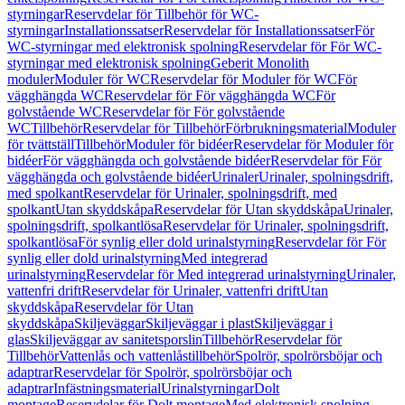
styrningar
Reservdelar för Tillbehör för WC-
styrningar
Installationssatser
Reservdelar för Installationssatser
För
WC-styrningar med elektronisk spolning
Reservdelar för För WC-
styrningar med elektronisk spolning
Geberit Monolith
moduler
Moduler för WC
Reservdelar för Moduler för WC
För
vägghängda WC
Reservdelar för För vägghängda WC
För
golvstående WC
Reservdelar för För golvstående
WC
Tillbehör
Reservdelar för Tillbehör
Förbrukningsmaterial
Moduler
för tvättställ
Tillbehör
Moduler för bidéer
Reservdelar för Moduler för
bidéer
För vägghängda och golvstående bidéer
Reservdelar för För
vägghängda och golvstående bidéer
Urinaler
Urinaler, spolningsdrift,
med spolkant
Reservdelar för Urinaler, spolningsdrift, med
spolkant
Utan skyddskåpa
Reservdelar för Utan skyddskåpa
Urinaler,
spolningsdrift, spolkantlösa
Reservdelar för Urinaler, spolningsdrift,
spolkantlösa
För synlig eller dold urinalstyrning
Reservdelar för För
synlig eller dold urinalstyrning
Med integrerad
urinalstyrning
Reservdelar för Med integrerad urinalstyrning
Urinaler,
vattenfri drift
Reservdelar för Urinaler, vattenfri drift
Utan
skyddskåpa
Reservdelar för Utan
skyddskåpa
Skiljeväggar
Skiljeväggar i plast
Skiljeväggar i
glas
Skiljeväggar av sanitetsporslin
Tillbehör
Reservdelar för
Tillbehör
Vattenlås och vattenlåstillbehör
Spolrör, spolrörsböjar och
adaptrar
Reservdelar för Spolrör, spolrörsböjar och
adaptrar
Infästningsmaterial
Urinalstyrningar
Dolt
montage
Reservdelar för Dolt montage
Med elektronisk spolning,