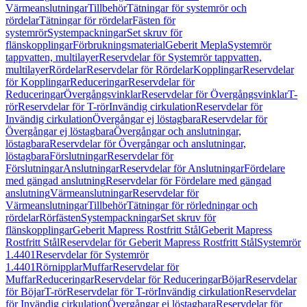
Värmeanslutningar
Tillbehör
Tätningar för systemrör och
rördelar
Tätningar för rördelar
Fästen för
systemrör
Systempackningar
Set skruv för
flänskopplingar
Förbrukningsmaterial
Geberit Mepla
Systemrör
tappvatten, multilayer
Reservdelar för Systemrör tappvatten,
multilayer
Rördelar
Reservdelar för Rördelar
Kopplingar
Reservdelar
för Kopplingar
Reduceringar
Reservdelar för
Reduceringar
Övergångsvinklar
Reservdelar för Övergångsvinklar
T-
rör
Reservdelar för T-rör
Invändig cirkulation
Reservdelar för
Invändig cirkulation
Övergångar ej löstagbara
Reservdelar för
Övergångar ej löstagbara
Övergångar och anslutningar,
löstagbara
Reservdelar för Övergångar och anslutningar,
löstagbara
Förslutningar
Reservdelar för
Förslutningar
Anslutningar
Reservdelar för Anslutningar
Fördelare
med gängad anslutning
Reservdelar för Fördelare med gängad
anslutning
Värmeanslutningar
Reservdelar för
Värmeanslutningar
Tillbehör
Tätningar för rörledningar och
rördelar
Rörfästen
Systempackningar
Set skruv för
flänskopplingar
Geberit Mapress Rostfritt Stål
Geberit Mapress
Rostfritt Stål
Reservdelar för Geberit Mapress Rostfritt Stål
Systemrör
1.4401
Reservdelar för Systemrör
1.4401
Rörnipplar
Muffar
Reservdelar för
Muffar
Reduceringar
Reservdelar för Reduceringar
Böjar
Reservdelar
för Böjar
T-rör
Reservdelar för T-rör
Invändig cirkulation
Reservdelar
för Invändig cirkulation
Övergångar ej löstagbara
Reservdelar för