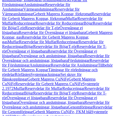
Förslutningar
Anslutningar
Reservdelar för
Anslutningar
Värmeanslutningar
Reservdelar för
Värmeanslutningar
Geberit Mapress Koppar, förkromat
Reservdelar
för Geberit Mapress Koppar, förkromat
Muffar
Reservdelar för
Muffar
Reduceringar
Reservdelar för Reduceringar
Böjar
Reservdelar
för Böjar
T-rör
Reservdelar för T-rör
Övergångar ej
löstagbara
Reservdelar för Övergångar ej löstagbara
Geberit Mapress
Koppar, gas
Reservdelar för Geberit Mapress Koppar,
gas
Muffar
Reservdelar för Muffar
Reduceringar
Reservdelar för
Reduceringar
Böjar
Reservdelar för Böjar
T-rör
Reservdelar för T-
rör
Övergångar ej löstagbara
Reservdelar för Övergångar ej
löstagbara
Övergångar och anslutningar, löstagbara
Reservdelar för
Övergångar och anslutningar, löstagbara
Förslutningar
Reservdelar
för Förslutningar
Anslutningar
Reservdelar för Anslutningar
Tillbehör
för Geberit Mapress Koppar
Tätningar för rörledningar och
rördelar
Rörfästen
Systempackningar
Set skruv för
flänskopplingar
Geberit Mapress CuNiFe
Geberit Mapress
CuNiFe
Reservdelar för Geberit Mapress CuNiFe
Systemrör
2.1972
Muffar
Reservdelar för Muffar
Reduceringar
Reservdelar för
Reduceringar
Böjar
Reservdelar för Böjar
T-rör
Reservdelar för T-
rör
Övergångar ej löstagbara
Reservdelar för Övergångar ej
löstagbara
Övergångar och anslutningar, löstagbara
Reservdelar för
Övergångar och anslutningar, löstagbara
Genomföringar
Reservdelar
för Genomföringar
Geberit Mapress CuNiFe, FKM blå
Systemrör