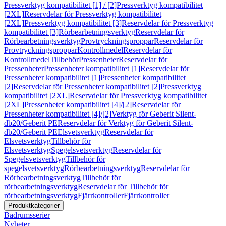
Pressverktyg kompatibilitet [1] / [2]
Pressverktyg kompatibilitet
[2XL]
Reservdelar för Pressverktyg kompatibilitet
[2XL]
Pressverktyg kompatibilitet [3]
Reservdelar för Pressverktyg
kompatibilitet [3]
Rörbearbetningsverktyg
Reservdelar för
Rörbearbetningsverktyg
Provtryckningsproppar
Reservdelar för
Provtryckningsproppar
Kontrollmedel
Reservdelar för
Kontrollmedel
Tillbehör
Pressenheter
Reservdelar för
Pressenheter
Pressenheter kompatibilitet [1]
Reservdelar för
Pressenheter kompatibilitet [1]
Pressenheter kompatibilitet
[2]
Reservdelar för Pressenheter kompatibilitet [2]
Pressverktyg
kompatibilitet [2XL]
Reservdelar för Pressverktyg kompatibilitet
[2XL]
Pressenheter kompatibilitet [4]/[2]
Reservdelar för
Pressenheter kompatibilitet [4]/[2]
Verktyg för Geberit Silent-
db20/Geberit PE
Reservdelar för Verktyg för Geberit Silent-
db20/Geberit PE
Elsvetsverktyg
Reservdelar för
Elsvetsverktyg
Tillbehör för
Elsvetsverktyg
Spegelsvetsverktyg
Reservdelar för
Spegelsvetsverktyg
Tillbehör för
spegelsvetsverktyg
Rörbearbetningsverktyg
Reservdelar för
Rörbearbetningsverktyg
Tillbehör för
rörbearbetningsverktyg
Reservdelar för Tillbehör för
rörbearbetningsverktyg
Fjärrkontroller
Fjärrkontroller
Produktkategorier
Badrumsserier
Nyheter