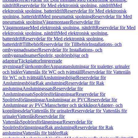
nätdrift
Reservdelar för Med elektronisk spolning, nätdrift
Med
elektronisk spolning, batteridrift
Reservdelar för Med elektronisk
spolning, batteridrift
Med pneumatisk spolning
Reservdelar för Med
pneumatisk spolning
Väggmontage
Reservdelar för
Väggmontage
Med elektronisk spolning, nätdrift
Reservdelar för Med
elektronisk spolning, nätdrift
Med elektronisk spolning,
batteridrift
Reservdelar för Med elektronisk spolning,
batteridrift
Tillbehör
Reservdelar för Tillbehör
Installations- och
ombyggnadssatser
Reservdelar för Installations- och
ombyggnadssatser
Spolrör, spolrörsböjar och
adaptrar
Täckplattor
Integrerade
styrningar
Fjärrkontroller
Apparatanslutningar för toaletter, urinaler
och bidéer
Vattenlås för WC och tvättställ
Reservdelar för Vattenlås
för WC och tvättställ
Anslutningsböjar
Reservdelar för
Anslutningsböjar
Rak anslutning
Reservdelar för Rak
anslutning
Anslutningssats
Reservdelar för
Anslutningssats
Spolrörsförlängningar
Reservdelar för
Spolrörsförlängningar
Anslutningar av PVC
Reservdelar för
Anslutningar av PVC
Manschetter och täckkåpor
Adapter- och
kopplingsdelar
Vattenlås för urinaler
Reservdelar för Vattenlås för
urinaler
Vattenlås
Reservdelar för
Vattenlås
Spolrörsförlängningar
Reservdelar för
Spolrörsförlängningar
Rak anslutning
Reservdelar för Rak
anslutning
Vattenlås för bidéer
Rak