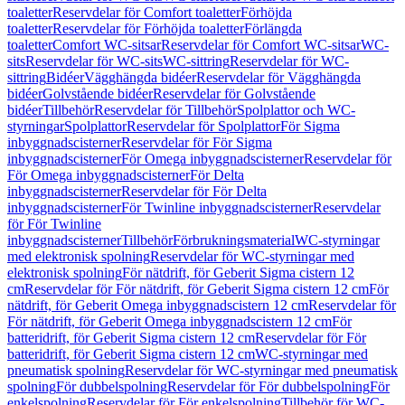
toaletter
Reservdelar för Comfort toaletter
Förhöjda
toaletter
Reservdelar för Förhöjda toaletter
Förlängda
toaletter
Comfort WC-sitsar
Reservdelar för Comfort WC-sitsar
WC-
sits
Reservdelar för WC-sits
WC-sittring
Reservdelar för WC-
sittring
Bidéer
Vägghängda bidéer
Reservdelar för Vägghängda
bidéer
Golvstående bidéer
Reservdelar för Golvstående
bidéer
Tillbehör
Reservdelar för Tillbehör
Spolplattor och WC-
styrningar
Spolplattor
Reservdelar för Spolplattor
För Sigma
inbyggnadscisterner
Reservdelar för För Sigma
inbyggnadscisterner
För Omega inbyggnadscisterner
Reservdelar för
För Omega inbyggnadscisterner
För Delta
inbyggnadscisterner
Reservdelar för För Delta
inbyggnadscisterner
För Twinline inbyggnadscisterner
Reservdelar
för För Twinline
inbyggnadscisterner
Tillbehör
Förbrukningsmaterial
WC-styrningar
med elektronisk spolning
Reservdelar för WC-styrningar med
elektronisk spolning
För nätdrift, för Geberit Sigma cistern 12
cm
Reservdelar för För nätdrift, för Geberit Sigma cistern 12 cm
För
nätdrift, för Geberit Omega inbyggnadscistern 12 cm
Reservdelar för
För nätdrift, för Geberit Omega inbyggnadscistern 12 cm
För
batteridrift, för Geberit Sigma cistern 12 cm
Reservdelar för För
batteridrift, för Geberit Sigma cistern 12 cm
WC-styrningar med
pneumatisk spolning
Reservdelar för WC-styrningar med pneumatisk
spolning
För dubbelspolning
Reservdelar för För dubbelspolning
För
enkelspolning
Reservdelar för För enkelspolning
Tillbehör för WC-