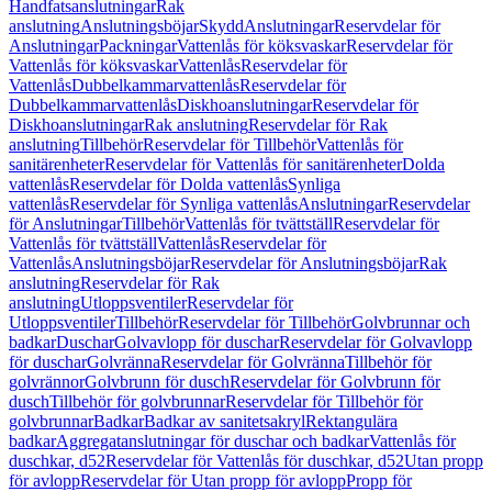
Handfatsanslutningar
Rak
anslutning
Anslutningsböjar
Skydd
Anslutningar
Reservdelar för
Anslutningar
Packningar
Vattenlås för köksvaskar
Reservdelar för
Vattenlås för köksvaskar
Vattenlås
Reservdelar för
Vattenlås
Dubbelkammarvattenlås
Reservdelar för
Dubbelkammarvattenlås
Diskhoanslutningar
Reservdelar för
Diskhoanslutningar
Rak anslutning
Reservdelar för Rak
anslutning
Tillbehör
Reservdelar för Tillbehör
Vattenlås för
sanitärenheter
Reservdelar för Vattenlås för sanitärenheter
Dolda
vattenlås
Reservdelar för Dolda vattenlås
Synliga
vattenlås
Reservdelar för Synliga vattenlås
Anslutningar
Reservdelar
för Anslutningar
Tillbehör
Vattenlås för tvättställ
Reservdelar för
Vattenlås för tvättställ
Vattenlås
Reservdelar för
Vattenlås
Anslutningsböjar
Reservdelar för Anslutningsböjar
Rak
anslutning
Reservdelar för Rak
anslutning
Utloppsventiler
Reservdelar för
Utloppsventiler
Tillbehör
Reservdelar för Tillbehör
Golvbrunnar och
badkar
Duschar
Golvavlopp för duschar
Reservdelar för Golvavlopp
för duschar
Golvränna
Reservdelar för Golvränna
Tillbehör för
golvrännor
Golvbrunn för dusch
Reservdelar för Golvbrunn för
dusch
Tillbehör för golvbrunnar
Reservdelar för Tillbehör för
golvbrunnar
Badkar
Badkar av sanitetsakryl
Rektangulära
badkar
Aggregatanslutningar för duschar och badkar
Vattenlås för
duschkar, d52
Reservdelar för Vattenlås för duschkar, d52
Utan propp
för avlopp
Reservdelar för Utan propp för avlopp
Propp för