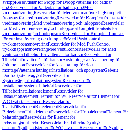
avlopp
Reservdelar för Propp för avlopp
Vattenlås för badkar,
d52
Reservdelar för Vattenlås för badkar, d52
Med
vredmanövrering
Reservdelar för Med vredmanövrering
Komplett
frontsats för vredmanövrering
Reservdelar för Komplett frontsats för
vredmanövrering
Med vredmanövrering och inloppsrör
Reservdelar
för Med vredmanövrering och inloppsrör
Komplett frontsats för
vredmanövrering och inloppsrör
Reservdelar för Komplett frontsats
för vredmanövrering och inloppsrör
Med PushControl
tryckknappsmanövrering
Reservdelar för Med PushControl
tryckknappsmanövrering
Med ventilkonor
Reservdelar för Med
ventilkonor
Tillbehör för vattenlås för badkar
Reservdelar för
Tillbehör för vattenlås för badkar
Anslutningssats
Avstängning för
dolt montage
Reservdelar för Avstängning för dolt
montage
Vattenanslutningar
Installations- och spolsystem
Geberit
Duofix
Systemväggar
Reservdelar för
Systemväggar
Installationssystem
Reservdelar för
Installationssystem
Tillbehör
Reservdelar för
Tillbehör
Installationselement
Reservdelar för
Installationselement
Element för WC
Reservdelar för Element för
WC
Tvättställselement
Reservdelar för
Tvättställselement
Bidéelement
Reservdelar för
Bidéelement
Urinalelement
Reservdelar för Urinalelement
Element för
belastningar
Reservdelar för Element för
belastningar
Tillbehör
Reservdelar för Tillbehör
Synliga
cisterner
Synliga cisterner för WC, av plast
Reservdelar för Synliga