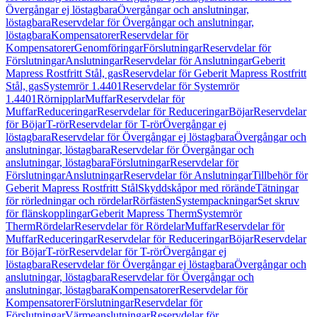
Övergångar ej löstagbara
Övergångar och anslutningar,
löstagbara
Reservdelar för Övergångar och anslutningar,
löstagbara
Kompensatorer
Reservdelar för
Kompensatorer
Genomföringar
Förslutningar
Reservdelar för
Förslutningar
Anslutningar
Reservdelar för Anslutningar
Geberit
Mapress Rostfritt Stål, gas
Reservdelar för Geberit Mapress Rostfritt
Stål, gas
Systemrör 1.4401
Reservdelar för Systemrör
1.4401
Rörnipplar
Muffar
Reservdelar för
Muffar
Reduceringar
Reservdelar för Reduceringar
Böjar
Reservdelar
för Böjar
T-rör
Reservdelar för T-rör
Övergångar ej
löstagbara
Reservdelar för Övergångar ej löstagbara
Övergångar och
anslutningar, löstagbara
Reservdelar för Övergångar och
anslutningar, löstagbara
Förslutningar
Reservdelar för
Förslutningar
Anslutningar
Reservdelar för Anslutningar
Tillbehör för
Geberit Mapress Rostfritt Stål
Skyddskåpor med rörände
Tätningar
för rörledningar och rördelar
Rörfästen
Systempackningar
Set skruv
för flänskopplingar
Geberit Mapress Therm
Systemrör
Therm
Rördelar
Reservdelar för Rördelar
Muffar
Reservdelar för
Muffar
Reduceringar
Reservdelar för Reduceringar
Böjar
Reservdelar
för Böjar
T-rör
Reservdelar för T-rör
Övergångar ej
löstagbara
Reservdelar för Övergångar ej löstagbara
Övergångar och
anslutningar, löstagbara
Reservdelar för Övergångar och
anslutningar, löstagbara
Kompensatorer
Reservdelar för
Kompensatorer
Förslutningar
Reservdelar för
Förslutningar
Värmeanslutningar
Reservdelar för