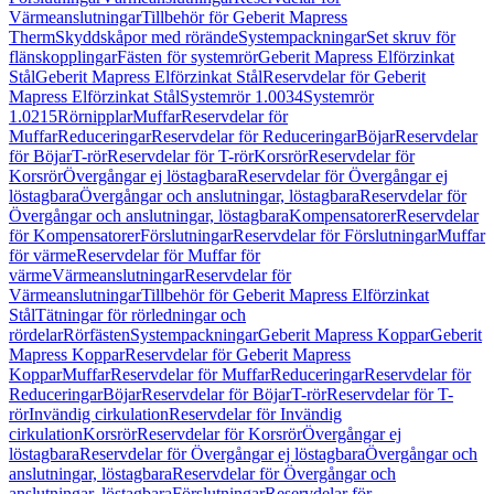
Värmeanslutningar
Tillbehör för Geberit Mapress
Therm
Skyddskåpor med rörände
Systempackningar
Set skruv för
flänskopplingar
Fästen för systemrör
Geberit Mapress Elförzinkat
Stål
Geberit Mapress Elförzinkat Stål
Reservdelar för Geberit
Mapress Elförzinkat Stål
Systemrör 1.0034
Systemrör
1.0215
Rörnipplar
Muffar
Reservdelar för
Muffar
Reduceringar
Reservdelar för Reduceringar
Böjar
Reservdelar
för Böjar
T-rör
Reservdelar för T-rör
Korsrör
Reservdelar för
Korsrör
Övergångar ej löstagbara
Reservdelar för Övergångar ej
löstagbara
Övergångar och anslutningar, löstagbara
Reservdelar för
Övergångar och anslutningar, löstagbara
Kompensatorer
Reservdelar
för Kompensatorer
Förslutningar
Reservdelar för Förslutningar
Muffar
för värme
Reservdelar för Muffar för
värme
Värmeanslutningar
Reservdelar för
Värmeanslutningar
Tillbehör för Geberit Mapress Elförzinkat
Stål
Tätningar för rörledningar och
rördelar
Rörfästen
Systempackningar
Geberit Mapress Koppar
Geberit
Mapress Koppar
Reservdelar för Geberit Mapress
Koppar
Muffar
Reservdelar för Muffar
Reduceringar
Reservdelar för
Reduceringar
Böjar
Reservdelar för Böjar
T-rör
Reservdelar för T-
rör
Invändig cirkulation
Reservdelar för Invändig
cirkulation
Korsrör
Reservdelar för Korsrör
Övergångar ej
löstagbara
Reservdelar för Övergångar ej löstagbara
Övergångar och
anslutningar, löstagbara
Reservdelar för Övergångar och
anslutningar, löstagbara
Förslutningar
Reservdelar för