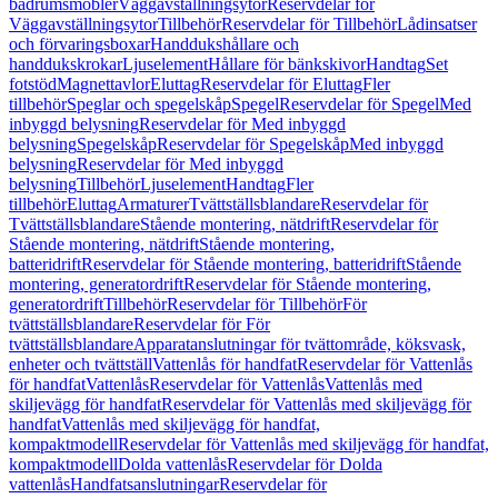
badrumsmöbler
Väggavställningsytor
Reservdelar för
Väggavställningsytor
Tillbehör
Reservdelar för Tillbehör
Lådinsatser
och förvaringsboxar
Handdukshållare och
handdukskrokar
Ljuselement
Hållare för bänkskivor
Handtag
Set
fotstöd
Magnettavlor
Eluttag
Reservdelar för Eluttag
Fler
tillbehör
Speglar och spegelskåp
Spegel
Reservdelar för Spegel
Med
inbyggd belysning
Reservdelar för Med inbyggd
belysning
Spegelskåp
Reservdelar för Spegelskåp
Med inbyggd
belysning
Reservdelar för Med inbyggd
belysning
Tillbehör
Ljuselement
Handtag
Fler
tillbehör
Eluttag
Armaturer
Tvättställsblandare
Reservdelar för
Tvättställsblandare
Stående montering, nätdrift
Reservdelar för
Stående montering, nätdrift
Stående montering,
batteridrift
Reservdelar för Stående montering, batteridrift
Stående
montering, generatordrift
Reservdelar för Stående montering,
generatordrift
Tillbehör
Reservdelar för Tillbehör
För
tvättställsblandare
Reservdelar för För
tvättställsblandare
Apparatanslutningar för tvättområde, köksvask,
enheter och tvättställ
Vattenlås för handfat
Reservdelar för Vattenlås
för handfat
Vattenlås
Reservdelar för Vattenlås
Vattenlås med
skiljevägg för handfat
Reservdelar för Vattenlås med skiljevägg för
handfat
Vattenlås med skiljevägg för handfat,
kompaktmodell
Reservdelar för Vattenlås med skiljevägg för handfat,
kompaktmodell
Dolda vattenlås
Reservdelar för Dolda
vattenlås
Handfatsanslutningar
Reservdelar för