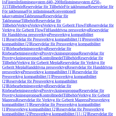
l/s
Fästen
Infästningssystem d40–200
Infästningssystem d250–
315
Tillbehör
Reservdelar för Tillbehör
För takbrunnar
Reservdelar för
För takbrunnar
För infästningar
Konventionell
takavvattning
Takbrunnar
Reservdelar för
Takbrunnar
Tillbehör
Reservdelar för
Tillbehör
Verktyg
Verktyg
Verktyg för Geberit FlowFit
Reservdelar för
Verktyg för Geberit FlowFit
Handdrivna pressverktyg
Reservdelar
för Handdrivna pressverktyg
Pressverktyg kompatibilitet
[1]
Reservdelar för Pressverktyg kompatibilitet [1]
Pressverktyg
kompatibilitet [2]
Reservdelar för Pressverktyg kompatibilitet
[2]
Rörbearbetningsverktyg
Reservdelar för
Rörbearbetningsverktyg
Provtryckningsproppar
Reservdelar för
Provtryckningsproppar
Kontrollmedel
Tillbehör
Reservdelar för
Tillbehör
Verktyg för Geberit Mepla
Reservdelar för Verktyg för
Geberit Mepla
Handdrivna pressverktyg
Reservdelar för Handdrivna
pressverktyg
Pressverktyg kompatibilitet [1]
Reservdelar för
Pressverktyg kompatibilitet [1]
Pressverktyg kompatibilitet
[2]
Reservdelar för Pressverktyg kompatibilitet
[2]
Rörbearbetningsverktyg
Reservdelar för
Rörbearbetningsverktyg
Provtryckningsproppar
Reservdelar för
Provtryckningsproppar
Kontrollmedel
Tillbehör
Verktyg för Geberit
Mapress
Reservdelar för Verktyg för Geberit Mapress
Pressverktyg
kompatibilitet [1]
Reservdelar för Pressverktyg kompatibilitet
[1]
Pressverktyg kompatibilitet [2]
Reservdelar för Pressverktyg
kompatibilitet [2]
Pressverktyg kompatibilitet [1] / [2]
Reservdelar för