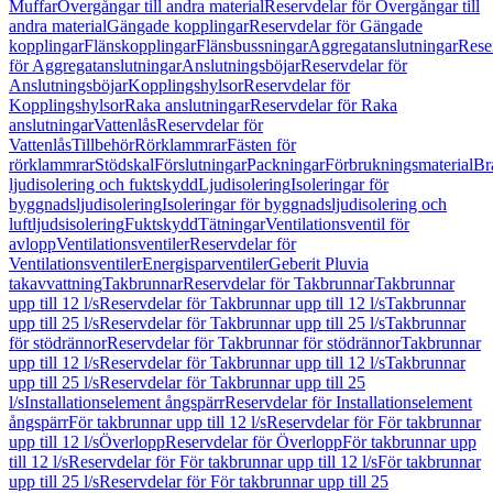
Muffar
Övergångar till andra material
Reservdelar för Övergångar till
andra material
Gängade kopplingar
Reservdelar för Gängade
kopplingar
Flänskopplingar
Flänsbussningar
Aggregatanslutningar
Rese
för Aggregatanslutningar
Anslutningsböjar
Reservdelar för
Anslutningsböjar
Kopplingshylsor
Reservdelar för
Kopplingshylsor
Raka anslutningar
Reservdelar för Raka
anslutningar
Vattenlås
Reservdelar för
Vattenlås
Tillbehör
Rörklammrar
Fästen för
rörklammrar
Stödskal
Förslutningar
Packningar
Förbrukningsmaterial
Br
ljudisolering och fuktskydd
Ljudisolering
Isoleringar för
byggnadsljudisolering
Isoleringar för byggnadsljudisolering och
luftljudsisolering
Fuktskydd
Tätningar
Ventilationsventil för
avlopp
Ventilationsventiler
Reservdelar för
Ventilationsventiler
Energisparventiler
Geberit Pluvia
takavvattning
Takbrunnar
Reservdelar för Takbrunnar
Takbrunnar
upp till 12 l/s
Reservdelar för Takbrunnar upp till 12 l/s
Takbrunnar
upp till 25 l/s
Reservdelar för Takbrunnar upp till 25 l/s
Takbrunnar
för stödrännor
Reservdelar för Takbrunnar för stödrännor
Takbrunnar
upp till 12 l/s
Reservdelar för Takbrunnar upp till 12 l/s
Takbrunnar
upp till 25 l/s
Reservdelar för Takbrunnar upp till 25
l/s
Installationselement ångspärr
Reservdelar för Installationselement
ångspärr
För takbrunnar upp till 12 l/s
Reservdelar för För takbrunnar
upp till 12 l/s
Överlopp
Reservdelar för Överlopp
För takbrunnar upp
till 12 l/s
Reservdelar för För takbrunnar upp till 12 l/s
För takbrunnar
upp till 25 l/s
Reservdelar för För takbrunnar upp till 25