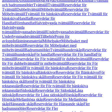
anslutning
Anslutningsböjar
Skydd
Anslutningar
Packningar
Tvättställ
och badrumsmöbler
Tvättställ
Tvättställ
Reservdelar för
Tvättställ
Dubbeltvättställ
Möbeltvättställ
Reservdelar för
Möbeltvättställ
Tvättställ för bänkskiva
Reservdelar för Tvättställ för
bänkskiva
Handfat
Reservdelar för
Handfat
Hörnhandfat
Halvinbyggda tvättställ
Reservdelar för
Halvinbyggda
tvättställ
Inbyggnadstvättställ
Underbyggnadstvättställ
Reservdelar för
Underbyggnadstvättställ
Tillbehör
Propp för
avlopp
Infästningsmaterial
Möbelpaket
Möbelpaket med
möbeltvättställ
Reservdelar för Möbelpaket med
möbeltvättställ
Badrumsmöbler
Tvättställsunderskåp
Reservdelar för
Tvättställsunderskåp
För handfat
Reservdelar för För handfat
För
tvättställ
Reservdelar för För tvättställ
För dubbeltvättställ
Reservdelar
för För dubbeltvättställ
För möbeltvättställ
Reservdelar för För
möbeltvättställ
För tvättställ för bänkskiva
Reservdelar för För
tvättställ för bänkskiva
Bänkskivor
Reservdelar för Bänkskivor
För
tvättställ för bänkskiva skålform
Reservdelar för För tvättställ för
bänkskiva skålform
För tvättställ för bänkskiva
rektangulärt
Reservdelar för För tvättställ för bänkskiva
rektangulärt
Sidoskåp
Reservdelar för Sidoskåp
Låga
sidoskåp
Reservdelar för Låga sidoskåp
Högskåp
Reservdelar för
Högskåp
Mellanhöga skåp
Reservdelar för Mellanhöga
skåp
Hängande skåp
Reservdelar för Hängande skåp
Fler
badrumsmöbler
Reservdelar för Fler