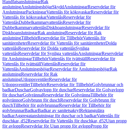
Handfatsanslutningar
Rak
anslutning
Anslutningsböjar
Skydd
Anslutningar
Reservdelar för
Anslutningar
Packningar
Vattenlås för köksvaskar
Reservdelar för
Vattenlås för köksvaskar
Vattenlås
Reservdelar för
Vattenlås
Dubbelkammarvattenlås
Reservdelar för
Dubbelkammarvattenlås
Diskhoanslutningar
Reservdelar för
Diskhoanslutningar
Rak anslutning
Reservdelar för Rak
anslutning
Tillbehör
Reservdelar för Tillbehör
Vattenlås för
sanitärenheter
Reservdelar för Vattenlås för sanitärenheter
Dolda
vattenlås
Reservdelar för Dolda vattenlås
Synliga
vattenlås
Reservdelar för Synliga vattenlås
Anslutningar
Reservdelar
för Anslutningar
Tillbehör
Vattenlås för tvättställ
Reservdelar för
Vattenlås för tvättställ
Vattenlås
Reservdelar för
Vattenlås
Anslutningsböjar
Reservdelar för Anslutningsböjar
Rak
anslutning
Reservdelar för Rak
anslutning
Utloppsventiler
Reservdelar för
Utloppsventiler
Tillbehör
Reservdelar för Tillbehör
Golvbrunnar och
badkar
Duschar
Golvavlopp för duschar
Reservdelar för Golvavlopp
för duschar
Golvränna
Reservdelar för Golvränna
Tillbehör för
golvrännor
Golvbrunn för dusch
Reservdelar för Golvbrunn för
dusch
Tillbehör för golvbrunnar
Reservdelar för Tillbehör för
golvbrunnar
Badkar
Badkar av sanitetsakryl
Rektangulära
badkar
Aggregatanslutningar för duschar och badkar
Vattenlås för
duschkar, d52
Reservdelar för Vattenlås för duschkar, d52
Utan propp
för avlopp
Reservdelar för Utan propp för avlopp
Propp för