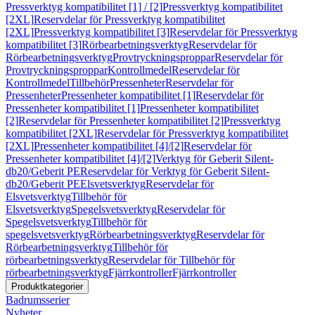
Pressverktyg kompatibilitet [1] / [2]
Pressverktyg kompatibilitet
[2XL]
Reservdelar för Pressverktyg kompatibilitet
[2XL]
Pressverktyg kompatibilitet [3]
Reservdelar för Pressverktyg
kompatibilitet [3]
Rörbearbetningsverktyg
Reservdelar för
Rörbearbetningsverktyg
Provtryckningsproppar
Reservdelar för
Provtryckningsproppar
Kontrollmedel
Reservdelar för
Kontrollmedel
Tillbehör
Pressenheter
Reservdelar för
Pressenheter
Pressenheter kompatibilitet [1]
Reservdelar för
Pressenheter kompatibilitet [1]
Pressenheter kompatibilitet
[2]
Reservdelar för Pressenheter kompatibilitet [2]
Pressverktyg
kompatibilitet [2XL]
Reservdelar för Pressverktyg kompatibilitet
[2XL]
Pressenheter kompatibilitet [4]/[2]
Reservdelar för
Pressenheter kompatibilitet [4]/[2]
Verktyg för Geberit Silent-
db20/Geberit PE
Reservdelar för Verktyg för Geberit Silent-
db20/Geberit PE
Elsvetsverktyg
Reservdelar för
Elsvetsverktyg
Tillbehör för
Elsvetsverktyg
Spegelsvetsverktyg
Reservdelar för
Spegelsvetsverktyg
Tillbehör för
spegelsvetsverktyg
Rörbearbetningsverktyg
Reservdelar för
Rörbearbetningsverktyg
Tillbehör för
rörbearbetningsverktyg
Reservdelar för Tillbehör för
rörbearbetningsverktyg
Fjärrkontroller
Fjärrkontroller
Produktkategorier
Badrumsserier
Nyheter