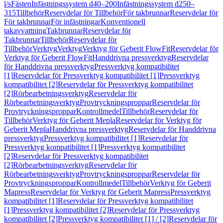
l/s
Fästen
Infästningssystem d40–200
Infästningssystem d250–
315
Tillbehör
Reservdelar för Tillbehör
För takbrunnar
Reservdelar för
För takbrunnar
För infästningar
Konventionell
takavvattning
Takbrunnar
Reservdelar för
Takbrunnar
Tillbehör
Reservdelar för
Tillbehör
Verktyg
Verktyg
Verktyg för Geberit FlowFit
Reservdelar för
Verktyg för Geberit FlowFit
Handdrivna pressverktyg
Reservdelar
för Handdrivna pressverktyg
Pressverktyg kompatibilitet
[1]
Reservdelar för Pressverktyg kompatibilitet [1]
Pressverktyg
kompatibilitet [2]
Reservdelar för Pressverktyg kompatibilitet
[2]
Rörbearbetningsverktyg
Reservdelar för
Rörbearbetningsverktyg
Provtryckningsproppar
Reservdelar för
Provtryckningsproppar
Kontrollmedel
Tillbehör
Reservdelar för
Tillbehör
Verktyg för Geberit Mepla
Reservdelar för Verktyg för
Geberit Mepla
Handdrivna pressverktyg
Reservdelar för Handdrivna
pressverktyg
Pressverktyg kompatibilitet [1]
Reservdelar för
Pressverktyg kompatibilitet [1]
Pressverktyg kompatibilitet
[2]
Reservdelar för Pressverktyg kompatibilitet
[2]
Rörbearbetningsverktyg
Reservdelar för
Rörbearbetningsverktyg
Provtryckningsproppar
Reservdelar för
Provtryckningsproppar
Kontrollmedel
Tillbehör
Verktyg för Geberit
Mapress
Reservdelar för Verktyg för Geberit Mapress
Pressverktyg
kompatibilitet [1]
Reservdelar för Pressverktyg kompatibilitet
[1]
Pressverktyg kompatibilitet [2]
Reservdelar för Pressverktyg
kompatibilitet [2]
Pressverktyg kompatibilitet [1] / [2]
Reservdelar för