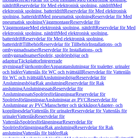
nätdrift
Reservdelar för Med elektronisk spolning, nätdrift
Med
elektronisk spolning, batteridrift
Reservdelar för Med elektronisk
spolning, batteridrift
Med pneumatisk spolning
Reservdelar för Med
pneumatisk spolning
Väggmontage
Reservdelar för
Väggmontage
Med elektronisk spolning, nätdrift
Reservdelar för Med
elektronisk spolning, nätdrift
Med elektronisk spolning,
batteridrift
Reservdelar för Med elektronisk spolning,
batteridrift
Tillbehör
Reservdelar för Tillbehör
Installations- och
ombyggnadssatser
Reservdelar för Installations- och
ombyggnadssatser
Spolrör, spolrörsböjar och
adaptrar
Täckplattor
Integrerade
styrningar
Fjärrkontroller
Apparatanslutningar för toaletter, urinaler
och bidéer
Vattenlås för WC och tvättställ
Reservdelar för Vattenlås
för WC och tvättställ
Anslutningsböjar
Reservdelar för
Anslutningsböjar
Rak anslutning
Reservdelar för Rak
anslutning
Anslutningssats
Reservdelar för
Anslutningssats
Spolrörsförlängningar
Reservdelar för
Spolrörsförlängningar
Anslutningar av PVC
Reservdelar för
Anslutningar av PVC
Manschetter och täckkåpor
Adapter- och
kopplingsdelar
Vattenlås för urinaler
Reservdelar för Vattenlås för
urinaler
Vattenlås
Reservdelar för
Vattenlås
Spolrörsförlängningar
Reservdelar för
Spolrörsförlängningar
Rak anslutning
Reservdelar för Rak
anslutning
Vattenlås för bidéer
Rak