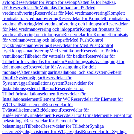
avlopp
Reservdelar för Propp för avlopp
Vattenlås för badkar,
d52
Reservdelar för Vattenlås för badkar, d52
Med
vredmanövrering
Reservdelar för Med vredmanövrering
Komplett
frontsats för vredmanövrering
Reservdelar för Komplett frontsats för
vredmanövrering
Med vredmanövrering och inloppsrör
Reservdelar
för Med vredmanövrering och inloppsrör
Komplett frontsats för
vredmanövrering och inloppsrör
Reservdelar för Komplett frontsats
för vredmanövrering och inloppsrör
Med PushControl
tryckknappsmanövrering
Reservdelar för Med PushControl
tryckknappsmanövrering
Med ventilkonor
Reservdelar för Med
ventilkonor
Tillbehör för vattenlås för badkar
Reservdelar för
Tillbehör för vattenlås för badkar
Anslutningssats
Avstängning för
dolt montage
Reservdelar för Avstängning för dolt
montage
Vattenanslutningar
Installations- och spolsystem
Geberit
Duofix
Systemväggar
Reservdelar för
Systemväggar
Installationssystem
Reservdelar för
Installationssystem
Tillbehör
Reservdelar för
Tillbehör
Installationselement
Reservdelar för
Installationselement
Element för WC
Reservdelar för Element för
WC
Tvättställselement
Reservdelar för
Tvättställselement
Bidéelement
Reservdelar för
Bidéelement
Urinalelement
Reservdelar för Urinalelement
Element för
belastningar
Reservdelar för Element för
belastningar
Tillbehör
Reservdelar för Tillbehör
Synliga
cisterner
Synliga cisterner för WC, av plast
Reservdelar för Synliga