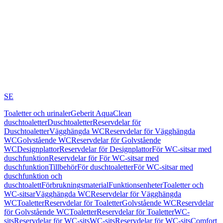
SE
Toaletter och urinaler
Geberit AquaClean
duschtoaletter
Duschtoaletter
Reservdelar för
Duschtoaletter
Vägghängda WC
Reservdelar för Vägghängda
WC
Golvstående WC
Reservdelar för Golvstående
WC
Designplattor
Reservdelar för Designplattor
För WC-sitsar med
duschfunktion
Reservdelar för För WC-sitsar med
duschfunktion
Tillbehör
För duschtoaletter
För WC-sitsar med
duschfunktion och
duschtoalett
Förbrukningsmaterial
Funktionsenheter
Toaletter och
WC-sitsar
Vägghängda WC
Reservdelar för Vägghängda
WC
Toaletter
Reservdelar för Toaletter
Golvstående WC
Reservdelar
för Golvstående WC
Toaletter
Reservdelar för Toaletter
WC-
sits
Reservdelar för WC-sits
WC-sits
Reservdelar för WC-sits
Comfort