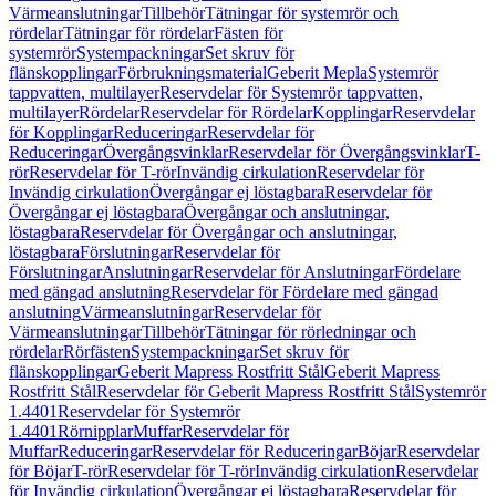
Värmeanslutningar
Tillbehör
Tätningar för systemrör och
rördelar
Tätningar för rördelar
Fästen för
systemrör
Systempackningar
Set skruv för
flänskopplingar
Förbrukningsmaterial
Geberit Mepla
Systemrör
tappvatten, multilayer
Reservdelar för Systemrör tappvatten,
multilayer
Rördelar
Reservdelar för Rördelar
Kopplingar
Reservdelar
för Kopplingar
Reduceringar
Reservdelar för
Reduceringar
Övergångsvinklar
Reservdelar för Övergångsvinklar
T-
rör
Reservdelar för T-rör
Invändig cirkulation
Reservdelar för
Invändig cirkulation
Övergångar ej löstagbara
Reservdelar för
Övergångar ej löstagbara
Övergångar och anslutningar,
löstagbara
Reservdelar för Övergångar och anslutningar,
löstagbara
Förslutningar
Reservdelar för
Förslutningar
Anslutningar
Reservdelar för Anslutningar
Fördelare
med gängad anslutning
Reservdelar för Fördelare med gängad
anslutning
Värmeanslutningar
Reservdelar för
Värmeanslutningar
Tillbehör
Tätningar för rörledningar och
rördelar
Rörfästen
Systempackningar
Set skruv för
flänskopplingar
Geberit Mapress Rostfritt Stål
Geberit Mapress
Rostfritt Stål
Reservdelar för Geberit Mapress Rostfritt Stål
Systemrör
1.4401
Reservdelar för Systemrör
1.4401
Rörnipplar
Muffar
Reservdelar för
Muffar
Reduceringar
Reservdelar för Reduceringar
Böjar
Reservdelar
för Böjar
T-rör
Reservdelar för T-rör
Invändig cirkulation
Reservdelar
för Invändig cirkulation
Övergångar ej löstagbara
Reservdelar för