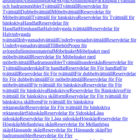
anslutning
Anslutningsböjar
Skydd
Anslutningar
Packningar
Tvättställ
och badrumsmöbler
Tvättställ
Tvättställ
Reservdelar för
Tvättställ
Dubbeltvättställ
Möbeltvättställ
Reservdelar för
Möbeltvättställ
Tvättställ för bänkskiva
Reservdelar för Tvättställ för
bänkskiva
Handfat
Reservdelar för
Handfat
Hörnhandfat
Halvinbyggda tvättställ
Reservdelar för
Halvinbyggda
tvättställ
Inbyggnadstvättställ
Underbyggnadstvättställ
Reservdelar för
Underbyggnadstvättställ
Tillbehör
Propp för
avlopp
Infästningsmaterial
Möbelpaket
Möbelpaket med
möbeltvättställ
Reservdelar för Möbelpaket med
möbeltvättställ
Badrumsmöbler
Tvättställsunderskåp
Reservdelar för
Tvättställsunderskåp
För handfat
Reservdelar för För handfat
För
tvättställ
Reservdelar för För tvättställ
För dubbeltvättställ
Reservdelar
för För dubbeltvättställ
För möbeltvättställ
Reservdelar för För
möbeltvättställ
För tvättställ för bänkskiva
Reservdelar för För
tvättställ för bänkskiva
Bänkskivor
Reservdelar för Bänkskivor
För
tvättställ för bänkskiva skålform
Reservdelar för För tvättställ för
bänkskiva skålform
För tvättställ för bänkskiva
rektangulärt
Reservdelar för För tvättställ för bänkskiva
rektangulärt
Sidoskåp
Reservdelar för Sidoskåp
Låga
sidoskåp
Reservdelar för Låga sidoskåp
Högskåp
Reservdelar för
Högskåp
Mellanhöga skåp
Reservdelar för Mellanhöga
skåp
Hängande skåp
Reservdelar för Hängande skåp
Fler
badrumsmöbler
Reservdelar för Fler