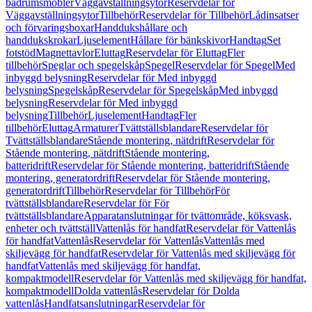
badrumsmöbler
Väggavställningsytor
Reservdelar för
Väggavställningsytor
Tillbehör
Reservdelar för Tillbehör
Lådinsatser
och förvaringsboxar
Handdukshållare och
handdukskrokar
Ljuselement
Hållare för bänkskivor
Handtag
Set
fotstöd
Magnettavlor
Eluttag
Reservdelar för Eluttag
Fler
tillbehör
Speglar och spegelskåp
Spegel
Reservdelar för Spegel
Med
inbyggd belysning
Reservdelar för Med inbyggd
belysning
Spegelskåp
Reservdelar för Spegelskåp
Med inbyggd
belysning
Reservdelar för Med inbyggd
belysning
Tillbehör
Ljuselement
Handtag
Fler
tillbehör
Eluttag
Armaturer
Tvättställsblandare
Reservdelar för
Tvättställsblandare
Stående montering, nätdrift
Reservdelar för
Stående montering, nätdrift
Stående montering,
batteridrift
Reservdelar för Stående montering, batteridrift
Stående
montering, generatordrift
Reservdelar för Stående montering,
generatordrift
Tillbehör
Reservdelar för Tillbehör
För
tvättställsblandare
Reservdelar för För
tvättställsblandare
Apparatanslutningar för tvättområde, köksvask,
enheter och tvättställ
Vattenlås för handfat
Reservdelar för Vattenlås
för handfat
Vattenlås
Reservdelar för Vattenlås
Vattenlås med
skiljevägg för handfat
Reservdelar för Vattenlås med skiljevägg för
handfat
Vattenlås med skiljevägg för handfat,
kompaktmodell
Reservdelar för Vattenlås med skiljevägg för handfat,
kompaktmodell
Dolda vattenlås
Reservdelar för Dolda
vattenlås
Handfatsanslutningar
Reservdelar för