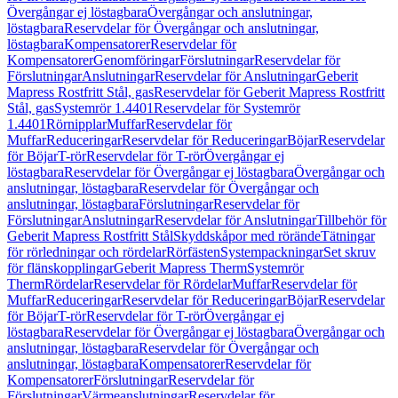
Övergångar ej löstagbara
Övergångar och anslutningar,
löstagbara
Reservdelar för Övergångar och anslutningar,
löstagbara
Kompensatorer
Reservdelar för
Kompensatorer
Genomföringar
Förslutningar
Reservdelar för
Förslutningar
Anslutningar
Reservdelar för Anslutningar
Geberit
Mapress Rostfritt Stål, gas
Reservdelar för Geberit Mapress Rostfritt
Stål, gas
Systemrör 1.4401
Reservdelar för Systemrör
1.4401
Rörnipplar
Muffar
Reservdelar för
Muffar
Reduceringar
Reservdelar för Reduceringar
Böjar
Reservdelar
för Böjar
T-rör
Reservdelar för T-rör
Övergångar ej
löstagbara
Reservdelar för Övergångar ej löstagbara
Övergångar och
anslutningar, löstagbara
Reservdelar för Övergångar och
anslutningar, löstagbara
Förslutningar
Reservdelar för
Förslutningar
Anslutningar
Reservdelar för Anslutningar
Tillbehör för
Geberit Mapress Rostfritt Stål
Skyddskåpor med rörände
Tätningar
för rörledningar och rördelar
Rörfästen
Systempackningar
Set skruv
för flänskopplingar
Geberit Mapress Therm
Systemrör
Therm
Rördelar
Reservdelar för Rördelar
Muffar
Reservdelar för
Muffar
Reduceringar
Reservdelar för Reduceringar
Böjar
Reservdelar
för Böjar
T-rör
Reservdelar för T-rör
Övergångar ej
löstagbara
Reservdelar för Övergångar ej löstagbara
Övergångar och
anslutningar, löstagbara
Reservdelar för Övergångar och
anslutningar, löstagbara
Kompensatorer
Reservdelar för
Kompensatorer
Förslutningar
Reservdelar för
Förslutningar
Värmeanslutningar
Reservdelar för