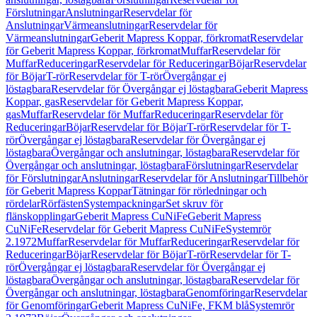
Förslutningar
Anslutningar
Reservdelar för
Anslutningar
Värmeanslutningar
Reservdelar för
Värmeanslutningar
Geberit Mapress Koppar, förkromat
Reservdelar
för Geberit Mapress Koppar, förkromat
Muffar
Reservdelar för
Muffar
Reduceringar
Reservdelar för Reduceringar
Böjar
Reservdelar
för Böjar
T-rör
Reservdelar för T-rör
Övergångar ej
löstagbara
Reservdelar för Övergångar ej löstagbara
Geberit Mapress
Koppar, gas
Reservdelar för Geberit Mapress Koppar,
gas
Muffar
Reservdelar för Muffar
Reduceringar
Reservdelar för
Reduceringar
Böjar
Reservdelar för Böjar
T-rör
Reservdelar för T-
rör
Övergångar ej löstagbara
Reservdelar för Övergångar ej
löstagbara
Övergångar och anslutningar, löstagbara
Reservdelar för
Övergångar och anslutningar, löstagbara
Förslutningar
Reservdelar
för Förslutningar
Anslutningar
Reservdelar för Anslutningar
Tillbehör
för Geberit Mapress Koppar
Tätningar för rörledningar och
rördelar
Rörfästen
Systempackningar
Set skruv för
flänskopplingar
Geberit Mapress CuNiFe
Geberit Mapress
CuNiFe
Reservdelar för Geberit Mapress CuNiFe
Systemrör
2.1972
Muffar
Reservdelar för Muffar
Reduceringar
Reservdelar för
Reduceringar
Böjar
Reservdelar för Böjar
T-rör
Reservdelar för T-
rör
Övergångar ej löstagbara
Reservdelar för Övergångar ej
löstagbara
Övergångar och anslutningar, löstagbara
Reservdelar för
Övergångar och anslutningar, löstagbara
Genomföringar
Reservdelar
för Genomföringar
Geberit Mapress CuNiFe, FKM blå
Systemrör