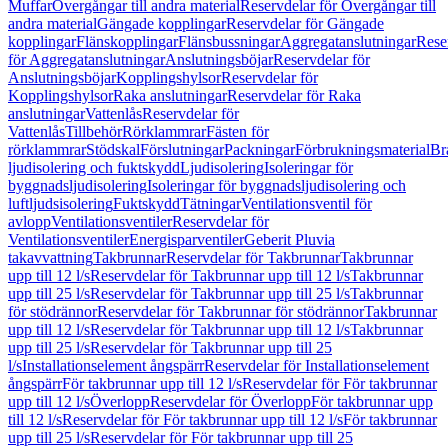
Muffar
Övergångar till andra material
Reservdelar för Övergångar till
andra material
Gängade kopplingar
Reservdelar för Gängade
kopplingar
Flänskopplingar
Flänsbussningar
Aggregatanslutningar
Rese
för Aggregatanslutningar
Anslutningsböjar
Reservdelar för
Anslutningsböjar
Kopplingshylsor
Reservdelar för
Kopplingshylsor
Raka anslutningar
Reservdelar för Raka
anslutningar
Vattenlås
Reservdelar för
Vattenlås
Tillbehör
Rörklammrar
Fästen för
rörklammrar
Stödskal
Förslutningar
Packningar
Förbrukningsmaterial
Br
ljudisolering och fuktskydd
Ljudisolering
Isoleringar för
byggnadsljudisolering
Isoleringar för byggnadsljudisolering och
luftljudsisolering
Fuktskydd
Tätningar
Ventilationsventil för
avlopp
Ventilationsventiler
Reservdelar för
Ventilationsventiler
Energisparventiler
Geberit Pluvia
takavvattning
Takbrunnar
Reservdelar för Takbrunnar
Takbrunnar
upp till 12 l/s
Reservdelar för Takbrunnar upp till 12 l/s
Takbrunnar
upp till 25 l/s
Reservdelar för Takbrunnar upp till 25 l/s
Takbrunnar
för stödrännor
Reservdelar för Takbrunnar för stödrännor
Takbrunnar
upp till 12 l/s
Reservdelar för Takbrunnar upp till 12 l/s
Takbrunnar
upp till 25 l/s
Reservdelar för Takbrunnar upp till 25
l/s
Installationselement ångspärr
Reservdelar för Installationselement
ångspärr
För takbrunnar upp till 12 l/s
Reservdelar för För takbrunnar
upp till 12 l/s
Överlopp
Reservdelar för Överlopp
För takbrunnar upp
till 12 l/s
Reservdelar för För takbrunnar upp till 12 l/s
För takbrunnar
upp till 25 l/s
Reservdelar för För takbrunnar upp till 25