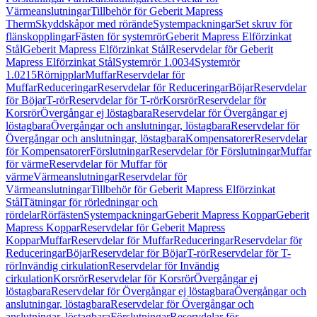
Värmeanslutningar
Tillbehör för Geberit Mapress
Therm
Skyddskåpor med rörände
Systempackningar
Set skruv för
flänskopplingar
Fästen för systemrör
Geberit Mapress Elförzinkat
Stål
Geberit Mapress Elförzinkat Stål
Reservdelar för Geberit
Mapress Elförzinkat Stål
Systemrör 1.0034
Systemrör
1.0215
Rörnipplar
Muffar
Reservdelar för
Muffar
Reduceringar
Reservdelar för Reduceringar
Böjar
Reservdelar
för Böjar
T-rör
Reservdelar för T-rör
Korsrör
Reservdelar för
Korsrör
Övergångar ej löstagbara
Reservdelar för Övergångar ej
löstagbara
Övergångar och anslutningar, löstagbara
Reservdelar för
Övergångar och anslutningar, löstagbara
Kompensatorer
Reservdelar
för Kompensatorer
Förslutningar
Reservdelar för Förslutningar
Muffar
för värme
Reservdelar för Muffar för
värme
Värmeanslutningar
Reservdelar för
Värmeanslutningar
Tillbehör för Geberit Mapress Elförzinkat
Stål
Tätningar för rörledningar och
rördelar
Rörfästen
Systempackningar
Geberit Mapress Koppar
Geberit
Mapress Koppar
Reservdelar för Geberit Mapress
Koppar
Muffar
Reservdelar för Muffar
Reduceringar
Reservdelar för
Reduceringar
Böjar
Reservdelar för Böjar
T-rör
Reservdelar för T-
rör
Invändig cirkulation
Reservdelar för Invändig
cirkulation
Korsrör
Reservdelar för Korsrör
Övergångar ej
löstagbara
Reservdelar för Övergångar ej löstagbara
Övergångar och
anslutningar, löstagbara
Reservdelar för Övergångar och
anslutningar, löstagbara
Förslutningar
Reservdelar för