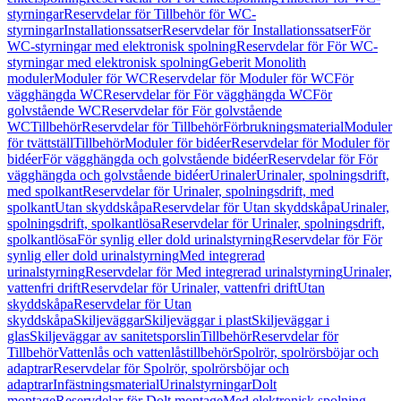
styrningar
Reservdelar för Tillbehör för WC-
styrningar
Installationssatser
Reservdelar för Installationssatser
För
WC-styrningar med elektronisk spolning
Reservdelar för För WC-
styrningar med elektronisk spolning
Geberit Monolith
moduler
Moduler för WC
Reservdelar för Moduler för WC
För
vägghängda WC
Reservdelar för För vägghängda WC
För
golvstående WC
Reservdelar för För golvstående
WC
Tillbehör
Reservdelar för Tillbehör
Förbrukningsmaterial
Moduler
för tvättställ
Tillbehör
Moduler för bidéer
Reservdelar för Moduler för
bidéer
För vägghängda och golvstående bidéer
Reservdelar för För
vägghängda och golvstående bidéer
Urinaler
Urinaler, spolningsdrift,
med spolkant
Reservdelar för Urinaler, spolningsdrift, med
spolkant
Utan skyddskåpa
Reservdelar för Utan skyddskåpa
Urinaler,
spolningsdrift, spolkantlösa
Reservdelar för Urinaler, spolningsdrift,
spolkantlösa
För synlig eller dold urinalstyrning
Reservdelar för För
synlig eller dold urinalstyrning
Med integrerad
urinalstyrning
Reservdelar för Med integrerad urinalstyrning
Urinaler,
vattenfri drift
Reservdelar för Urinaler, vattenfri drift
Utan
skyddskåpa
Reservdelar för Utan
skyddskåpa
Skiljeväggar
Skiljeväggar i plast
Skiljeväggar i
glas
Skiljeväggar av sanitetsporslin
Tillbehör
Reservdelar för
Tillbehör
Vattenlås och vattenlåstillbehör
Spolrör, spolrörsböjar och
adaptrar
Reservdelar för Spolrör, spolrörsböjar och
adaptrar
Infästningsmaterial
Urinalstyrningar
Dolt
montage
Reservdelar för Dolt montage
Med elektronisk spolning,