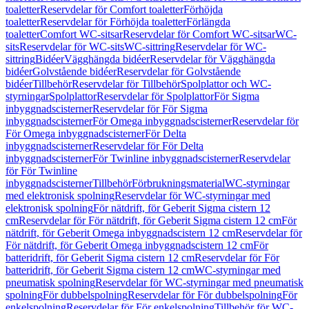
toaletter
Reservdelar för Comfort toaletter
Förhöjda
toaletter
Reservdelar för Förhöjda toaletter
Förlängda
toaletter
Comfort WC-sitsar
Reservdelar för Comfort WC-sitsar
WC-
sits
Reservdelar för WC-sits
WC-sittring
Reservdelar för WC-
sittring
Bidéer
Vägghängda bidéer
Reservdelar för Vägghängda
bidéer
Golvstående bidéer
Reservdelar för Golvstående
bidéer
Tillbehör
Reservdelar för Tillbehör
Spolplattor och WC-
styrningar
Spolplattor
Reservdelar för Spolplattor
För Sigma
inbyggnadscisterner
Reservdelar för För Sigma
inbyggnadscisterner
För Omega inbyggnadscisterner
Reservdelar för
För Omega inbyggnadscisterner
För Delta
inbyggnadscisterner
Reservdelar för För Delta
inbyggnadscisterner
För Twinline inbyggnadscisterner
Reservdelar
för För Twinline
inbyggnadscisterner
Tillbehör
Förbrukningsmaterial
WC-styrningar
med elektronisk spolning
Reservdelar för WC-styrningar med
elektronisk spolning
För nätdrift, för Geberit Sigma cistern 12
cm
Reservdelar för För nätdrift, för Geberit Sigma cistern 12 cm
För
nätdrift, för Geberit Omega inbyggnadscistern 12 cm
Reservdelar för
För nätdrift, för Geberit Omega inbyggnadscistern 12 cm
För
batteridrift, för Geberit Sigma cistern 12 cm
Reservdelar för För
batteridrift, för Geberit Sigma cistern 12 cm
WC-styrningar med
pneumatisk spolning
Reservdelar för WC-styrningar med pneumatisk
spolning
För dubbelspolning
Reservdelar för För dubbelspolning
För
enkelspolning
Reservdelar för För enkelspolning
Tillbehör för WC-