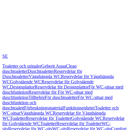
SE
Toaletter och urinaler
Geberit AquaClean
duschtoaletter
Duschtoaletter
Reservdelar för
Duschtoaletter
Vägghängda WC
Reservdelar för Vägghängda
WC
Golvstående WC
Reservdelar för Golvstående
WC
Designplattor
Reservdelar för Designplattor
För WC-sitsar med
duschfunktion
Reservdelar för För WC-sitsar med
duschfunktion
Tillbehör
För duschtoaletter
För WC-sitsar med
duschfunktion och
duschtoalett
Förbrukningsmaterial
Funktionsenheter
Toaletter och
WC-sitsar
Vägghängda WC
Reservdelar för Vägghängda
WC
Toaletter
Reservdelar för Toaletter
Golvstående WC
Reservdelar
för Golvstående WC
Toaletter
Reservdelar för Toaletter
WC-
sits
Reservdelar för WC-sits
WC-sits
Reservdelar för WC-sits
Comfort