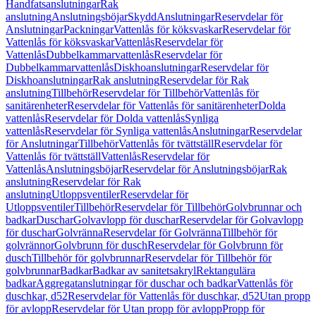
Handfatsanslutningar
Rak
anslutning
Anslutningsböjar
Skydd
Anslutningar
Reservdelar för
Anslutningar
Packningar
Vattenlås för köksvaskar
Reservdelar för
Vattenlås för köksvaskar
Vattenlås
Reservdelar för
Vattenlås
Dubbelkammarvattenlås
Reservdelar för
Dubbelkammarvattenlås
Diskhoanslutningar
Reservdelar för
Diskhoanslutningar
Rak anslutning
Reservdelar för Rak
anslutning
Tillbehör
Reservdelar för Tillbehör
Vattenlås för
sanitärenheter
Reservdelar för Vattenlås för sanitärenheter
Dolda
vattenlås
Reservdelar för Dolda vattenlås
Synliga
vattenlås
Reservdelar för Synliga vattenlås
Anslutningar
Reservdelar
för Anslutningar
Tillbehör
Vattenlås för tvättställ
Reservdelar för
Vattenlås för tvättställ
Vattenlås
Reservdelar för
Vattenlås
Anslutningsböjar
Reservdelar för Anslutningsböjar
Rak
anslutning
Reservdelar för Rak
anslutning
Utloppsventiler
Reservdelar för
Utloppsventiler
Tillbehör
Reservdelar för Tillbehör
Golvbrunnar och
badkar
Duschar
Golvavlopp för duschar
Reservdelar för Golvavlopp
för duschar
Golvränna
Reservdelar för Golvränna
Tillbehör för
golvrännor
Golvbrunn för dusch
Reservdelar för Golvbrunn för
dusch
Tillbehör för golvbrunnar
Reservdelar för Tillbehör för
golvbrunnar
Badkar
Badkar av sanitetsakryl
Rektangulära
badkar
Aggregatanslutningar för duschar och badkar
Vattenlås för
duschkar, d52
Reservdelar för Vattenlås för duschkar, d52
Utan propp
för avlopp
Reservdelar för Utan propp för avlopp
Propp för