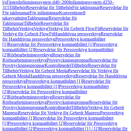
l/s
Fästen
Infästningssystem d40–200
Infästningssystem d250–
315
Tillbehör
Reservdelar för Tillbehör
För takbrunnar
Reservdelar för
För takbrunnar
För infästningar
Konventionell
takavvattning
Takbrunnar
Reservdelar för
Takbrunnar
Tillbehör
Reservdelar för
Tillbehör
Verktyg
Verktyg
Verktyg för Geberit FlowFit
Reservdelar för
Verktyg för Geberit FlowFit
Handdrivna pressverktyg
Reservdelar
för Handdrivna pressverktyg
Pressverktyg kompatibilitet
[1]
Reservdelar för Pressverktyg kompatibilitet [1]
Pressverktyg
kompatibilitet [2]
Reservdelar för Pressverktyg kompatibilitet
[2]
Rörbearbetningsverktyg
Reservdelar för
Rörbearbetningsverktyg
Provtryckningsproppar
Reservdelar för
Provtryckningsproppar
Kontrollmedel
Tillbehör
Reservdelar för
Tillbehör
Verktyg för Geberit Mepla
Reservdelar för Verktyg för
Geberit Mepla
Handdrivna pressverktyg
Reservdelar för Handdrivna
pressverktyg
Pressverktyg kompatibilitet [1]
Reservdelar för
Pressverktyg kompatibilitet [1]
Pressverktyg kompatibilitet
[2]
Reservdelar för Pressverktyg kompatibilitet
[2]
Rörbearbetningsverktyg
Reservdelar för
Rörbearbetningsverktyg
Provtryckningsproppar
Reservdelar för
Provtryckningsproppar
Kontrollmedel
Tillbehör
Verktyg för Geberit
Mapress
Reservdelar för Verktyg för Geberit Mapress
Pressverktyg
kompatibilitet [1]
Reservdelar för Pressverktyg kompatibilitet
[1]
Pressverktyg kompatibilitet [2]
Reservdelar för Pressverktyg
kompatibilitet [2]
Pressverktyg kompatibilitet [1] / [2]
Reservdelar för