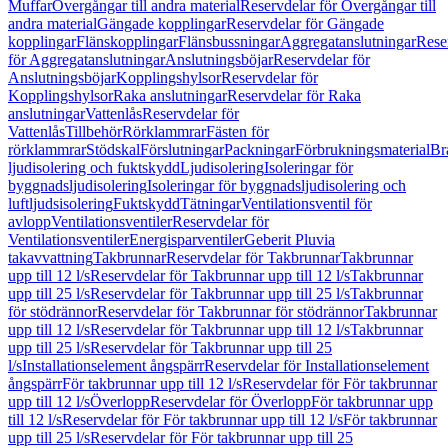
Muffar
Övergångar till andra material
Reservdelar för Övergångar till
andra material
Gängade kopplingar
Reservdelar för Gängade
kopplingar
Flänskopplingar
Flänsbussningar
Aggregatanslutningar
Rese
för Aggregatanslutningar
Anslutningsböjar
Reservdelar för
Anslutningsböjar
Kopplingshylsor
Reservdelar för
Kopplingshylsor
Raka anslutningar
Reservdelar för Raka
anslutningar
Vattenlås
Reservdelar för
Vattenlås
Tillbehör
Rörklammrar
Fästen för
rörklammrar
Stödskal
Förslutningar
Packningar
Förbrukningsmaterial
Br
ljudisolering och fuktskydd
Ljudisolering
Isoleringar för
byggnadsljudisolering
Isoleringar för byggnadsljudisolering och
luftljudsisolering
Fuktskydd
Tätningar
Ventilationsventil för
avlopp
Ventilationsventiler
Reservdelar för
Ventilationsventiler
Energisparventiler
Geberit Pluvia
takavvattning
Takbrunnar
Reservdelar för Takbrunnar
Takbrunnar
upp till 12 l/s
Reservdelar för Takbrunnar upp till 12 l/s
Takbrunnar
upp till 25 l/s
Reservdelar för Takbrunnar upp till 25 l/s
Takbrunnar
för stödrännor
Reservdelar för Takbrunnar för stödrännor
Takbrunnar
upp till 12 l/s
Reservdelar för Takbrunnar upp till 12 l/s
Takbrunnar
upp till 25 l/s
Reservdelar för Takbrunnar upp till 25
l/s
Installationselement ångspärr
Reservdelar för Installationselement
ångspärr
För takbrunnar upp till 12 l/s
Reservdelar för För takbrunnar
upp till 12 l/s
Överlopp
Reservdelar för Överlopp
För takbrunnar upp
till 12 l/s
Reservdelar för För takbrunnar upp till 12 l/s
För takbrunnar
upp till 25 l/s
Reservdelar för För takbrunnar upp till 25