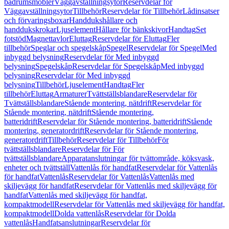
badrumsmöbler
Väggavställningsytor
Reservdelar för
Väggavställningsytor
Tillbehör
Reservdelar för Tillbehör
Lådinsatser
och förvaringsboxar
Handdukshållare och
handdukskrokar
Ljuselement
Hållare för bänkskivor
Handtag
Set
fotstöd
Magnettavlor
Eluttag
Reservdelar för Eluttag
Fler
tillbehör
Speglar och spegelskåp
Spegel
Reservdelar för Spegel
Med
inbyggd belysning
Reservdelar för Med inbyggd
belysning
Spegelskåp
Reservdelar för Spegelskåp
Med inbyggd
belysning
Reservdelar för Med inbyggd
belysning
Tillbehör
Ljuselement
Handtag
Fler
tillbehör
Eluttag
Armaturer
Tvättställsblandare
Reservdelar för
Tvättställsblandare
Stående montering, nätdrift
Reservdelar för
Stående montering, nätdrift
Stående montering,
batteridrift
Reservdelar för Stående montering, batteridrift
Stående
montering, generatordrift
Reservdelar för Stående montering,
generatordrift
Tillbehör
Reservdelar för Tillbehör
För
tvättställsblandare
Reservdelar för För
tvättställsblandare
Apparatanslutningar för tvättområde, köksvask,
enheter och tvättställ
Vattenlås för handfat
Reservdelar för Vattenlås
för handfat
Vattenlås
Reservdelar för Vattenlås
Vattenlås med
skiljevägg för handfat
Reservdelar för Vattenlås med skiljevägg för
handfat
Vattenlås med skiljevägg för handfat,
kompaktmodell
Reservdelar för Vattenlås med skiljevägg för handfat,
kompaktmodell
Dolda vattenlås
Reservdelar för Dolda
vattenlås
Handfatsanslutningar
Reservdelar för