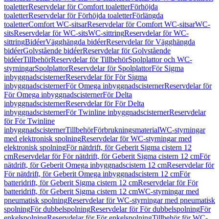
toaletter
Reservdelar för Comfort toaletter
Förhöjda
toaletter
Reservdelar för Förhöjda toaletter
Förlängda
toaletter
Comfort WC-sitsar
Reservdelar för Comfort WC-sitsar
WC-
sits
Reservdelar för WC-sits
WC-sittring
Reservdelar för WC-
sittring
Bidéer
Vägghängda bidéer
Reservdelar för Vägghängda
bidéer
Golvstående bidéer
Reservdelar för Golvstående
bidéer
Tillbehör
Reservdelar för Tillbehör
Spolplattor och WC-
styrningar
Spolplattor
Reservdelar för Spolplattor
För Sigma
inbyggnadscisterner
Reservdelar för För Sigma
inbyggnadscisterner
För Omega inbyggnadscisterner
Reservdelar för
För Omega inbyggnadscisterner
För Delta
inbyggnadscisterner
Reservdelar för För Delta
inbyggnadscisterner
För Twinline inbyggnadscisterner
Reservdelar
för För Twinline
inbyggnadscisterner
Tillbehör
Förbrukningsmaterial
WC-styrningar
med elektronisk spolning
Reservdelar för WC-styrningar med
elektronisk spolning
För nätdrift, för Geberit Sigma cistern 12
cm
Reservdelar för För nätdrift, för Geberit Sigma cistern 12 cm
För
nätdrift, för Geberit Omega inbyggnadscistern 12 cm
Reservdelar för
För nätdrift, för Geberit Omega inbyggnadscistern 12 cm
För
batteridrift, för Geberit Sigma cistern 12 cm
Reservdelar för För
batteridrift, för Geberit Sigma cistern 12 cm
WC-styrningar med
pneumatisk spolning
Reservdelar för WC-styrningar med pneumatisk
spolning
För dubbelspolning
Reservdelar för För dubbelspolning
För
enkelspolning
Reservdelar för För enkelspolning
Tillbehör för WC-