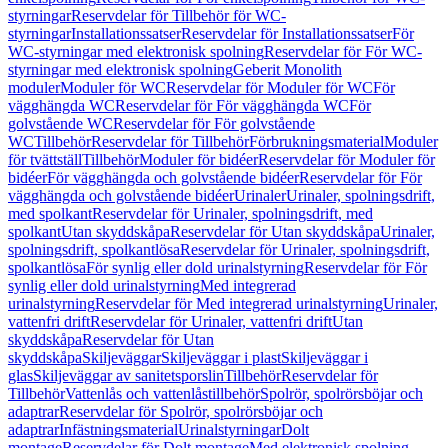
styrningar
Reservdelar för Tillbehör för WC-
styrningar
Installationssatser
Reservdelar för Installationssatser
För
WC-styrningar med elektronisk spolning
Reservdelar för För WC-
styrningar med elektronisk spolning
Geberit Monolith
moduler
Moduler för WC
Reservdelar för Moduler för WC
För
vägghängda WC
Reservdelar för För vägghängda WC
För
golvstående WC
Reservdelar för För golvstående
WC
Tillbehör
Reservdelar för Tillbehör
Förbrukningsmaterial
Moduler
för tvättställ
Tillbehör
Moduler för bidéer
Reservdelar för Moduler för
bidéer
För vägghängda och golvstående bidéer
Reservdelar för För
vägghängda och golvstående bidéer
Urinaler
Urinaler, spolningsdrift,
med spolkant
Reservdelar för Urinaler, spolningsdrift, med
spolkant
Utan skyddskåpa
Reservdelar för Utan skyddskåpa
Urinaler,
spolningsdrift, spolkantlösa
Reservdelar för Urinaler, spolningsdrift,
spolkantlösa
För synlig eller dold urinalstyrning
Reservdelar för För
synlig eller dold urinalstyrning
Med integrerad
urinalstyrning
Reservdelar för Med integrerad urinalstyrning
Urinaler,
vattenfri drift
Reservdelar för Urinaler, vattenfri drift
Utan
skyddskåpa
Reservdelar för Utan
skyddskåpa
Skiljeväggar
Skiljeväggar i plast
Skiljeväggar i
glas
Skiljeväggar av sanitetsporslin
Tillbehör
Reservdelar för
Tillbehör
Vattenlås och vattenlåstillbehör
Spolrör, spolrörsböjar och
adaptrar
Reservdelar för Spolrör, spolrörsböjar och
adaptrar
Infästningsmaterial
Urinalstyrningar
Dolt
montage
Reservdelar för Dolt montage
Med elektronisk spolning,