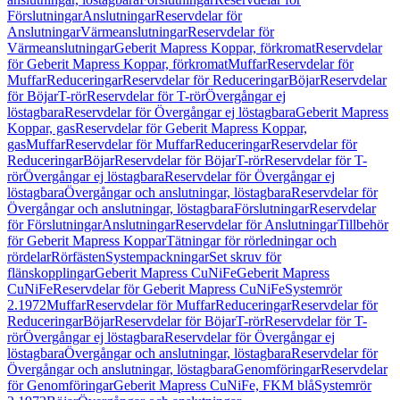
Förslutningar
Anslutningar
Reservdelar för
Anslutningar
Värmeanslutningar
Reservdelar för
Värmeanslutningar
Geberit Mapress Koppar, förkromat
Reservdelar
för Geberit Mapress Koppar, förkromat
Muffar
Reservdelar för
Muffar
Reduceringar
Reservdelar för Reduceringar
Böjar
Reservdelar
för Böjar
T-rör
Reservdelar för T-rör
Övergångar ej
löstagbara
Reservdelar för Övergångar ej löstagbara
Geberit Mapress
Koppar, gas
Reservdelar för Geberit Mapress Koppar,
gas
Muffar
Reservdelar för Muffar
Reduceringar
Reservdelar för
Reduceringar
Böjar
Reservdelar för Böjar
T-rör
Reservdelar för T-
rör
Övergångar ej löstagbara
Reservdelar för Övergångar ej
löstagbara
Övergångar och anslutningar, löstagbara
Reservdelar för
Övergångar och anslutningar, löstagbara
Förslutningar
Reservdelar
för Förslutningar
Anslutningar
Reservdelar för Anslutningar
Tillbehör
för Geberit Mapress Koppar
Tätningar för rörledningar och
rördelar
Rörfästen
Systempackningar
Set skruv för
flänskopplingar
Geberit Mapress CuNiFe
Geberit Mapress
CuNiFe
Reservdelar för Geberit Mapress CuNiFe
Systemrör
2.1972
Muffar
Reservdelar för Muffar
Reduceringar
Reservdelar för
Reduceringar
Böjar
Reservdelar för Böjar
T-rör
Reservdelar för T-
rör
Övergångar ej löstagbara
Reservdelar för Övergångar ej
löstagbara
Övergångar och anslutningar, löstagbara
Reservdelar för
Övergångar och anslutningar, löstagbara
Genomföringar
Reservdelar
för Genomföringar
Geberit Mapress CuNiFe, FKM blå
Systemrör