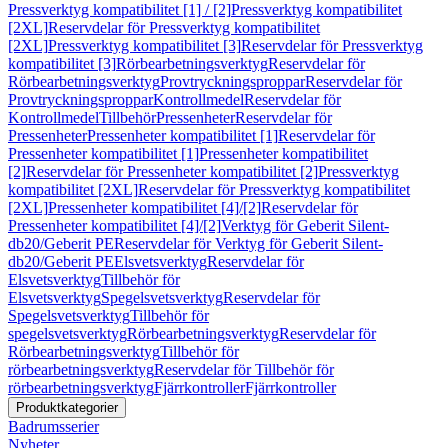
Pressverktyg kompatibilitet [1] / [2]
Pressverktyg kompatibilitet
[2XL]
Reservdelar för Pressverktyg kompatibilitet
[2XL]
Pressverktyg kompatibilitet [3]
Reservdelar för Pressverktyg
kompatibilitet [3]
Rörbearbetningsverktyg
Reservdelar för
Rörbearbetningsverktyg
Provtryckningsproppar
Reservdelar för
Provtryckningsproppar
Kontrollmedel
Reservdelar för
Kontrollmedel
Tillbehör
Pressenheter
Reservdelar för
Pressenheter
Pressenheter kompatibilitet [1]
Reservdelar för
Pressenheter kompatibilitet [1]
Pressenheter kompatibilitet
[2]
Reservdelar för Pressenheter kompatibilitet [2]
Pressverktyg
kompatibilitet [2XL]
Reservdelar för Pressverktyg kompatibilitet
[2XL]
Pressenheter kompatibilitet [4]/[2]
Reservdelar för
Pressenheter kompatibilitet [4]/[2]
Verktyg för Geberit Silent-
db20/Geberit PE
Reservdelar för Verktyg för Geberit Silent-
db20/Geberit PE
Elsvetsverktyg
Reservdelar för
Elsvetsverktyg
Tillbehör för
Elsvetsverktyg
Spegelsvetsverktyg
Reservdelar för
Spegelsvetsverktyg
Tillbehör för
spegelsvetsverktyg
Rörbearbetningsverktyg
Reservdelar för
Rörbearbetningsverktyg
Tillbehör för
rörbearbetningsverktyg
Reservdelar för Tillbehör för
rörbearbetningsverktyg
Fjärrkontroller
Fjärrkontroller
Produktkategorier
Badrumsserier
Nyheter