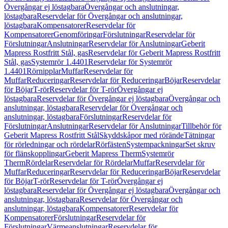
Övergångar ej löstagbara
Övergångar och anslutningar,
löstagbara
Reservdelar för Övergångar och anslutningar,
löstagbara
Kompensatorer
Reservdelar för
Kompensatorer
Genomföringar
Förslutningar
Reservdelar för
Förslutningar
Anslutningar
Reservdelar för Anslutningar
Geberit
Mapress Rostfritt Stål, gas
Reservdelar för Geberit Mapress Rostfritt
Stål, gas
Systemrör 1.4401
Reservdelar för Systemrör
1.4401
Rörnipplar
Muffar
Reservdelar för
Muffar
Reduceringar
Reservdelar för Reduceringar
Böjar
Reservdelar
för Böjar
T-rör
Reservdelar för T-rör
Övergångar ej
löstagbara
Reservdelar för Övergångar ej löstagbara
Övergångar och
anslutningar, löstagbara
Reservdelar för Övergångar och
anslutningar, löstagbara
Förslutningar
Reservdelar för
Förslutningar
Anslutningar
Reservdelar för Anslutningar
Tillbehör för
Geberit Mapress Rostfritt Stål
Skyddskåpor med rörände
Tätningar
för rörledningar och rördelar
Rörfästen
Systempackningar
Set skruv
för flänskopplingar
Geberit Mapress Therm
Systemrör
Therm
Rördelar
Reservdelar för Rördelar
Muffar
Reservdelar för
Muffar
Reduceringar
Reservdelar för Reduceringar
Böjar
Reservdelar
för Böjar
T-rör
Reservdelar för T-rör
Övergångar ej
löstagbara
Reservdelar för Övergångar ej löstagbara
Övergångar och
anslutningar, löstagbara
Reservdelar för Övergångar och
anslutningar, löstagbara
Kompensatorer
Reservdelar för
Kompensatorer
Förslutningar
Reservdelar för
Förslutningar
Värmeanslutningar
Reservdelar för