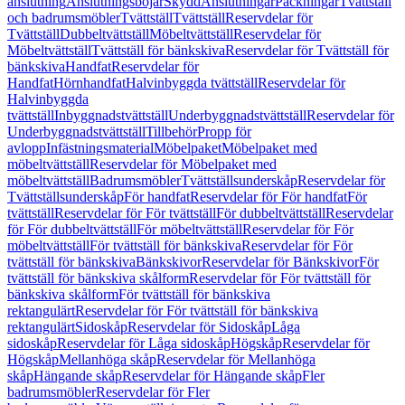
anslutning
Anslutningsböjar
Skydd
Anslutningar
Packningar
Tvättställ
och badrumsmöbler
Tvättställ
Tvättställ
Reservdelar för
Tvättställ
Dubbeltvättställ
Möbeltvättställ
Reservdelar för
Möbeltvättställ
Tvättställ för bänkskiva
Reservdelar för Tvättställ för
bänkskiva
Handfat
Reservdelar för
Handfat
Hörnhandfat
Halvinbyggda tvättställ
Reservdelar för
Halvinbyggda
tvättställ
Inbyggnadstvättställ
Underbyggnadstvättställ
Reservdelar för
Underbyggnadstvättställ
Tillbehör
Propp för
avlopp
Infästningsmaterial
Möbelpaket
Möbelpaket med
möbeltvättställ
Reservdelar för Möbelpaket med
möbeltvättställ
Badrumsmöbler
Tvättställsunderskåp
Reservdelar för
Tvättställsunderskåp
För handfat
Reservdelar för För handfat
För
tvättställ
Reservdelar för För tvättställ
För dubbeltvättställ
Reservdelar
för För dubbeltvättställ
För möbeltvättställ
Reservdelar för För
möbeltvättställ
För tvättställ för bänkskiva
Reservdelar för För
tvättställ för bänkskiva
Bänkskivor
Reservdelar för Bänkskivor
För
tvättställ för bänkskiva skålform
Reservdelar för För tvättställ för
bänkskiva skålform
För tvättställ för bänkskiva
rektangulärt
Reservdelar för För tvättställ för bänkskiva
rektangulärt
Sidoskåp
Reservdelar för Sidoskåp
Låga
sidoskåp
Reservdelar för Låga sidoskåp
Högskåp
Reservdelar för
Högskåp
Mellanhöga skåp
Reservdelar för Mellanhöga
skåp
Hängande skåp
Reservdelar för Hängande skåp
Fler
badrumsmöbler
Reservdelar för Fler