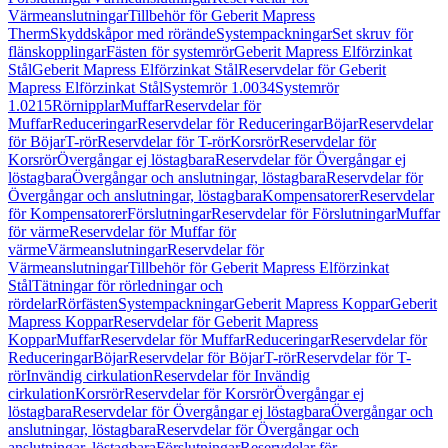
Värmeanslutningar
Tillbehör för Geberit Mapress
Therm
Skyddskåpor med rörände
Systempackningar
Set skruv för
flänskopplingar
Fästen för systemrör
Geberit Mapress Elförzinkat
Stål
Geberit Mapress Elförzinkat Stål
Reservdelar för Geberit
Mapress Elförzinkat Stål
Systemrör 1.0034
Systemrör
1.0215
Rörnipplar
Muffar
Reservdelar för
Muffar
Reduceringar
Reservdelar för Reduceringar
Böjar
Reservdelar
för Böjar
T-rör
Reservdelar för T-rör
Korsrör
Reservdelar för
Korsrör
Övergångar ej löstagbara
Reservdelar för Övergångar ej
löstagbara
Övergångar och anslutningar, löstagbara
Reservdelar för
Övergångar och anslutningar, löstagbara
Kompensatorer
Reservdelar
för Kompensatorer
Förslutningar
Reservdelar för Förslutningar
Muffar
för värme
Reservdelar för Muffar för
värme
Värmeanslutningar
Reservdelar för
Värmeanslutningar
Tillbehör för Geberit Mapress Elförzinkat
Stål
Tätningar för rörledningar och
rördelar
Rörfästen
Systempackningar
Geberit Mapress Koppar
Geberit
Mapress Koppar
Reservdelar för Geberit Mapress
Koppar
Muffar
Reservdelar för Muffar
Reduceringar
Reservdelar för
Reduceringar
Böjar
Reservdelar för Böjar
T-rör
Reservdelar för T-
rör
Invändig cirkulation
Reservdelar för Invändig
cirkulation
Korsrör
Reservdelar för Korsrör
Övergångar ej
löstagbara
Reservdelar för Övergångar ej löstagbara
Övergångar och
anslutningar, löstagbara
Reservdelar för Övergångar och
anslutningar, löstagbara
Förslutningar
Reservdelar för