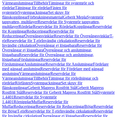
Värmeanslutningar
Tillbehör
Tätningar för systemrör och
rördelar
Tätningar för rördelar
Fästen för
systemrör
Systempackningar
Set skruv för
flänskopplingar
Förbrukningsmaterial
Geberit Mepla
Systemrör
tappvatten, multilayer
Reservdelar för Systemrör tappvatten,
multilayer
Rördelar
Reservdelar för Rördelar
Kopplingar
Reservdelar
för Kopplingar
Reduceringar
Reservdelar för
Reduceringar
Övergångsvinklar
Reservdelar för Övergångsvinklar
T-
rör
Reservdelar för T-rör
Invändig cirkulation
Reservdelar för
Invändig cirkulation
Övergångar ej löstagbara
Reservdelar för
Övergångar ej löstagbara
Övergångar och anslutningar,
löstagbara
Reservdelar för Övergångar och anslutningar,
löstagbara
Förslutningar
Reservdelar för
Förslutningar
Anslutningar
Reservdelar för Anslutningar
Fördelare
med gängad anslutning
Reservdelar för Fördelare med gängad
anslutning
Värmeanslutningar
Reservdelar för
Värmeanslutningar
Tillbehör
Tätningar för rörledningar och
rördelar
Rörfästen
Systempackningar
Set skruv för
flänskopplingar
Geberit Mapress Rostfritt Stål
Geberit Mapress
Rostfritt Stål
Reservdelar för Geberit Mapress Rostfritt Stål
Systemrör
1.4401
Reservdelar för Systemrör
1.4401
Rörnipplar
Muffar
Reservdelar för
Muffar
Reduceringar
Reservdelar för Reduceringar
Böjar
Reservdelar
för Böjar
T-rör
Reservdelar för T-rör
Invändig cirkulation
Reservdelar
för Invändig cirkulation
Övergångar ej löstagbara
Reservdelar för