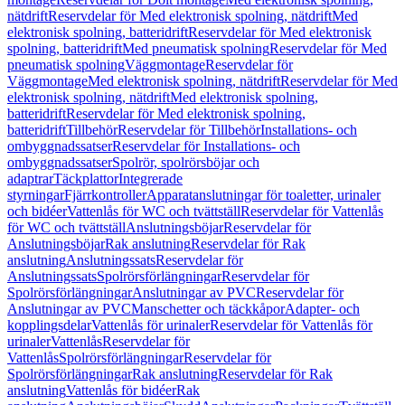
nätdrift
Reservdelar för Med elektronisk spolning, nätdrift
Med
elektronisk spolning, batteridrift
Reservdelar för Med elektronisk
spolning, batteridrift
Med pneumatisk spolning
Reservdelar för Med
pneumatisk spolning
Väggmontage
Reservdelar för
Väggmontage
Med elektronisk spolning, nätdrift
Reservdelar för Med
elektronisk spolning, nätdrift
Med elektronisk spolning,
batteridrift
Reservdelar för Med elektronisk spolning,
batteridrift
Tillbehör
Reservdelar för Tillbehör
Installations- och
ombyggnadssatser
Reservdelar för Installations- och
ombyggnadssatser
Spolrör, spolrörsböjar och
adaptrar
Täckplattor
Integrerade
styrningar
Fjärrkontroller
Apparatanslutningar för toaletter, urinaler
och bidéer
Vattenlås för WC och tvättställ
Reservdelar för Vattenlås
för WC och tvättställ
Anslutningsböjar
Reservdelar för
Anslutningsböjar
Rak anslutning
Reservdelar för Rak
anslutning
Anslutningssats
Reservdelar för
Anslutningssats
Spolrörsförlängningar
Reservdelar för
Spolrörsförlängningar
Anslutningar av PVC
Reservdelar för
Anslutningar av PVC
Manschetter och täckkåpor
Adapter- och
kopplingsdelar
Vattenlås för urinaler
Reservdelar för Vattenlås för
urinaler
Vattenlås
Reservdelar för
Vattenlås
Spolrörsförlängningar
Reservdelar för
Spolrörsförlängningar
Rak anslutning
Reservdelar för Rak
anslutning
Vattenlås för bidéer
Rak