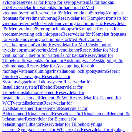
avlopp
Reservdelar för Propp för avlopp
Vattenlås för badkar,
d52
Reservdelar för Vattenlås för badkar, d52
Med
vredmanövrering
Reservdelar för Med vredmanövrering
Komplett
frontsats för vredmanövrering
Reservdelar för Komplett frontsats för
vredmanövrering
Med vredmanövrering och inloppsrör
Reservdelar
för Med vredmanövrering och inloppsrör
Komplett frontsats för
vredmanövrering och inloppsrör
Reservdelar för Komplett frontsats
för vredmanövrering och inloppsrör
Med PushControl
tryckknappsmanövrering
Reservdelar för Med PushControl
tryckknappsmanövrering
Med ventilkonor
Reservdelar för Med
ventilkonor
Tillbehör för vattenlås för badkar
Reservdelar för
Tillbehör för vattenlås för badkar
Anslutningssats
Avstängning för
dolt montage
Reservdelar för Avstängning för dolt
montage
Vattenanslutningar
Installations- och spolsystem
Geberit
Duofix
Systemväggar
Reservdelar för
Systemväggar
Installationssystem
Reservdelar för
Installationssystem
Tillbehör
Reservdelar för
Tillbehör
Installationselement
Reservdelar för
Installationselement
Element för WC
Reservdelar för Element för
WC
Tvättställselement
Reservdelar för
Tvättställselement
Bidéelement
Reservdelar för
Bidéelement
Urinalelement
Reservdelar för Urinalelement
Element för
belastningar
Reservdelar för Element för
belastningar
Tillbehör
Reservdelar för Tillbehör
Synliga
cisterner
Synliga cisterner för WC, av plast
Reservdelar för Synliga