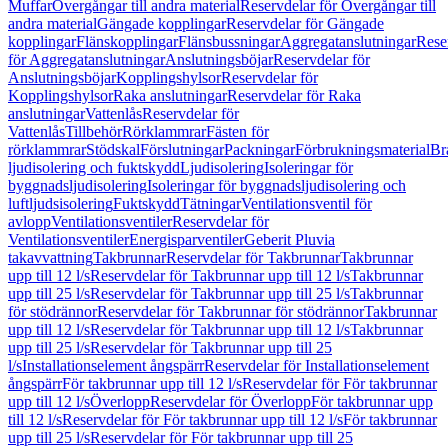
Muffar
Övergångar till andra material
Reservdelar för Övergångar till
andra material
Gängade kopplingar
Reservdelar för Gängade
kopplingar
Flänskopplingar
Flänsbussningar
Aggregatanslutningar
Rese
för Aggregatanslutningar
Anslutningsböjar
Reservdelar för
Anslutningsböjar
Kopplingshylsor
Reservdelar för
Kopplingshylsor
Raka anslutningar
Reservdelar för Raka
anslutningar
Vattenlås
Reservdelar för
Vattenlås
Tillbehör
Rörklammrar
Fästen för
rörklammrar
Stödskal
Förslutningar
Packningar
Förbrukningsmaterial
Br
ljudisolering och fuktskydd
Ljudisolering
Isoleringar för
byggnadsljudisolering
Isoleringar för byggnadsljudisolering och
luftljudsisolering
Fuktskydd
Tätningar
Ventilationsventil för
avlopp
Ventilationsventiler
Reservdelar för
Ventilationsventiler
Energisparventiler
Geberit Pluvia
takavvattning
Takbrunnar
Reservdelar för Takbrunnar
Takbrunnar
upp till 12 l/s
Reservdelar för Takbrunnar upp till 12 l/s
Takbrunnar
upp till 25 l/s
Reservdelar för Takbrunnar upp till 25 l/s
Takbrunnar
för stödrännor
Reservdelar för Takbrunnar för stödrännor
Takbrunnar
upp till 12 l/s
Reservdelar för Takbrunnar upp till 12 l/s
Takbrunnar
upp till 25 l/s
Reservdelar för Takbrunnar upp till 25
l/s
Installationselement ångspärr
Reservdelar för Installationselement
ångspärr
För takbrunnar upp till 12 l/s
Reservdelar för För takbrunnar
upp till 12 l/s
Överlopp
Reservdelar för Överlopp
För takbrunnar upp
till 12 l/s
Reservdelar för För takbrunnar upp till 12 l/s
För takbrunnar
upp till 25 l/s
Reservdelar för För takbrunnar upp till 25