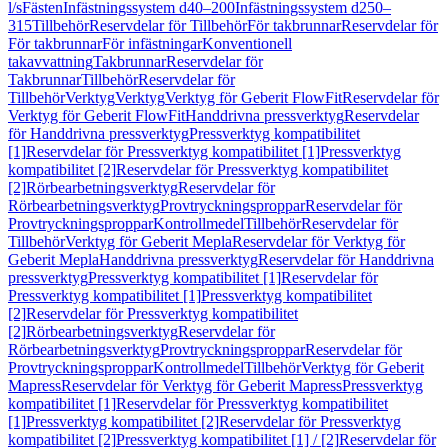
l/s
Fästen
Infästningssystem d40–200
Infästningssystem d250–
315
Tillbehör
Reservdelar för Tillbehör
För takbrunnar
Reservdelar för
För takbrunnar
För infästningar
Konventionell
takavvattning
Takbrunnar
Reservdelar för
Takbrunnar
Tillbehör
Reservdelar för
Tillbehör
Verktyg
Verktyg
Verktyg för Geberit FlowFit
Reservdelar för
Verktyg för Geberit FlowFit
Handdrivna pressverktyg
Reservdelar
för Handdrivna pressverktyg
Pressverktyg kompatibilitet
[1]
Reservdelar för Pressverktyg kompatibilitet [1]
Pressverktyg
kompatibilitet [2]
Reservdelar för Pressverktyg kompatibilitet
[2]
Rörbearbetningsverktyg
Reservdelar för
Rörbearbetningsverktyg
Provtryckningsproppar
Reservdelar för
Provtryckningsproppar
Kontrollmedel
Tillbehör
Reservdelar för
Tillbehör
Verktyg för Geberit Mepla
Reservdelar för Verktyg för
Geberit Mepla
Handdrivna pressverktyg
Reservdelar för Handdrivna
pressverktyg
Pressverktyg kompatibilitet [1]
Reservdelar för
Pressverktyg kompatibilitet [1]
Pressverktyg kompatibilitet
[2]
Reservdelar för Pressverktyg kompatibilitet
[2]
Rörbearbetningsverktyg
Reservdelar för
Rörbearbetningsverktyg
Provtryckningsproppar
Reservdelar för
Provtryckningsproppar
Kontrollmedel
Tillbehör
Verktyg för Geberit
Mapress
Reservdelar för Verktyg för Geberit Mapress
Pressverktyg
kompatibilitet [1]
Reservdelar för Pressverktyg kompatibilitet
[1]
Pressverktyg kompatibilitet [2]
Reservdelar för Pressverktyg
kompatibilitet [2]
Pressverktyg kompatibilitet [1] / [2]
Reservdelar för