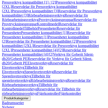
Pressverktyg kompatibilitet [1] / [2]
Pressverktyg kompatibilitet
[2XL]
Reservdelar för Pressverktyg kompatibilitet
[2XL]
Pressverktyg kompatibilitet [3]
Reservdelar för Pressverktyg
kompatibilitet [3]
Rörbearbetningsverktyg
Reservdelar för
Rörbearbetningsverktyg
Provtryckningsproppar
Reservdelar för
Provtryckningsproppar
Kontrollmedel
Reservdelar för
Kontrollmedel
Tillbehör
Pressenheter
Reservdelar för
Pressenheter
Pressenheter kompatibilitet [1]
Reservdelar för
Pressenheter kompatibilitet [1]
Pressenheter kompatibilitet
[2]
Reservdelar för Pressenheter kompatibilitet [2]
Pressverktyg
kompatibilitet [2XL]
Reservdelar för Pressverktyg kompatibilitet
[2XL]
Pressenheter kompatibilitet [4]/[2]
Reservdelar för
Pressenheter kompatibilitet [4]/[2]
Verktyg för Geberit Silent-
db20/Geberit PE
Reservdelar för Verktyg för Geberit Silent-
db20/Geberit PE
Elsvetsverktyg
Reservdelar för
Elsvetsverktyg
Tillbehör för
Elsvetsverktyg
Spegelsvetsverktyg
Reservdelar för
Spegelsvetsverktyg
Tillbehör för
spegelsvetsverktyg
Rörbearbetningsverktyg
Reservdelar för
Rörbearbetningsverktyg
Tillbehör för
rörbearbetningsverktyg
Reservdelar för Tillbehör för
rörbearbetningsverktyg
Fjärrkontroller
Fjärrkontroller
Produktkategorier
Badrumsserier
Nyheter