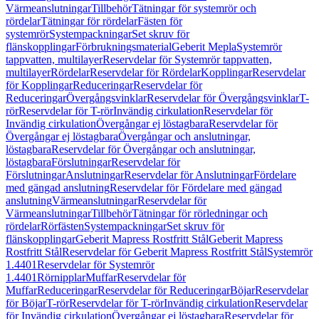
Värmeanslutningar
Tillbehör
Tätningar för systemrör och
rördelar
Tätningar för rördelar
Fästen för
systemrör
Systempackningar
Set skruv för
flänskopplingar
Förbrukningsmaterial
Geberit Mepla
Systemrör
tappvatten, multilayer
Reservdelar för Systemrör tappvatten,
multilayer
Rördelar
Reservdelar för Rördelar
Kopplingar
Reservdelar
för Kopplingar
Reduceringar
Reservdelar för
Reduceringar
Övergångsvinklar
Reservdelar för Övergångsvinklar
T-
rör
Reservdelar för T-rör
Invändig cirkulation
Reservdelar för
Invändig cirkulation
Övergångar ej löstagbara
Reservdelar för
Övergångar ej löstagbara
Övergångar och anslutningar,
löstagbara
Reservdelar för Övergångar och anslutningar,
löstagbara
Förslutningar
Reservdelar för
Förslutningar
Anslutningar
Reservdelar för Anslutningar
Fördelare
med gängad anslutning
Reservdelar för Fördelare med gängad
anslutning
Värmeanslutningar
Reservdelar för
Värmeanslutningar
Tillbehör
Tätningar för rörledningar och
rördelar
Rörfästen
Systempackningar
Set skruv för
flänskopplingar
Geberit Mapress Rostfritt Stål
Geberit Mapress
Rostfritt Stål
Reservdelar för Geberit Mapress Rostfritt Stål
Systemrör
1.4401
Reservdelar för Systemrör
1.4401
Rörnipplar
Muffar
Reservdelar för
Muffar
Reduceringar
Reservdelar för Reduceringar
Böjar
Reservdelar
för Böjar
T-rör
Reservdelar för T-rör
Invändig cirkulation
Reservdelar
för Invändig cirkulation
Övergångar ej löstagbara
Reservdelar för