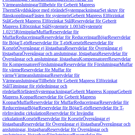
Värmeanslutningar
Tillbehör för Geberit Mapress
Therm
Skyddskåpor med rörände
Systempackningar
Set skruv för
flänskopplingar
Fästen för systemrör
Geberit Mapress Elförzinkat
Stål
Geberit Mapress Elförzinkat Stål
Reservdelar för Geberit
Mapress Elförzinkat Stål
Systemrör 1.0034
Systemrör
1.0215
Rörnipplar
Muffar
Reservdelar för
Muffar
Reduceringar
Reservdelar för Reduceringar
Böjar
Reservdelar
för Böjar
T-rör
Reservdelar för T-rör
Korsrör
Reservdelar för
Korsrör
Övergångar ej löstagbara
Reservdelar för Övergångar ej
löstagbara
Övergångar och anslutningar, löstagbara
Reservdelar för
Övergångar och anslutningar, löstagbara
Kompensatorer
Reservdelar
för Kompensatorer
Förslutningar
Reservdelar för Förslutningar
Muffar
för värme
Reservdelar för Muffar för
värme
Värmeanslutningar
Reservdelar för
Värmeanslutningar
Tillbehör för Geberit Mapress Elförzinkat
Stål
Tätningar för rörledningar och
rördelar
Rörfästen
Systempackningar
Geberit Mapress Koppar
Geberit
Mapress Koppar
Reservdelar för Geberit Mapress
Koppar
Muffar
Reservdelar för Muffar
Reduceringar
Reservdelar för
Reduceringar
Böjar
Reservdelar för Böjar
T-rör
Reservdelar för T-
rör
Invändig cirkulation
Reservdelar för Invändig
cirkulation
Korsrör
Reservdelar för Korsrör
Övergångar ej
löstagbara
Reservdelar för Övergångar ej löstagbara
Övergångar och
anslutningar, löstagbara
Reservdelar för Övergångar och
anslutningar, löstagbara
Förslutningar
Reservdelar för