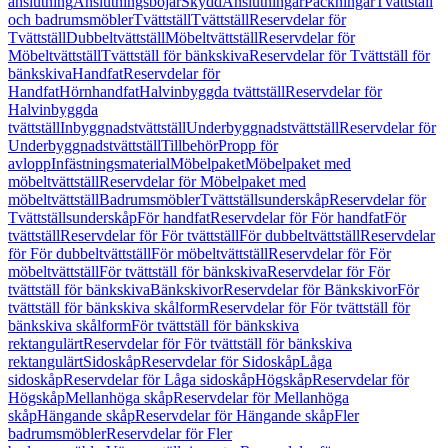
anslutning
Anslutningsböjar
Skydd
Anslutningar
Packningar
Tvättställ
och badrumsmöbler
Tvättställ
Tvättställ
Reservdelar för
Tvättställ
Dubbeltvättställ
Möbeltvättställ
Reservdelar för
Möbeltvättställ
Tvättställ för bänkskiva
Reservdelar för Tvättställ för
bänkskiva
Handfat
Reservdelar för
Handfat
Hörnhandfat
Halvinbyggda tvättställ
Reservdelar för
Halvinbyggda
tvättställ
Inbyggnadstvättställ
Underbyggnadstvättställ
Reservdelar för
Underbyggnadstvättställ
Tillbehör
Propp för
avlopp
Infästningsmaterial
Möbelpaket
Möbelpaket med
möbeltvättställ
Reservdelar för Möbelpaket med
möbeltvättställ
Badrumsmöbler
Tvättställsunderskåp
Reservdelar för
Tvättställsunderskåp
För handfat
Reservdelar för För handfat
För
tvättställ
Reservdelar för För tvättställ
För dubbeltvättställ
Reservdelar
för För dubbeltvättställ
För möbeltvättställ
Reservdelar för För
möbeltvättställ
För tvättställ för bänkskiva
Reservdelar för För
tvättställ för bänkskiva
Bänkskivor
Reservdelar för Bänkskivor
För
tvättställ för bänkskiva skålform
Reservdelar för För tvättställ för
bänkskiva skålform
För tvättställ för bänkskiva
rektangulärt
Reservdelar för För tvättställ för bänkskiva
rektangulärt
Sidoskåp
Reservdelar för Sidoskåp
Låga
sidoskåp
Reservdelar för Låga sidoskåp
Högskåp
Reservdelar för
Högskåp
Mellanhöga skåp
Reservdelar för Mellanhöga
skåp
Hängande skåp
Reservdelar för Hängande skåp
Fler
badrumsmöbler
Reservdelar för Fler