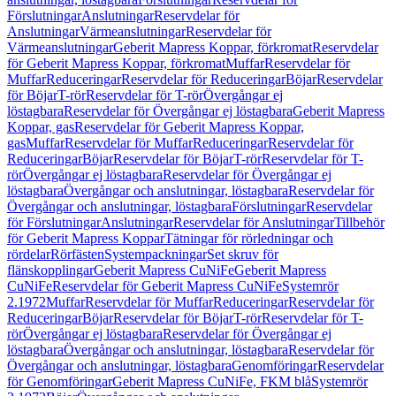
Förslutningar
Anslutningar
Reservdelar för
Anslutningar
Värmeanslutningar
Reservdelar för
Värmeanslutningar
Geberit Mapress Koppar, förkromat
Reservdelar
för Geberit Mapress Koppar, förkromat
Muffar
Reservdelar för
Muffar
Reduceringar
Reservdelar för Reduceringar
Böjar
Reservdelar
för Böjar
T-rör
Reservdelar för T-rör
Övergångar ej
löstagbara
Reservdelar för Övergångar ej löstagbara
Geberit Mapress
Koppar, gas
Reservdelar för Geberit Mapress Koppar,
gas
Muffar
Reservdelar för Muffar
Reduceringar
Reservdelar för
Reduceringar
Böjar
Reservdelar för Böjar
T-rör
Reservdelar för T-
rör
Övergångar ej löstagbara
Reservdelar för Övergångar ej
löstagbara
Övergångar och anslutningar, löstagbara
Reservdelar för
Övergångar och anslutningar, löstagbara
Förslutningar
Reservdelar
för Förslutningar
Anslutningar
Reservdelar för Anslutningar
Tillbehör
för Geberit Mapress Koppar
Tätningar för rörledningar och
rördelar
Rörfästen
Systempackningar
Set skruv för
flänskopplingar
Geberit Mapress CuNiFe
Geberit Mapress
CuNiFe
Reservdelar för Geberit Mapress CuNiFe
Systemrör
2.1972
Muffar
Reservdelar för Muffar
Reduceringar
Reservdelar för
Reduceringar
Böjar
Reservdelar för Böjar
T-rör
Reservdelar för T-
rör
Övergångar ej löstagbara
Reservdelar för Övergångar ej
löstagbara
Övergångar och anslutningar, löstagbara
Reservdelar för
Övergångar och anslutningar, löstagbara
Genomföringar
Reservdelar
för Genomföringar
Geberit Mapress CuNiFe, FKM blå
Systemrör