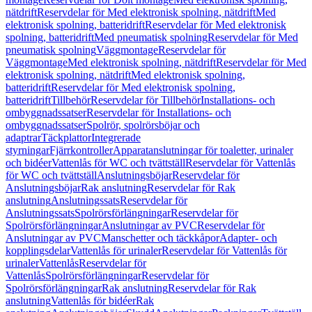
nätdrift
Reservdelar för Med elektronisk spolning, nätdrift
Med
elektronisk spolning, batteridrift
Reservdelar för Med elektronisk
spolning, batteridrift
Med pneumatisk spolning
Reservdelar för Med
pneumatisk spolning
Väggmontage
Reservdelar för
Väggmontage
Med elektronisk spolning, nätdrift
Reservdelar för Med
elektronisk spolning, nätdrift
Med elektronisk spolning,
batteridrift
Reservdelar för Med elektronisk spolning,
batteridrift
Tillbehör
Reservdelar för Tillbehör
Installations- och
ombyggnadssatser
Reservdelar för Installations- och
ombyggnadssatser
Spolrör, spolrörsböjar och
adaptrar
Täckplattor
Integrerade
styrningar
Fjärrkontroller
Apparatanslutningar för toaletter, urinaler
och bidéer
Vattenlås för WC och tvättställ
Reservdelar för Vattenlås
för WC och tvättställ
Anslutningsböjar
Reservdelar för
Anslutningsböjar
Rak anslutning
Reservdelar för Rak
anslutning
Anslutningssats
Reservdelar för
Anslutningssats
Spolrörsförlängningar
Reservdelar för
Spolrörsförlängningar
Anslutningar av PVC
Reservdelar för
Anslutningar av PVC
Manschetter och täckkåpor
Adapter- och
kopplingsdelar
Vattenlås för urinaler
Reservdelar för Vattenlås för
urinaler
Vattenlås
Reservdelar för
Vattenlås
Spolrörsförlängningar
Reservdelar för
Spolrörsförlängningar
Rak anslutning
Reservdelar för Rak
anslutning
Vattenlås för bidéer
Rak