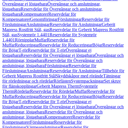
Övergångar ej löstagbara
Övergångar och anslutningar,
löstagbara
Reservdelar för Övergångar och anslutningar,
löstagbara
Kompensatorer
Reservdelar för
Kompensatorer
Genomföringar
Förslutningar
Reservdelar för
Förslutningar
Anslutningar
Reservdelar för Anslutningar
Geberit
Mapress Rostfritt Stål, gas
Reservdelar för Geberit Mapress Rostfritt
Stål, gas
Systemrör 1.4401
Reservdelar för Systemrör
1.4401
Rörnipplar
Muffar
Reservdelar för
Muffar
Reduceringar
Reservdelar för Reduceringar
Böjar
Reservdelar
för Böjar
T-rör
Reservdelar för T-rör
Övergångar ej
löstagbara
Reservdelar för Övergångar ej löstagbara
Övergångar och
anslutningar, löstagbara
Reservdelar för Övergångar och
anslutningar, löstagbara
Förslutningar
Reservdelar för
Förslutningar
Anslutningar
Reservdelar för Anslutningar
Tillbehör för
Geberit Mapress Rostfritt Stål
Skyddskåpor med rörände
Tätningar
för rörledningar och rördelar
Rörfästen
Systempackningar
Set skruv
för flänskopplingar
Geberit Mapress Therm
Systemrör
Therm
Rördelar
Reservdelar för Rördelar
Muffar
Reservdelar för
Muffar
Reduceringar
Reservdelar för Reduceringar
Böjar
Reservdelar
för Böjar
T-rör
Reservdelar för T-rör
Övergångar ej
löstagbara
Reservdelar för Övergångar ej löstagbara
Övergångar och
anslutningar, löstagbara
Reservdelar för Övergångar och
anslutningar, löstagbara
Kompensatorer
Reservdelar för
Kompensatorer
Förslutningar
Reservdelar för
Förslutningar
Värmeanslutningar
Reservdelar för