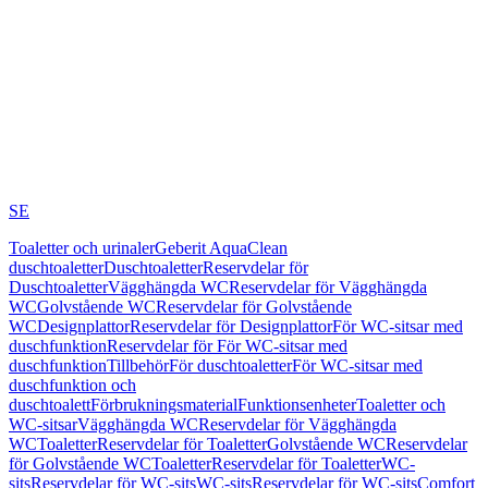
SE
Toaletter och urinaler
Geberit AquaClean
duschtoaletter
Duschtoaletter
Reservdelar för
Duschtoaletter
Vägghängda WC
Reservdelar för Vägghängda
WC
Golvstående WC
Reservdelar för Golvstående
WC
Designplattor
Reservdelar för Designplattor
För WC-sitsar med
duschfunktion
Reservdelar för För WC-sitsar med
duschfunktion
Tillbehör
För duschtoaletter
För WC-sitsar med
duschfunktion och
duschtoalett
Förbrukningsmaterial
Funktionsenheter
Toaletter och
WC-sitsar
Vägghängda WC
Reservdelar för Vägghängda
WC
Toaletter
Reservdelar för Toaletter
Golvstående WC
Reservdelar
för Golvstående WC
Toaletter
Reservdelar för Toaletter
WC-
sits
Reservdelar för WC-sits
WC-sits
Reservdelar för WC-sits
Comfort