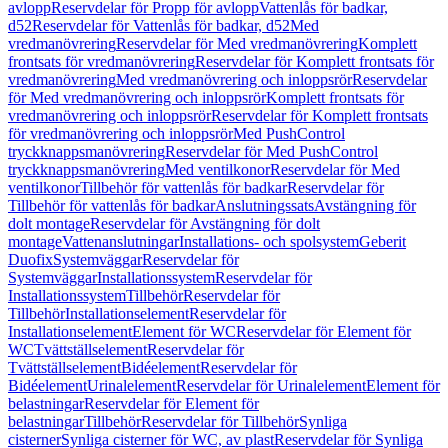
avlopp
Reservdelar för Propp för avlopp
Vattenlås för badkar,
d52
Reservdelar för Vattenlås för badkar, d52
Med
vredmanövrering
Reservdelar för Med vredmanövrering
Komplett
frontsats för vredmanövrering
Reservdelar för Komplett frontsats för
vredmanövrering
Med vredmanövrering och inloppsrör
Reservdelar
för Med vredmanövrering och inloppsrör
Komplett frontsats för
vredmanövrering och inloppsrör
Reservdelar för Komplett frontsats
för vredmanövrering och inloppsrör
Med PushControl
tryckknappsmanövrering
Reservdelar för Med PushControl
tryckknappsmanövrering
Med ventilkonor
Reservdelar för Med
ventilkonor
Tillbehör för vattenlås för badkar
Reservdelar för
Tillbehör för vattenlås för badkar
Anslutningssats
Avstängning för
dolt montage
Reservdelar för Avstängning för dolt
montage
Vattenanslutningar
Installations- och spolsystem
Geberit
Duofix
Systemväggar
Reservdelar för
Systemväggar
Installationssystem
Reservdelar för
Installationssystem
Tillbehör
Reservdelar för
Tillbehör
Installationselement
Reservdelar för
Installationselement
Element för WC
Reservdelar för Element för
WC
Tvättställselement
Reservdelar för
Tvättställselement
Bidéelement
Reservdelar för
Bidéelement
Urinalelement
Reservdelar för Urinalelement
Element för
belastningar
Reservdelar för Element för
belastningar
Tillbehör
Reservdelar för Tillbehör
Synliga
cisterner
Synliga cisterner för WC, av plast
Reservdelar för Synliga