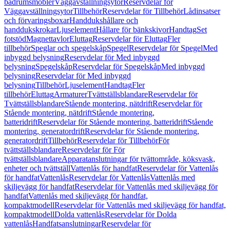
badrumsmöbler
Väggavställningsytor
Reservdelar för
Väggavställningsytor
Tillbehör
Reservdelar för Tillbehör
Lådinsatser
och förvaringsboxar
Handdukshållare och
handdukskrokar
Ljuselement
Hållare för bänkskivor
Handtag
Set
fotstöd
Magnettavlor
Eluttag
Reservdelar för Eluttag
Fler
tillbehör
Speglar och spegelskåp
Spegel
Reservdelar för Spegel
Med
inbyggd belysning
Reservdelar för Med inbyggd
belysning
Spegelskåp
Reservdelar för Spegelskåp
Med inbyggd
belysning
Reservdelar för Med inbyggd
belysning
Tillbehör
Ljuselement
Handtag
Fler
tillbehör
Eluttag
Armaturer
Tvättställsblandare
Reservdelar för
Tvättställsblandare
Stående montering, nätdrift
Reservdelar för
Stående montering, nätdrift
Stående montering,
batteridrift
Reservdelar för Stående montering, batteridrift
Stående
montering, generatordrift
Reservdelar för Stående montering,
generatordrift
Tillbehör
Reservdelar för Tillbehör
För
tvättställsblandare
Reservdelar för För
tvättställsblandare
Apparatanslutningar för tvättområde, köksvask,
enheter och tvättställ
Vattenlås för handfat
Reservdelar för Vattenlås
för handfat
Vattenlås
Reservdelar för Vattenlås
Vattenlås med
skiljevägg för handfat
Reservdelar för Vattenlås med skiljevägg för
handfat
Vattenlås med skiljevägg för handfat,
kompaktmodell
Reservdelar för Vattenlås med skiljevägg för handfat,
kompaktmodell
Dolda vattenlås
Reservdelar för Dolda
vattenlås
Handfatsanslutningar
Reservdelar för