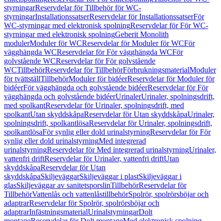
styrningar
Reservdelar för Tillbehör för WC-
styrningar
Installationssatser
Reservdelar för Installationssatser
För
WC-styrningar med elektronisk spolning
Reservdelar för För WC-
styrningar med elektronisk spolning
Geberit Monolith
moduler
Moduler för WC
Reservdelar för Moduler för WC
För
vägghängda WC
Reservdelar för För vägghängda WC
För
golvstående WC
Reservdelar för För golvstående
WC
Tillbehör
Reservdelar för Tillbehör
Förbrukningsmaterial
Moduler
för tvättställ
Tillbehör
Moduler för bidéer
Reservdelar för Moduler för
bidéer
För vägghängda och golvstående bidéer
Reservdelar för För
vägghängda och golvstående bidéer
Urinaler
Urinaler, spolningsdrift,
med spolkant
Reservdelar för Urinaler, spolningsdrift, med
spolkant
Utan skyddskåpa
Reservdelar för Utan skyddskåpa
Urinaler,
spolningsdrift, spolkantlösa
Reservdelar för Urinaler, spolningsdrift,
spolkantlösa
För synlig eller dold urinalstyrning
Reservdelar för För
synlig eller dold urinalstyrning
Med integrerad
urinalstyrning
Reservdelar för Med integrerad urinalstyrning
Urinaler,
vattenfri drift
Reservdelar för Urinaler, vattenfri drift
Utan
skyddskåpa
Reservdelar för Utan
skyddskåpa
Skiljeväggar
Skiljeväggar i plast
Skiljeväggar i
glas
Skiljeväggar av sanitetsporslin
Tillbehör
Reservdelar för
Tillbehör
Vattenlås och vattenlåstillbehör
Spolrör, spolrörsböjar och
adaptrar
Reservdelar för Spolrör, spolrörsböjar och
adaptrar
Infästningsmaterial
Urinalstyrningar
Dolt
montage
Reservdelar för Dolt montage
Med elektronisk spolning,