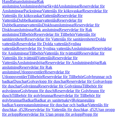
Handfatsanslutningar
Rak
anslutning
Anslutningsböjar
Skydd
Anslutningar
Reservdelar för
Anslutningar
Packningar
Vattenlås för köksvaskar
Reservdelar för
Vattenlås för köksvaskar
Vattenlås
Reservdelar för
Vattenlås
Dubbelkammarvattenlås
Reservdelar för
Dubbelkammarvattenlås
Diskhoanslutningar
Reservdelar för
Diskhoanslutningar
Rak anslutning
Reservdelar för Rak
anslutning
Tillbehör
Reservdelar för Tillbehör
Vattenlås för
sanitärenheter
Reservdelar för Vattenlås för sanitärenheter
Dolda
vattenlås
Reservdelar för Dolda vattenlås
Synliga
vattenlås
Reservdelar för Synliga vattenlås
Anslutningar
Reservdelar
för Anslutningar
Tillbehör
Vattenlås för tvättställ
Reservdelar för
Vattenlås för tvättställ
Vattenlås
Reservdelar för
Vattenlås
Anslutningsböjar
Reservdelar för Anslutningsböjar
Rak
anslutning
Reservdelar för Rak
anslutning
Utloppsventiler
Reservdelar för
Utloppsventiler
Tillbehör
Reservdelar för Tillbehör
Golvbrunnar och
badkar
Duschar
Golvavlopp för duschar
Reservdelar för Golvavlopp
för duschar
Golvränna
Reservdelar för Golvränna
Tillbehör för
golvrännor
Golvbrunn för dusch
Reservdelar för Golvbrunn för
dusch
Tillbehör för golvbrunnar
Reservdelar för Tillbehör för
golvbrunnar
Badkar
Badkar av sanitetsakryl
Rektangulära
badkar
Aggregatanslutningar för duschar och badkar
Vattenlås för
duschkar, d52
Reservdelar för Vattenlås för duschkar, d52
Utan propp
för avlopp
Reservdelar för Utan propp för avlopp
Propp för