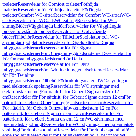
toaletter
Reservdelar för Comfort toaletter
Förhöjda
toaletter
Reservdelar för Förhöjda toaletter
Förlängda
toaletter
Comfort WC-sitsar
Reservdelar för Comfort WC-sitsar
WC-
sits
Reservdelar för WC-sits
WC-sittring
Reservdelar för WC-
sittring
Bidéer
Vägghängda bidéer
Reservdelar för Vägghängda
bidéer
Golvstående bidéer
Reservdelar för Golvstående
bidéer
Tillbehör
Reservdelar för Tillbehör
Spolplattor och WC-
styrningar
Spolplattor
Reservdelar för Spolplattor
För Sigma
inbyggnadscisterner
Reservdelar för För Sigma
inbyggnadscisterner
För Omega inbyggnadscisterner
Reservdelar för
För Omega inbyggnadscisterner
För Delta
inbyggnadscisterner
Reservdelar för För Delta
inbyggnadscisterner
För Twinline inbyggnadscisterner
Reservdelar
för För Twinline
inbyggnadscisterner
Tillbehör
Förbrukningsmaterial
WC-styrningar
med elektronisk spolning
Reservdelar för WC-styrningar med
elektronisk spolning
För nätdrift, för Geberit Sigma cistern 12
cm
Reservdelar för För nätdrift, för Geberit Sigma cistern 12 cm
För
nätdrift, för Geberit Omega inbyggnadscistern 12 cm
Reservdelar för
För nätdrift, för Geberit Omega inbyggnadscistern 12 cm
För
batteridrift, för Geberit Sigma cistern 12 cm
Reservdelar för För
batteridrift, för Geberit Sigma cistern 12 cm
WC-styrningar med
pneumatisk spolning
Reservdelar för WC-styrningar med pneumatisk
spolning
För dubbelspolning
Reservdelar för För dubbelspolning
För
enkelspolning
Reservdelar för För enkelspolning
Tillbehör för WC-